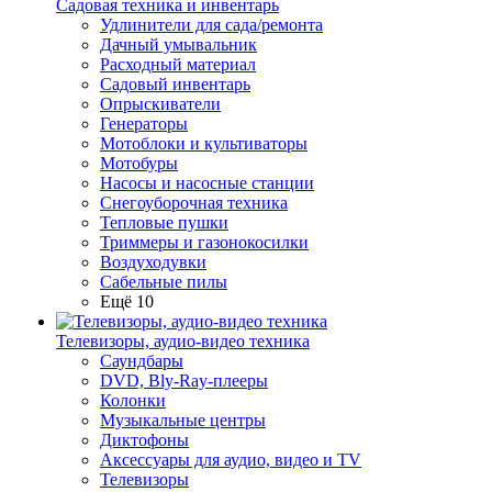
Садовая техника и инвентарь
Удлинители для сада/ремонта
Дачный умывальник
Расходный материал
Садовый инвентарь
Опрыскиватели
Генераторы
Мотоблоки и культиваторы
Мотобуры
Насосы и насосные станции
Снегоуборочная техника
Тепловые пушки
Триммеры и газонокосилки
Воздуходувки
Сабельные пилы
Ещё 10
Телевизоры, аудио-видео техника
Саундбары
DVD, Bly-Ray-плееры
Колонки
Музыкальные центры
Диктофоны
Аксессуары для аудио, видео и TV
Телевизоры