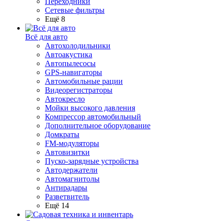
Переходники
Сетевые фильтры
Ещё 8
Всё для авто
Автохолодильники
Автоакустика
Автопылесосы
GPS-навигаторы
Автомобильные рации
Видеорегистраторы
Автокресло
Мойки высокого давления
Компрессор автомобильный
Дополнительное оборудование
Домкраты
FM-модуляторы
Автовизитки
Пуско-зарядные устройства
Автодержатели
Автомагнитолы
Антирадары
Разветвитель
Ещё 14