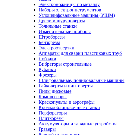
Электроножницы по металлу
Наборы электроинструментов
Углошлифовальные машины (УШМ)
Дрели и шуруповерты
Точильные станки
Измерительные приборы
Штроборезы
Бензорезы
Электроотвертки
Аппараты для сварки пластиковых труб
Лобзики
Вибраторы строительные
Рубанки
Фрезеры
Шлифовальные, полировальные машины
Гайковерты и винтоверты
Пилы дисковые
Компрессоры
Краскопульты и аэрографы
Кромкооблицовочные станки
Перфораторы
Плиткорезы
Аккумуляторы и зарядные устройства
Граверы
Ручной инструмент