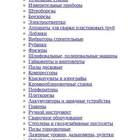
Измерительные приборы
Штроборезы
Бензорезы
Электроотвертки
Аппараты для сварки пластиковых труб
Лобзики
Вибраторы строительные
Рубанки
Фрезеры
Шлифовальные, полировальные машины
Гайковерты и винтоверты
Пилы дисковые
Компрессоры
Краскопульты и аэрографы
Кромкооблицовочные станки
Перфораторы
Плиткорезы
Аккумуляторы и зарядные устройства
Граверы
Ручной инструмент
Сварочное оборудование
Степлеры и гвоздезабивные пистолеты
Пилы торцовочные
Лазерные уровни, дальномеры, рулетки