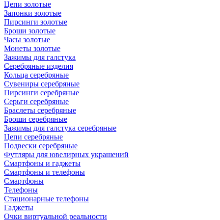
Цепи золотые
Запонки золотые
Пирсинги золотые
Броши золотые
Часы золотые
Монеты золотые
Зажимы для галстука
Серебряные изделия
Кольца серебряные
Сувениры серебряные
Пирсинги серебряные
Серьги серебряные
Браслеты серебряные
Броши серебряные
Зажимы для галстука серебряные
Цепи серебряные
Подвески серебряные
Футляры для ювелирных украшений
Смартфоны и гаджеты
Смартфоны и телефоны
Смартфоны
Телефоны
Стационарные телефоны
Гаджеты
Очки виртуальной реальности