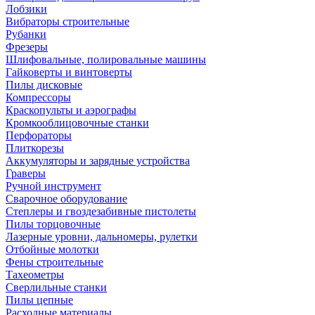
Лобзики
Вибраторы строительные
Рубанки
Фрезеры
Шлифовальные, полировальные машины
Гайковерты и винтоверты
Пилы дисковые
Компрессоры
Краскопульты и аэрографы
Кромкооблицовочные станки
Перфораторы
Плиткорезы
Аккумуляторы и зарядные устройства
Граверы
Ручной инструмент
Сварочное оборудование
Степлеры и гвоздезабивные пистолеты
Пилы торцовочные
Лазерные уровни, дальномеры, рулетки
Отбойные молотки
Фены строительные
Тахеометры
Сверлильные станки
Пилы цепные
Расходные материалы