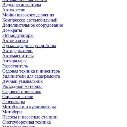
Видеорегистраторы
Автокресло
Мойки высокого давления
Компрессор автомобильный
Дополнительное оборудование
Домкраты
FM-модуляторы
Автовизитки
Пуско-зарядные устройства
Автодержатели
Автомагнитолы
Антирадары
Разветвитель
Садовая техника и инвентарь
Удлинители для сада/ремонта
Дачный умывальник
Расходный материал
Садовый инвентарь
Опрыскиватели
Генераторы
Мотоблоки и культиваторы
Мотобуры
Насосы и насосные станции
Снегоуборочная техника