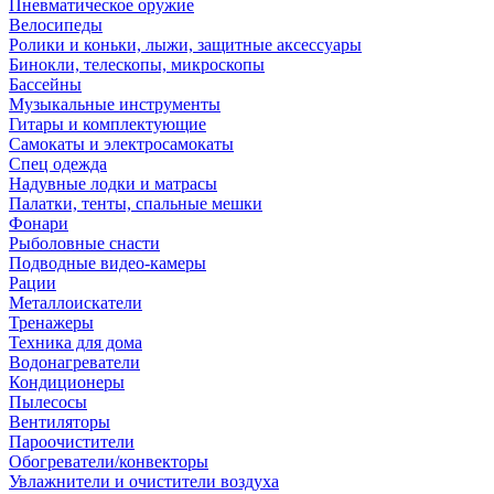
Пневматическое оружие
Велосипеды
Ролики и коньки, лыжи, защитные аксессуары
Бинокли, телескопы, микроскопы
Бассейны
Музыкальные инструменты
Гитары и комплектующие
Самокаты и электросамокаты
Спец одежда
Надувные лодки и матрасы
Палатки, тенты, спальные мешки
Фонари
Рыболовные снасти
Подводные видео-камеры
Рации
Металлоискатели
Тренажеры
Техника для дома
Водонагреватели
Кондиционеры
Пылесосы
Вентиляторы
Пароочистители
Обогреватели/конвекторы
Увлажнители и очистители воздуха