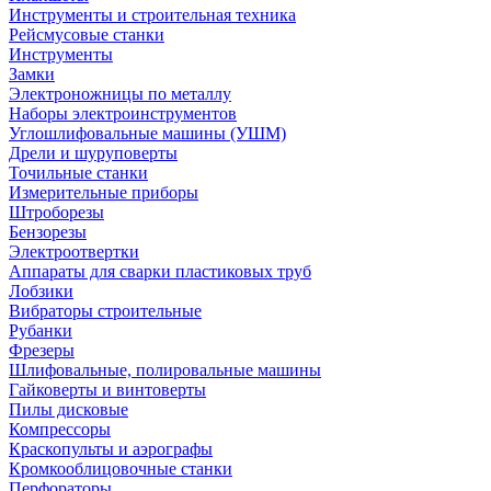
Инструменты и строительная техника
Рейсмусовые станки
Инструменты
Замки
Электроножницы по металлу
Наборы электроинструментов
Углошлифовальные машины (УШМ)
Дрели и шуруповерты
Точильные станки
Измерительные приборы
Штроборезы
Бензорезы
Электроотвертки
Аппараты для сварки пластиковых труб
Лобзики
Вибраторы строительные
Рубанки
Фрезеры
Шлифовальные, полировальные машины
Гайковерты и винтоверты
Пилы дисковые
Компрессоры
Краскопульты и аэрографы
Кромкооблицовочные станки
Перфораторы