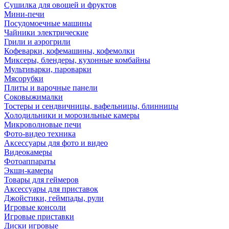
Сушилка для овощей и фруктов
Мини-печи
Посудомоечные машины
Чайники электрические
Грили и аэрогрили
Кофеварки, кофемашины, кофемолки
Миксеры, блендеры, кухонные комбайны
Мультиварки, пароварки
Мясорубки
Плиты и варочные панели
Соковыжималки
Тостеры и сендвичницы, вафельницы, блинницы
Холодильники и морозильные камеры
Микроволновые печи
Фото-видео техника
Аксессуары для фото и видео
Видеокамеры
Фотоаппараты
Экшн-камеры
Товары для геймеров
Аксессуары для приставок
Джойстики, геймпады, рули
Игровые консоли
Игровые приставки
Диски игровые