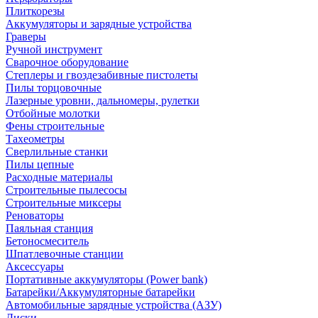
Плиткорезы
Аккумуляторы и зарядные устройства
Граверы
Ручной инструмент
Сварочное оборудование
Степлеры и гвоздезабивные пистолеты
Пилы торцовочные
Лазерные уровни, дальномеры, рулетки
Отбойные молотки
Фены строительные
Тахеометры
Сверлильные станки
Пилы цепные
Расходные материалы
Строительные пылесосы
Строительные миксеры
Реноваторы
Паяльная станция
Бетоносмеситель
Шпатлевочные станции
Аксессуары
Портативные аккумуляторы (Power bank)
Батарейки/Аккумуляторные батарейки
Автомобильные зарядные устройства (АЗУ)
Диски