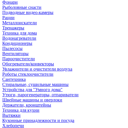
Фонари
Рыболовные снасти
Подводные видео-камеры
Рации
Металлоискатели
Тренажеры
Техника для дома
Водонагреватели
Кондиционеры
Пылесосы
Вентиляторы
Пароочистители
Обогреватели/конвекторы
Увлажнители и очистители воздуха
Роботы стеклоочистители
Сантехника
Стиральные, сушильные машины
Устройства для "Умного дома"
Утюги, парогенераторы, отпариватели
Швейные машины и оверлоки
Держатели, кронштейны
Техника для кухни
Вытяжки
Кухонные принадлежности и посуда
Хлебопечи