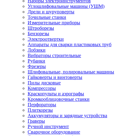
Наборы электроинструментов
Углошлифовальные машины (УШМ)
Дрели и шуруповерты
Точильные станки
Измерительные приборы
Штроборезы
Бензорезы
Электроотвертки
Аппараты для сварки пластиковых труб
Лобзики
Вибраторы строительные
Рубанки
Фрезеры
Шлифовальные, полировальные машины
Гайковерты и винтоверты
Пилы дисковые
Компрессоры
Краскопульты и аэрографы
Кромкооблицовочные станки
Перфораторы
Плиткорезы
Аккумуляторы и зарядные устройства
Граверы
Ручной инструмент
Сварочное оборудование