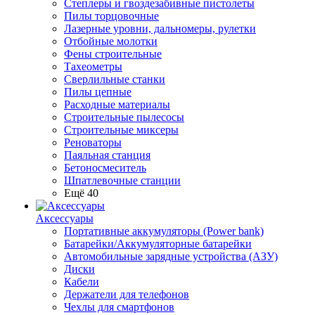
Степлеры и гвоздезабивные пистолеты
Пилы торцовочные
Лазерные уровни, дальномеры, рулетки
Отбойные молотки
Фены строительные
Тахеометры
Сверлильные станки
Пилы цепные
Расходные материалы
Строительные пылесосы
Строительные миксеры
Реноваторы
Паяльная станция
Бетоносмеситель
Шпатлевочные станции
Ещё 40
Аксессуары
Портативные аккумуляторы (Power bank)
Батарейки/Аккумуляторные батарейки
Автомобильные зарядные устройства (АЗУ)
Диски
Кабели
Держатели для телефонов
Чехлы для смартфонов