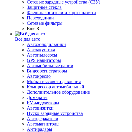
Сетевые зарядные устройства (СЗУ)
Защитные стекла
Флеш-накопители и карты памяти
Переходники
Сетевые фильтры
Ещё 8
Всё для авто
Автохолодильники
Автоакустика
Автопылесосы
GPS-навигаторы
Автомобильные рации
Видеорегистраторы
Автокресло
Мойки высокого давления
Компрессор автомобильный
Дополнительное оборудование
Домкраты
FM-модуляторы
Автовизитки
Пуско-зарядные устройства
Автодержатели
Автомагнитолы
Антирадары