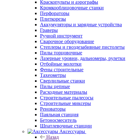
Краскопульты и аэрографы
Кромкооблицовочные станки
Перфораторы
Плиткорезы
Аккумуляторы и зарядные устройства
Граверы
Ручной инструмент
Сварочное оборудование
Степлеры и гвоздезабивные пистолеты
Пилы торцовочные
Лазерные уровни, дальномеры, рулетки
Отбойные молотки
Фены строительные
Тахеометры
Сверлильные станки
Пилы цепные
Расходные материалы
Строительные пылесосы
Строительные миксеры
Реноваторы
Паяльная станция
Бетоносмеситель
Шпатлевочные станции
Аксессуары
Назад