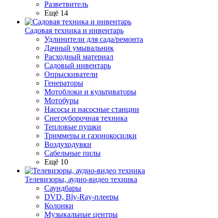
Разветвитель
Ещё 14
Садовая техника и инвентарь
Удлинители для сада/ремонта
Дачный умывальник
Расходный материал
Садовый инвентарь
Опрыскиватели
Генераторы
Мотоблоки и культиваторы
Мотобуры
Насосы и насосные станции
Снегоуборочная техника
Тепловые пушки
Триммеры и газонокосилки
Воздуходувки
Сабельные пилы
Ещё 10
Телевизоры, аудио-видео техника
Саундбары
DVD, Bly-Ray-плееры
Колонки
Музыкальные центры