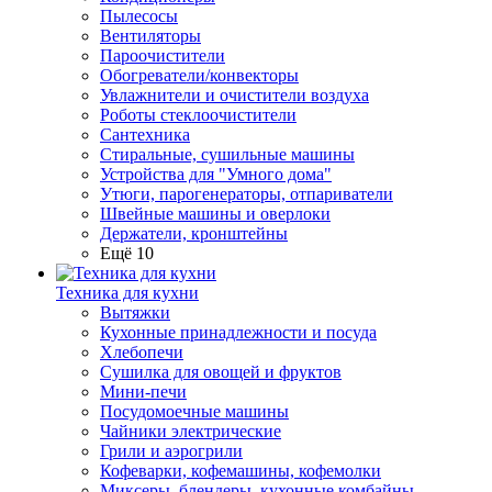
Пылесосы
Вентиляторы
Пароочистители
Обогреватели/конвекторы
Увлажнители и очистители воздуха
Роботы стеклоочистители
Сантехника
Стиральные, сушильные машины
Устройства для "Умного дома"
Утюги, парогенераторы, отпариватели
Швейные машины и оверлоки
Держатели, кронштейны
Ещё 10
Техника для кухни
Вытяжки
Кухонные принадлежности и посуда
Хлебопечи
Сушилка для овощей и фруктов
Мини-печи
Посудомоечные машины
Чайники электрические
Грили и аэрогрили
Кофеварки, кофемашины, кофемолки
Миксеры, блендеры, кухонные комбайны