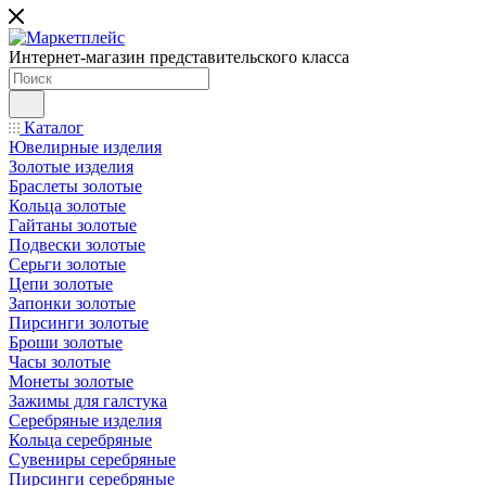
Интернет-магазин представительского класса
Каталог
Ювелирные изделия
Золотые изделия
Браслеты золотые
Кольца золотые
Гайтаны золотые
Подвески золотые
Серьги золотые
Цепи золотые
Запонки золотые
Пирсинги золотые
Броши золотые
Часы золотые
Монеты золотые
Зажимы для галстука
Серебряные изделия
Кольца серебряные
Сувениры серебряные
Пирсинги серебряные