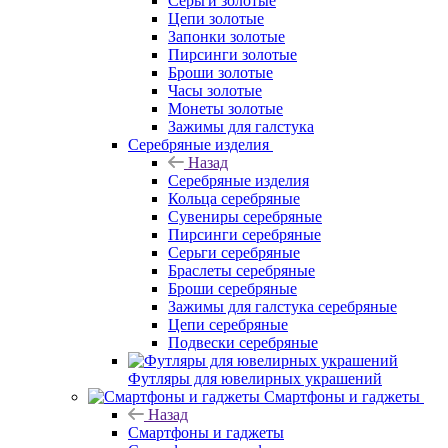
Серьги золотые
Цепи золотые
Запонки золотые
Пирсинги золотые
Броши золотые
Часы золотые
Монеты золотые
Зажимы для галстука
Серебряные изделия
Назад
Серебряные изделия
Кольца серебряные
Сувениры серебряные
Пирсинги серебряные
Серьги серебряные
Браслеты серебряные
Броши серебряные
Зажимы для галстука серебряные
Цепи серебряные
Подвески серебряные
Футляры для ювелирных украшений
Смартфоны и гаджеты
Назад
Смартфоны и гаджеты