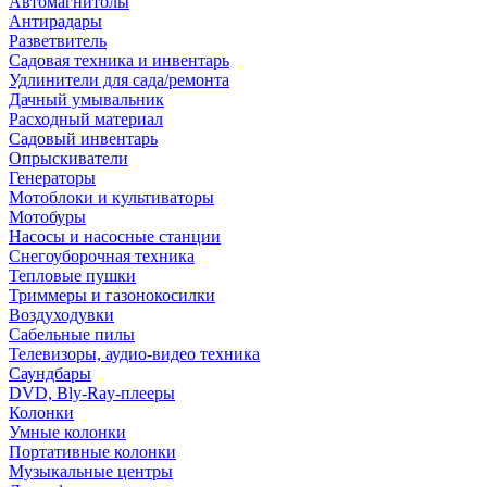
Автомагнитолы
Антирадары
Разветвитель
Садовая техника и инвентарь
Удлинители для сада/ремонта
Дачный умывальник
Расходный материал
Садовый инвентарь
Опрыскиватели
Генераторы
Мотоблоки и культиваторы
Мотобуры
Насосы и насосные станции
Снегоуборочная техника
Тепловые пушки
Триммеры и газонокосилки
Воздуходувки
Сабельные пилы
Телевизоры, аудио-видео техника
Саундбары
DVD, Bly-Ray-плееры
Колонки
Умные колонки
Портативные колонки
Музыкальные центры