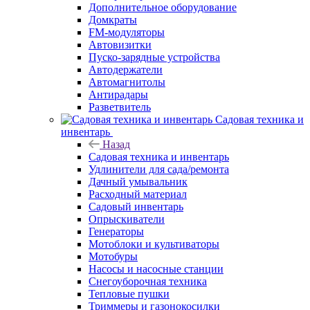
Дополнительное оборудование
Домкраты
FM-модуляторы
Автовизитки
Пуско-зарядные устройства
Автодержатели
Автомагнитолы
Антирадары
Разветвитель
Садовая техника и
инвентарь
Назад
Садовая техника и инвентарь
Удлинители для сада/ремонта
Дачный умывальник
Расходный материал
Садовый инвентарь
Опрыскиватели
Генераторы
Мотоблоки и культиваторы
Мотобуры
Насосы и насосные станции
Снегоуборочная техника
Тепловые пушки
Триммеры и газонокосилки