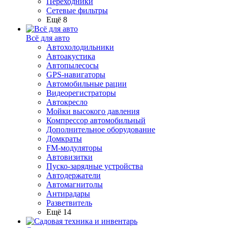
Переходники
Сетевые фильтры
Ещё 8
Всё для авто
Автохолодильники
Автоакустика
Автопылесосы
GPS-навигаторы
Автомобильные рации
Видеорегистраторы
Автокресло
Мойки высокого давления
Компрессор автомобильный
Дополнительное оборудование
Домкраты
FM-модуляторы
Автовизитки
Пуско-зарядные устройства
Автодержатели
Автомагнитолы
Антирадары
Разветвитель
Ещё 14