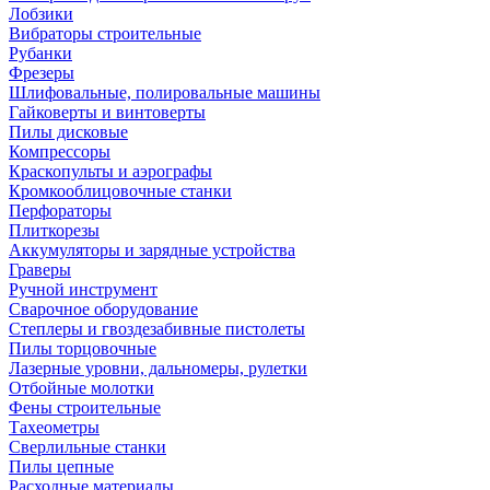
Лобзики
Вибраторы строительные
Рубанки
Фрезеры
Шлифовальные, полировальные машины
Гайковерты и винтоверты
Пилы дисковые
Компрессоры
Краскопульты и аэрографы
Кромкооблицовочные станки
Перфораторы
Плиткорезы
Аккумуляторы и зарядные устройства
Граверы
Ручной инструмент
Сварочное оборудование
Степлеры и гвоздезабивные пистолеты
Пилы торцовочные
Лазерные уровни, дальномеры, рулетки
Отбойные молотки
Фены строительные
Тахеометры
Сверлильные станки
Пилы цепные
Расходные материалы