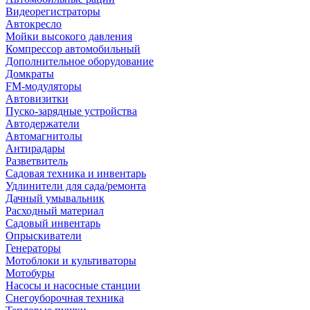
Видеорегистраторы
Автокресло
Мойки высокого давления
Компрессор автомобильный
Дополнительное оборудование
Домкраты
FM-модуляторы
Автовизитки
Пуско-зарядные устройства
Автодержатели
Автомагнитолы
Антирадары
Разветвитель
Садовая техника и инвентарь
Удлинители для сада/ремонта
Дачный умывальник
Расходный материал
Садовый инвентарь
Опрыскиватели
Генераторы
Мотоблоки и культиваторы
Мотобуры
Насосы и насосные станции
Снегоуборочная техника