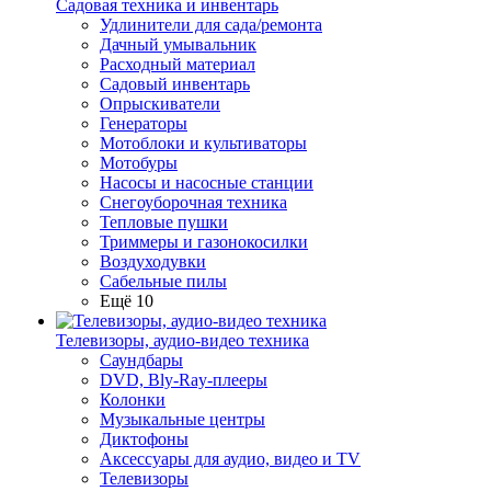
Садовая техника и инвентарь
Удлинители для сада/ремонта
Дачный умывальник
Расходный материал
Садовый инвентарь
Опрыскиватели
Генераторы
Мотоблоки и культиваторы
Мотобуры
Насосы и насосные станции
Снегоуборочная техника
Тепловые пушки
Триммеры и газонокосилки
Воздуходувки
Сабельные пилы
Ещё 10
Телевизоры, аудио-видео техника
Саундбары
DVD, Bly-Ray-плееры
Колонки
Музыкальные центры
Диктофоны
Аксессуары для аудио, видео и TV
Телевизоры