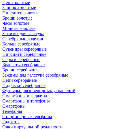
Цепи золотые
Запонки золотые
Пирсинги золотые
Броши золотые
Часы золотые
Монеты золотые
Зажимы для галстука
Серебряные изделия
Кольца серебряные
Сувениры серебряные
Пирсинги серебряные
Серьги серебряные
Браслеты серебряные
Броши серебряные
Зажимы для галстука серебряные
Цепи серебряные
Подвески серебряные
Футляры для ювелирных украшений
Смартфоны и гаджеты
Смартфоны и телефоны
Смартфоны
Телефоны
Стационарные телефоны
Гаджеты
Очки виртуальной реальности