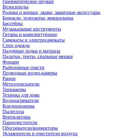
Пневматическое оружие
Велосипеды
Ролики и коньки, лыжи, защитные аксессуары
Бинокли, телескопы, микроскопы
Бассейны
Музыкальные инструменты
Гитары и комплектующие
Самокаты и электросамокаты
Спец одежда
Надувные лодки и матрасы
Палатки, тенты, спальные мешки
Фонари
Рыболовные снасти
Подводные видео-камеры
Рации
Металлоискатели
Тренажеры
Техника для дома
Водонагреватели
Кондиционеры
Пылесосы
Вентиляторы
Пароочистители
Обогреватели/конвекторы
Увлажнители и очистители воздуха