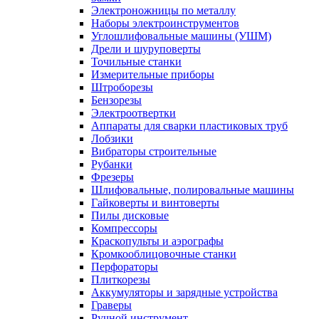
Электроножницы по металлу
Наборы электроинструментов
Углошлифовальные машины (УШМ)
Дрели и шуруповерты
Точильные станки
Измерительные приборы
Штроборезы
Бензорезы
Электроотвертки
Аппараты для сварки пластиковых труб
Лобзики
Вибраторы строительные
Рубанки
Фрезеры
Шлифовальные, полировальные машины
Гайковерты и винтоверты
Пилы дисковые
Компрессоры
Краскопульты и аэрографы
Кромкооблицовочные станки
Перфораторы
Плиткорезы
Аккумуляторы и зарядные устройства
Граверы
Ручной инструмент