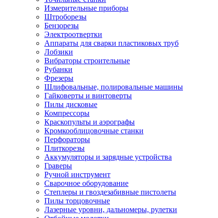
Измерительные приборы
Штроборезы
Бензорезы
Электроотвертки
Аппараты для сварки пластиковых труб
Лобзики
Вибраторы строительные
Рубанки
Фрезеры
Шлифовальные, полировальные машины
Гайковерты и винтоверты
Пилы дисковые
Компрессоры
Краскопульты и аэрографы
Кромкооблицовочные станки
Перфораторы
Плиткорезы
Аккумуляторы и зарядные устройства
Граверы
Ручной инструмент
Сварочное оборудование
Степлеры и гвоздезабивные пистолеты
Пилы торцовочные
Лазерные уровни, дальномеры, рулетки