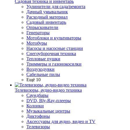
Садовая техника и инвентарь
Удлинители для сада/ремонта
Дачный умывальник
Расходный материал
Садовый инвентарь
Опрыскиватели
Генераторы
Мотоблоки и культиваторы
Мотобуры
Насосы и насосные станции
Снегоуборочная техника
Тепловые пушки
Триммеры и газонокосилки
Воздуходувки
Сабельные пилы
Ещё 10
Телевизоры, аудио-видео техника
Саундбары
DVD, Bly-Ray-плееры
Колонки
Музыкальные центры
Диктофоны
Аксессуары для аудио, видео и TV
Телевизоры