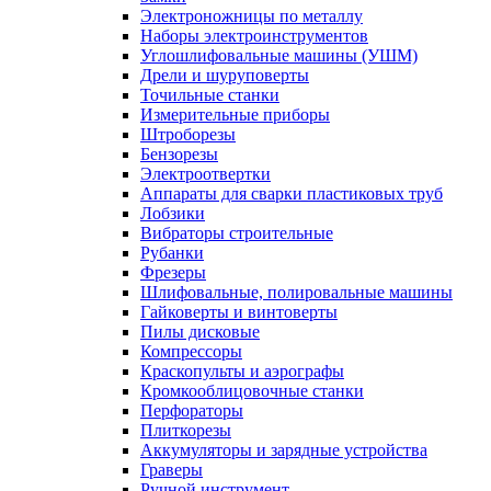
Электроножницы по металлу
Наборы электроинструментов
Углошлифовальные машины (УШМ)
Дрели и шуруповерты
Точильные станки
Измерительные приборы
Штроборезы
Бензорезы
Электроотвертки
Аппараты для сварки пластиковых труб
Лобзики
Вибраторы строительные
Рубанки
Фрезеры
Шлифовальные, полировальные машины
Гайковерты и винтоверты
Пилы дисковые
Компрессоры
Краскопульты и аэрографы
Кромкооблицовочные станки
Перфораторы
Плиткорезы
Аккумуляторы и зарядные устройства
Граверы
Ручной инструмент