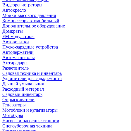
Видеорегистраторы
Автокресло
Мойки высокого давления
Компрессор автомобильный
Дополнительное оборудование
Домкраты
FM-модуляторы
Автовизитки
Пуско-зарядные устройства
Автодержатели
Автомагнитолы
Антирадары
Разветвитель
Садовая техника и инвентарь
Удлинители для сада/ремонта
Дачный умывальник
Расходный материал
Садовый инвентарь
Опрыскиватели
Генераторы
Мотоблоки и культиваторы
Мотобуры
Насосы и насосные станции
Снегоуборочная техника