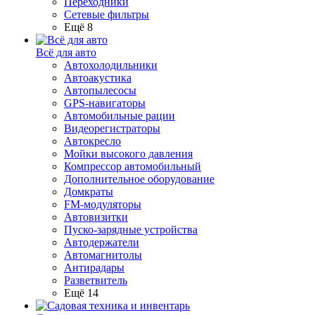
Переходники
Сетевые фильтры
Ещё 8
Всё для авто
Автохолодильники
Автоакустика
Автопылесосы
GPS-навигаторы
Автомобильные рации
Видеорегистраторы
Автокресло
Мойки высокого давления
Компрессор автомобильный
Дополнительное оборудование
Домкраты
FM-модуляторы
Автовизитки
Пуско-зарядные устройства
Автодержатели
Автомагнитолы
Антирадары
Разветвитель
Ещё 14