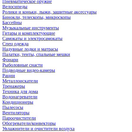
Пневматическое оружие
Велосипеды
Ролики и коньки, лыжи, защитные аксессуары
Бинокли, телескопы, микроскопы
Бассейны
Музыкальные инструменты
Гитары и комплектующие
Самокаты и электросамокаты
Спец одежда
Надувные лодки и матрасы
Палатки, тенты, спальные мешки
Фонари
Рыболовные снасти
Подводные видео-камеры
Рации
Металлоискатели
Тренажеры
Техника для дома
Водонагреватели
Кондиционеры
Пылесосы
Вентиляторы
Пароочистители
Обогреватели/конвекторы
Увлажнители и очистители воздуха