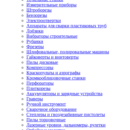
Измерительные приборы
Штроборезы
Бензорезы
Электроотвертки
Аппараты для сварки пластиковых труб
Лобзики
Вибраторы строительные
Рубанки
Фрезеры
Шлифовальные, полировальные машины
Гайковерты и винтоверты
Пилы дисковые
Компрессоры
Краскопульты и аэрографы
Кромкооблицовочные станки
Перфораторы
Плиткорезы
Аккумуляторы и зарядные устройства
Граверы
Ручной инструмент
Сварочное оборудование
Степлеры и гвоздезабивные пистолеты
Пилы торцовочные
Лазерные уровни, дальномеры, рулетки