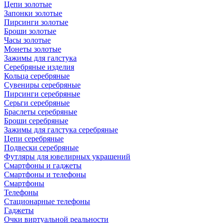
Цепи золотые
Запонки золотые
Пирсинги золотые
Броши золотые
Часы золотые
Монеты золотые
Зажимы для галстука
Серебряные изделия
Кольца серебряные
Сувениры серебряные
Пирсинги серебряные
Серьги серебряные
Браслеты серебряные
Броши серебряные
Зажимы для галстука серебряные
Цепи серебряные
Подвески серебряные
Футляры для ювелирных украшений
Смартфоны и гаджеты
Смартфоны и телефоны
Смартфоны
Телефоны
Стационарные телефоны
Гаджеты
Очки виртуальной реальности