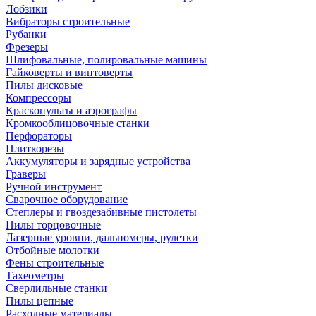
Лобзики
Вибраторы строительные
Рубанки
Фрезеры
Шлифовальные, полировальные машины
Гайковерты и винтоверты
Пилы дисковые
Компрессоры
Краскопульты и аэрографы
Кромкооблицовочные станки
Перфораторы
Плиткорезы
Аккумуляторы и зарядные устройства
Граверы
Ручной инструмент
Сварочное оборудование
Степлеры и гвоздезабивные пистолеты
Пилы торцовочные
Лазерные уровни, дальномеры, рулетки
Отбойные молотки
Фены строительные
Тахеометры
Сверлильные станки
Пилы цепные
Расходные материалы