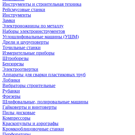
Инструменты и строительная техника
Рейсмусовые станки
Инструменты
Замки
Электроножницы по металлу
Наборы электроинструментов
Углошлифовальные машины (УШМ)
Дрели и шуруповерты
Точильные станки
Измерительные приборы
Штроборезы
Бензорезы
Электроотвертки
Аппараты для сварки пластиковых труб
Лобзики
Вибраторы строительные
Рубанки
Фрезеры
Шлифовальные, полировальные машины
Гайковерты и винтоверты
Пилы дисковые
Компрессоры
Краскопульты и аэрографы
Кромкооблицовочные станки
Перфораторы