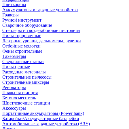
Плиткорезы
Аккумуляторы и зарядные устройства
Граверы
Ручной инструмент
Сварочное оборудование
Степлеры и гвоздезабивные пистолеты
Пилы торцовочные
Лазерные уровни, дальномеры, рулетки
Отбойные молотки
Фены строительные
Тахеометры
Сверлильные станки
Пилы цепные
Расходные материалы
Строительные пылесосы
Строительные миксеры
Реноваторы
Паяльная станция
Бетоносмеситель
Шпатлевочные станции
Аксессуары
Портативные аккумуляторы (Power bank)
Батарейки/Аккумуляторные батарейки
Автомобильные зарядные устройства (АЗУ)
Диски