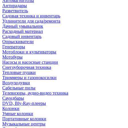
Автомагнитолы
Антирадары
Разветвитель
Садовая техника и инвентарь
Удлинители для сада/ремонта
Дачный умывальник
Расходный материал
Садовый инвентарь
Опрыскиватели
Генераторы
Мотоблоки и культиваторы
Мотобуры
Насосы и насосные станции
Снегоуборочная техника
Тепловые пушки
Триммеры и газонокосилки
Воздуходувки
Сабельные пилы
Телевизоры, аудио-видео техника
Саундбары
DVD, Bly-Ray-плееры
Колонки
Умные колонки
Портативные колонки
Музыкальные центры