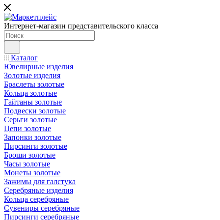
Интернет-магазин представительского класса
Каталог
Ювелирные изделия
Золотые изделия
Браслеты золотые
Кольца золотые
Гайтаны золотые
Подвески золотые
Серьги золотые
Цепи золотые
Запонки золотые
Пирсинги золотые
Броши золотые
Часы золотые
Монеты золотые
Зажимы для галстука
Серебряные изделия
Кольца серебряные
Сувениры серебряные
Пирсинги серебряные