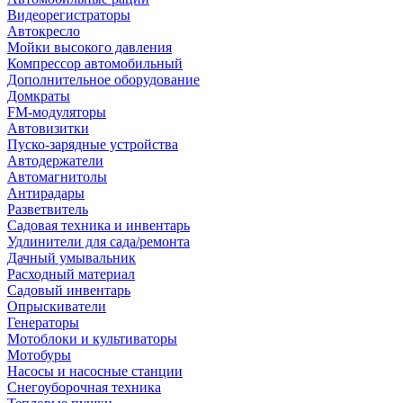
Видеорегистраторы
Автокресло
Мойки высокого давления
Компрессор автомобильный
Дополнительное оборудование
Домкраты
FM-модуляторы
Автовизитки
Пуско-зарядные устройства
Автодержатели
Автомагнитолы
Антирадары
Разветвитель
Садовая техника и инвентарь
Удлинители для сада/ремонта
Дачный умывальник
Расходный материал
Садовый инвентарь
Опрыскиватели
Генераторы
Мотоблоки и культиваторы
Мотобуры
Насосы и насосные станции
Снегоуборочная техника