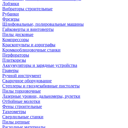
Лобзики
Вибраторы строительные
Рубанки
Фрезеры
Шлифовальные, полировальные машины
Гайковерты и винтоверты
Пилы дисковые
Компрессоры
Краскопульты и аэрографы
Кромкооблицовочные станки
Перфораторы
Плиткорезы
Аккумуляторы и зарядные устройства
Граверы
Ручной инструмент
Сварочное оборудование
Степлеры и гвоздезабивные пистолеты
Пилы торцовочные
Лазерные уровни, дальномеры, рулетки
Отбойные молотки
Фены строительные
Тахеометры
Сверлильные станки
Пилы цепные
Расходные материалы