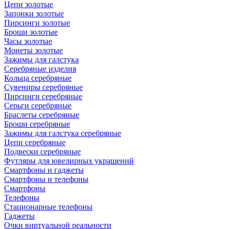
Цепи золотые
Запонки золотые
Пирсинги золотые
Броши золотые
Часы золотые
Монеты золотые
Зажимы для галстука
Серебряные изделия
Кольца серебряные
Сувениры серебряные
Пирсинги серебряные
Серьги серебряные
Браслеты серебряные
Броши серебряные
Зажимы для галстука серебряные
Цепи серебряные
Подвески серебряные
Футляры для ювелирных украшений
Смартфоны и гаджеты
Смартфоны и телефоны
Смартфоны
Телефоны
Стационарные телефоны
Гаджеты
Очки виртуальной реальности