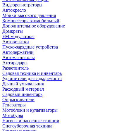
Видеорегистраторы
Автокресло
Мойки высокого давления
Компрессор автомобильный
Дополнительное оборудование
Домкраты
FM-модуляторы
Автовизитки
Пуско-зарядные устройства
Автодержатели
Автомагнитолы
Антирадары
Разветвитель
Садовая техника и инвентарь
Удлинители для сада/ремонта
Дачный умывальник
Расходный материал
Садовый инвентарь
Опрыскиватели
Генераторы
Мотоблоки и культиваторы
Мотобуры
Насосы и насосные станции
Снегоуборочная техника