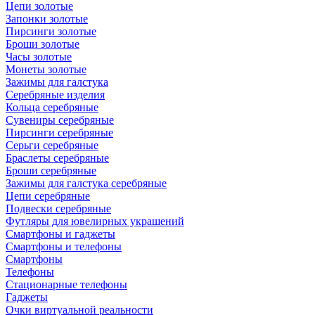
Цепи золотые
Запонки золотые
Пирсинги золотые
Броши золотые
Часы золотые
Монеты золотые
Зажимы для галстука
Серебряные изделия
Кольца серебряные
Сувениры серебряные
Пирсинги серебряные
Серьги серебряные
Браслеты серебряные
Броши серебряные
Зажимы для галстука серебряные
Цепи серебряные
Подвески серебряные
Футляры для ювелирных украшений
Смартфоны и гаджеты
Смартфоны и телефоны
Смартфоны
Телефоны
Стационарные телефоны
Гаджеты
Очки виртуальной реальности