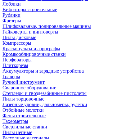
Лобзики
Вибраторы строительные
Рубанки
Фрезеры
Шлифовальные, полировальные машины
Гайковерты и винтоверты
Пилы дисковые
Компрессоры
Краскопульты и аэрографы
Кромкооблицовочные станки
Перфораторы
Плиткорезы
Аккумуляторы и зарядные устройства
Граверы
Ручной инструмент
Сварочное оборудование
Степлеры и гвоздезабивные пистолеты
Пилы торцовочные
Лазерные уровни, дальномеры, рулетки
Отбойные молотки
Фены строительные
Тахеометры
Сверлильные станки
Пилы цепные
Расходные материалы