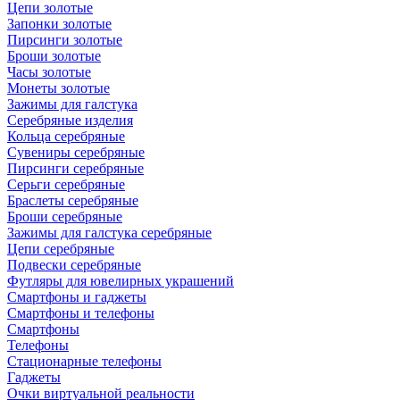
Цепи золотые
Запонки золотые
Пирсинги золотые
Броши золотые
Часы золотые
Монеты золотые
Зажимы для галстука
Серебряные изделия
Кольца серебряные
Сувениры серебряные
Пирсинги серебряные
Серьги серебряные
Браслеты серебряные
Броши серебряные
Зажимы для галстука серебряные
Цепи серебряные
Подвески серебряные
Футляры для ювелирных украшений
Смартфоны и гаджеты
Смартфоны и телефоны
Смартфоны
Телефоны
Стационарные телефоны
Гаджеты
Очки виртуальной реальности