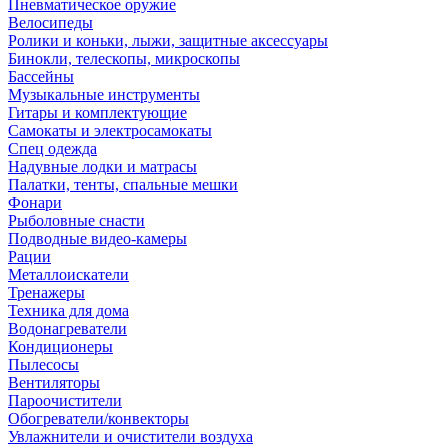
Пневматическое оружие
Велосипеды
Ролики и коньки, лыжи, защитные аксессуары
Бинокли, телескопы, микроскопы
Бассейны
Музыкальные инструменты
Гитары и комплектующие
Самокаты и электросамокаты
Спец одежда
Надувные лодки и матрасы
Палатки, тенты, спальные мешки
Фонари
Рыболовные снасти
Подводные видео-камеры
Рации
Металлоискатели
Тренажеры
Техника для дома
Водонагреватели
Кондиционеры
Пылесосы
Вентиляторы
Пароочистители
Обогреватели/конвекторы
Увлажнители и очистители воздуха