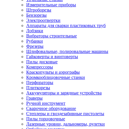
Измерительные приборы
Штроборезы
Бензорезы
Электроотвертки
Аппараты для сварки пластиковых труб
Лобзики
Вибраторы строительные
Рубанки
Фрезеры
Шлифовальные, полировальные машины
Гайковерты и винтоверты
Пилы дисковые
Компрессоры
Краскопульты и аэрографы
Кромкооблицовочные станки
Перфораторы
Плиткорезы
Аккумуляторы и зарядные устройства
Граверы
Ручной инструмент
Сварочное оборудование
Степлеры и гвоздезабивные пистолеты
Пилы торцовочные
Лазерные уровни, дальномеры, рулетки