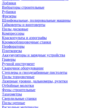
Лобзики
Вибраторы строительные
Рубанки
Фрезеры
Шлифовальные, полировальные машины
Гайковерты и винтоверты
Пилы дисковые
Компрессоры
Краскопульты и аэрографы
Кромкооблицовочные станки
Перфораторы
Плиткорезы
Аккумуляторы и зарядные устройства
Граверы
Ручной инструмент
Сварочное оборудование
Степлеры и гвоздезабивные пистолеты
Пилы торцовочные
Лазерные уровни, дальномеры, рулетки
Отбойные молотки
Фены строительные
Тахеометры
Сверлильные станки
Пилы цепные
Расходные материалы