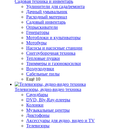
Садовая техника и инвентарь
Удлинители для сада/ремонта
Дачный умывальник
Расходный материал
Садовый инвентарь
Опрыскиватели
Генераторы
Мотоблоки и культиваторы
Мотобуры
Насосы и насосные станции
Снегоуборочная техника
Тепловые пушки
Триммеры и газонокосилки
Воздуходувки
Сабельные пилы
Ещё 10
Телевизоры, аудио-видео техника
Саундбары
DVD, Bly-Ray-плееры
Колонки
Музыкальные центры
Диктофоны
Аксессуары для аудио, видео и TV
Телевизоры