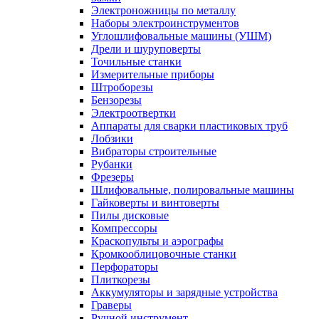
Электроножницы по металлу
Наборы электроинструментов
Углошлифовальные машины (УШМ)
Дрели и шуруповерты
Точильные станки
Измерительные приборы
Штроборезы
Бензорезы
Электроотвертки
Аппараты для сварки пластиковых труб
Лобзики
Вибраторы строительные
Рубанки
Фрезеры
Шлифовальные, полировальные машины
Гайковерты и винтоверты
Пилы дисковые
Компрессоры
Краскопульты и аэрографы
Кромкооблицовочные станки
Перфораторы
Плиткорезы
Аккумуляторы и зарядные устройства
Граверы
Ручной инструмент