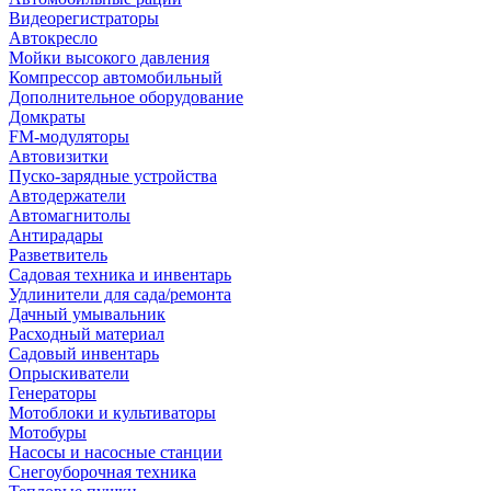
Видеорегистраторы
Автокресло
Мойки высокого давления
Компрессор автомобильный
Дополнительное оборудование
Домкраты
FM-модуляторы
Автовизитки
Пуско-зарядные устройства
Автодержатели
Автомагнитолы
Антирадары
Разветвитель
Садовая техника и инвентарь
Удлинители для сада/ремонта
Дачный умывальник
Расходный материал
Садовый инвентарь
Опрыскиватели
Генераторы
Мотоблоки и культиваторы
Мотобуры
Насосы и насосные станции
Снегоуборочная техника