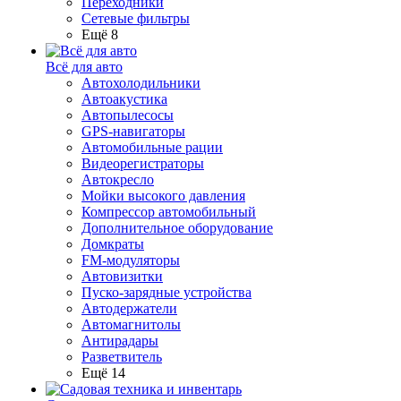
Переходники
Сетевые фильтры
Ещё 8
Всё для авто
Автохолодильники
Автоакустика
Автопылесосы
GPS-навигаторы
Автомобильные рации
Видеорегистраторы
Автокресло
Мойки высокого давления
Компрессор автомобильный
Дополнительное оборудование
Домкраты
FM-модуляторы
Автовизитки
Пуско-зарядные устройства
Автодержатели
Автомагнитолы
Антирадары
Разветвитель
Ещё 14