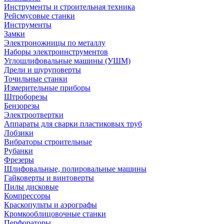
Инструменты и строительная техника
Рейсмусовые станки
Инструменты
Замки
Электроножницы по металлу
Наборы электроинструментов
Углошлифовальные машины (УШМ)
Дрели и шуруповерты
Точильные станки
Измерительные приборы
Штроборезы
Бензорезы
Электроотвертки
Аппараты для сварки пластиковых труб
Лобзики
Вибраторы строительные
Рубанки
Фрезеры
Шлифовальные, полировальные машины
Гайковерты и винтоверты
Пилы дисковые
Компрессоры
Краскопульты и аэрографы
Кромкооблицовочные станки
Перфораторы