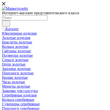
Интернет-магазин представительского класса
Каталог
Ювелирные изделия
Золотые изделия
Браслеты золотые
Кольца золотые
Гайтаны золотые
Подвески золотые
Серьги золотые
Цепи золотые
Запонки золотые
Пирсинги золотые
Броши золотые
Часы золотые
Монеты золотые
Зажимы для галстука
Серебряные изделия
Кольца серебряные
Сувениры серебряные
Пирсинги серебряные