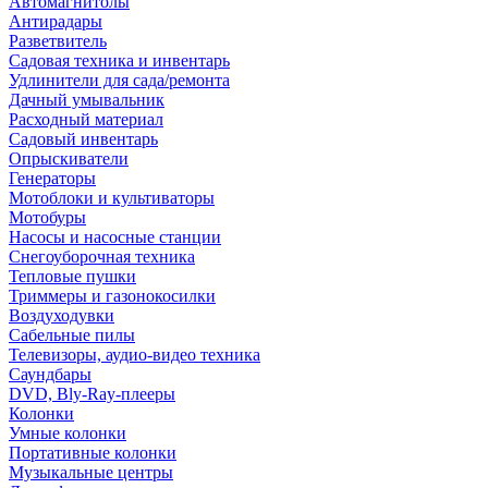
Автомагнитолы
Антирадары
Разветвитель
Садовая техника и инвентарь
Удлинители для сада/ремонта
Дачный умывальник
Расходный материал
Садовый инвентарь
Опрыскиватели
Генераторы
Мотоблоки и культиваторы
Мотобуры
Насосы и насосные станции
Снегоуборочная техника
Тепловые пушки
Триммеры и газонокосилки
Воздуходувки
Сабельные пилы
Телевизоры, аудио-видео техника
Саундбары
DVD, Bly-Ray-плееры
Колонки
Умные колонки
Портативные колонки
Музыкальные центры