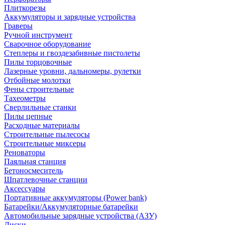
Плиткорезы
Аккумуляторы и зарядные устройства
Граверы
Ручной инструмент
Сварочное оборудование
Степлеры и гвоздезабивные пистолеты
Пилы торцовочные
Лазерные уровни, дальномеры, рулетки
Отбойные молотки
Фены строительные
Тахеометры
Сверлильные станки
Пилы цепные
Расходные материалы
Строительные пылесосы
Строительные миксеры
Реноваторы
Паяльная станция
Бетоносмеситель
Шпатлевочные станции
Аксессуары
Портативные аккумуляторы (Power bank)
Батарейки/Аккумуляторные батарейки
Автомобильные зарядные устройства (АЗУ)
Диски