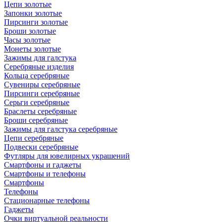
Цепи золотые
Запонки золотые
Пирсинги золотые
Броши золотые
Часы золотые
Монеты золотые
Зажимы для галстука
Серебряные изделия
Кольца серебряные
Сувениры серебряные
Пирсинги серебряные
Серьги серебряные
Браслеты серебряные
Броши серебряные
Зажимы для галстука серебряные
Цепи серебряные
Подвески серебряные
Футляры для ювелирных украшений
Смартфоны и гаджеты
Смартфоны и телефоны
Смартфоны
Телефоны
Стационарные телефоны
Гаджеты
Очки виртуальной реальности