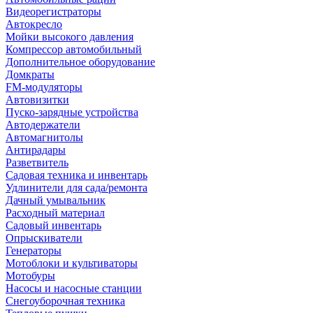
Видеорегистраторы
Автокресло
Мойки высокого давления
Компрессор автомобильный
Дополнительное оборудование
Домкраты
FM-модуляторы
Автовизитки
Пуско-зарядные устройства
Автодержатели
Автомагнитолы
Антирадары
Разветвитель
Садовая техника и инвентарь
Удлинители для сада/ремонта
Дачный умывальник
Расходный материал
Садовый инвентарь
Опрыскиватели
Генераторы
Мотоблоки и культиваторы
Мотобуры
Насосы и насосные станции
Снегоуборочная техника