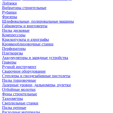
Лобзики
Вибраторы строительные
Рубанки
Фрезеры
Шлифовальные, полировальные машины
Гайковерты и винтоверты
Пилы дисковые
Компрессоры
Краскопульты и аэрографы
Кромкооблицовочные станки
Перфораторы
Плиткорезы
Аккумуляторы и зарядные устройства
Граверы
Ручной инструмент
Сварочное оборудование
Степлеры и гвоздезабивные пистолеты
Пилы торцовочные
Лазерные уровни, дальномеры, рулетки
Отбойные молотки
Фены строительные
Тахеометры
Сверлильные станки
Пилы цепные
Расходные материалы