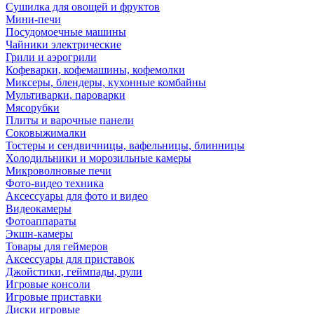
Сушилка для овощей и фруктов
Мини-печи
Посудомоечные машины
Чайники электрические
Грили и аэрогрили
Кофеварки, кофемашины, кофемолки
Миксеры, блендеры, кухонные комбайны
Мультиварки, пароварки
Мясорубки
Плиты и варочные панели
Соковыжималки
Тостеры и сендвичницы, вафельницы, блинницы
Холодильники и морозильные камеры
Микроволновые печи
Фото-видео техника
Аксессуары для фото и видео
Видеокамеры
Фотоаппараты
Экшн-камеры
Товары для геймеров
Аксессуары для приставок
Джойстики, геймпады, рули
Игровые консоли
Игровые приставки
Диски игровые