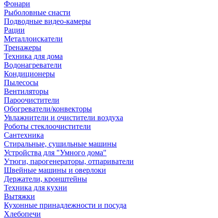
Фонари
Рыболовные снасти
Подводные видео-камеры
Рации
Металлоискатели
Тренажеры
Техника для дома
Водонагреватели
Кондиционеры
Пылесосы
Вентиляторы
Пароочистители
Обогреватели/конвекторы
Увлажнители и очистители воздуха
Роботы стеклоочистители
Сантехника
Стиральные, сушильные машины
Устройства для "Умного дома"
Утюги, парогенераторы, отпариватели
Швейные машины и оверлоки
Держатели, кронштейны
Техника для кухни
Вытяжки
Кухонные принадлежности и посуда
Хлебопечи