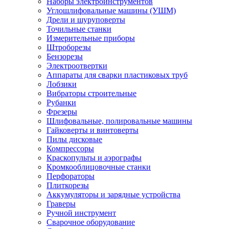
Наборы электроинструментов
Углошлифовальные машины (УШМ)
Дрели и шуруповерты
Точильные станки
Измерительные приборы
Штроборезы
Бензорезы
Электроотвертки
Аппараты для сварки пластиковых труб
Лобзики
Вибраторы строительные
Рубанки
Фрезеры
Шлифовальные, полировальные машины
Гайковерты и винтоверты
Пилы дисковые
Компрессоры
Краскопульты и аэрографы
Кромкооблицовочные станки
Перфораторы
Плиткорезы
Аккумуляторы и зарядные устройства
Граверы
Ручной инструмент
Сварочное оборудование