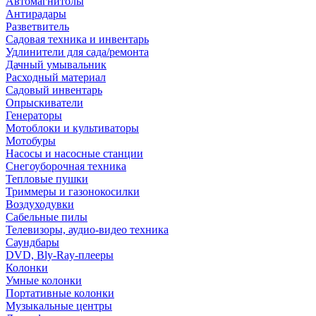
Автомагнитолы
Антирадары
Разветвитель
Садовая техника и инвентарь
Удлинители для сада/ремонта
Дачный умывальник
Расходный материал
Садовый инвентарь
Опрыскиватели
Генераторы
Мотоблоки и культиваторы
Мотобуры
Насосы и насосные станции
Снегоуборочная техника
Тепловые пушки
Триммеры и газонокосилки
Воздуходувки
Сабельные пилы
Телевизоры, аудио-видео техника
Саундбары
DVD, Bly-Ray-плееры
Колонки
Умные колонки
Портативные колонки
Музыкальные центры