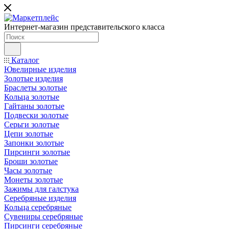
Интернет-магазин представительского класса
Каталог
Ювелирные изделия
Золотые изделия
Браслеты золотые
Кольца золотые
Гайтаны золотые
Подвески золотые
Серьги золотые
Цепи золотые
Запонки золотые
Пирсинги золотые
Броши золотые
Часы золотые
Монеты золотые
Зажимы для галстука
Серебряные изделия
Кольца серебряные
Сувениры серебряные
Пирсинги серебряные