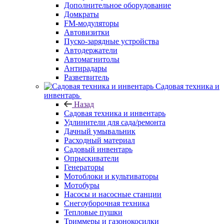
Дополнительное оборудование
Домкраты
FM-модуляторы
Автовизитки
Пуско-зарядные устройства
Автодержатели
Автомагнитолы
Антирадары
Разветвитель
Садовая техника и
инвентарь
Назад
Садовая техника и инвентарь
Удлинители для сада/ремонта
Дачный умывальник
Расходный материал
Садовый инвентарь
Опрыскиватели
Генераторы
Мотоблоки и культиваторы
Мотобуры
Насосы и насосные станции
Снегоуборочная техника
Тепловые пушки
Триммеры и газонокосилки