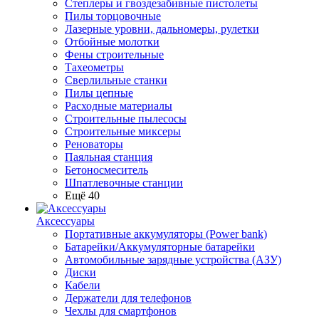
Степлеры и гвоздезабивные пистолеты
Пилы торцовочные
Лазерные уровни, дальномеры, рулетки
Отбойные молотки
Фены строительные
Тахеометры
Сверлильные станки
Пилы цепные
Расходные материалы
Строительные пылесосы
Строительные миксеры
Реноваторы
Паяльная станция
Бетоносмеситель
Шпатлевочные станции
Ещё 40
Аксессуары
Портативные аккумуляторы (Power bank)
Батарейки/Аккумуляторные батарейки
Автомобильные зарядные устройства (АЗУ)
Диски
Кабели
Держатели для телефонов
Чехлы для смартфонов