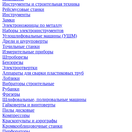
Инструменты и строительная техника
Рейсмусовые станки
Инструменты
Замки
Электроножницы по металлу
Наборы электроинструментов
Углошлифовальные машины (УШМ)
Дрели и шуруповерты
Точильные станки
Измерительные приборы
Штроборезы
Бензорезы
Электроотвертки
Аппараты для сварки пластиковых труб
Лобзики
Вибраторы строительные
Рубанки
Фрезеры
Шлифовальные, полировальные машины
Гайковерты и винтоверты
Пилы дисковые
Компрессоры
Краскопульты и аэрографы
Кромкооблицовочные станки
Перфораторы