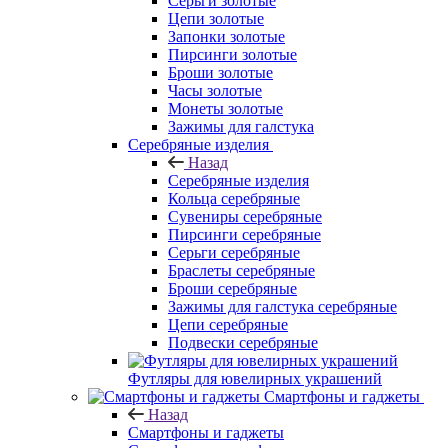
Серьги золотые
Цепи золотые
Запонки золотые
Пирсинги золотые
Броши золотые
Часы золотые
Монеты золотые
Зажимы для галстука
Серебряные изделия
Назад
Серебряные изделия
Кольца серебряные
Сувениры серебряные
Пирсинги серебряные
Серьги серебряные
Браслеты серебряные
Броши серебряные
Зажимы для галстука серебряные
Цепи серебряные
Подвески серебряные
Футляры для ювелирных украшений
Смартфоны и гаджеты
Назад
Смартфоны и гаджеты