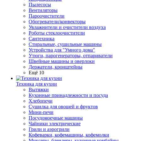
Пылесосы
Вентиляторы
Пароочистители
Обогреватели/конвекторы
Увлажнители и очистители воздуха
Роботы стеклоочистители
Сантехника
Стиральные, сушильные машины
Устройства для "Умного дома"
Утюги, парогенераторы, отпариватели
Швейные машины и оверлоки
Держатели, кронштейны
Ещё 10
Техника для кухни
Вытяжки
Кухонные принадлежности и посуда
Хлебопечи
Сушилка для овощей и фруктов
Мини-печи
Посудомоечные машины
Чайники электрические
Грили и аэрогрили
Кофеварки, кофемашины, кофемолки
Миксеры, блендеры, кухонные комбайны