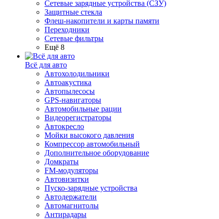
Сетевые зарядные устройства (СЗУ)
Защитные стекла
Флеш-накопители и карты памяти
Переходники
Сетевые фильтры
Ещё 8
Всё для авто
Автохолодильники
Автоакустика
Автопылесосы
GPS-навигаторы
Автомобильные рации
Видеорегистраторы
Автокресло
Мойки высокого давления
Компрессор автомобильный
Дополнительное оборудование
Домкраты
FM-модуляторы
Автовизитки
Пуско-зарядные устройства
Автодержатели
Автомагнитолы
Антирадары