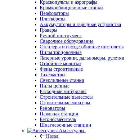
Краскопульты и аэрографы
Кромкооблицовочные станки
Перфораторы
Плиткорезы
Аккумуляторы и зарядные устройства
Граверы
Ручной инструмент
Сварочное оборудование
Степлеры и гвоздезабивные пистолеты
Пилы торцовочные
Лазерные уровни, дальномеры, рулетки
Отбойные молотки
Фены строительные
Тахеометры
Сверлильные станки
Пилы цепные
Расходные материалы
Строительные пылесосы
Строительные миксеры
Реноваторы
Паяльная станция
Бетоносмеситель
Шпатлевочные станции
Аксессуары
Назад