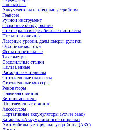
Плиткорезы
Аккумуляторы и зарядные устройства
Граверы
Ручной инструмент
Сварочное оборудование
Степлеры и гвоздезабивные пистолеты
Пилы торцовочные
Лазерные уровни, дальномеры, рулетки
Отбойные молотки
Фены строительные
Тахеометры
Сверлильные станки
Пилы цепные
Расходные материалы
Строительные пылесосы
Строительные миксеры
Реноваторы
Паяльная станция
Бетоносмеситель
Шпатлевочные станции
Аксессуары
Портативные аккумуляторы (Power bank)
Батарейки/Аккумуляторные батарейки
Автомобильные зарядные устройства (АЗУ)
Диски