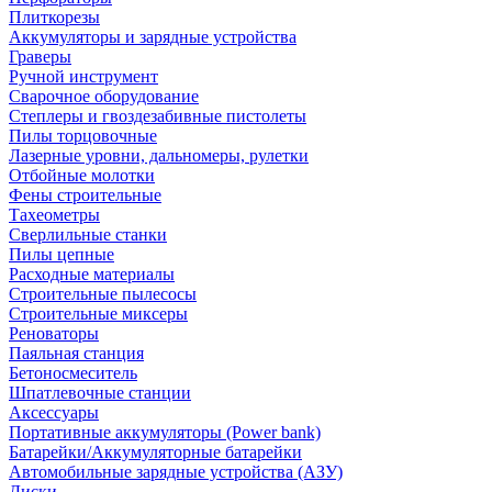
Плиткорезы
Аккумуляторы и зарядные устройства
Граверы
Ручной инструмент
Сварочное оборудование
Степлеры и гвоздезабивные пистолеты
Пилы торцовочные
Лазерные уровни, дальномеры, рулетки
Отбойные молотки
Фены строительные
Тахеометры
Сверлильные станки
Пилы цепные
Расходные материалы
Строительные пылесосы
Строительные миксеры
Реноваторы
Паяльная станция
Бетоносмеситель
Шпатлевочные станции
Аксессуары
Портативные аккумуляторы (Power bank)
Батарейки/Аккумуляторные батарейки
Автомобильные зарядные устройства (АЗУ)
Диски