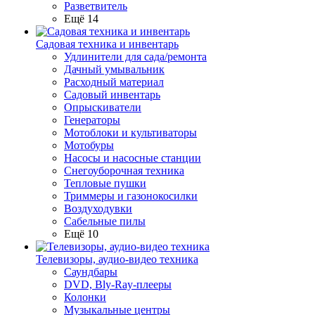
Разветвитель
Ещё 14
Садовая техника и инвентарь
Удлинители для сада/ремонта
Дачный умывальник
Расходный материал
Садовый инвентарь
Опрыскиватели
Генераторы
Мотоблоки и культиваторы
Мотобуры
Насосы и насосные станции
Снегоуборочная техника
Тепловые пушки
Триммеры и газонокосилки
Воздуходувки
Сабельные пилы
Ещё 10
Телевизоры, аудио-видео техника
Саундбары
DVD, Bly-Ray-плееры
Колонки
Музыкальные центры