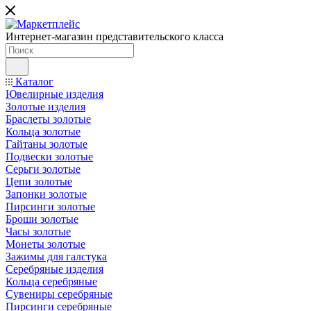
Интернет-магазин представительского класса
Каталог
Ювелирные изделия
Золотые изделия
Браслеты золотые
Кольца золотые
Гайтаны золотые
Подвески золотые
Серьги золотые
Цепи золотые
Запонки золотые
Пирсинги золотые
Броши золотые
Часы золотые
Монеты золотые
Зажимы для галстука
Серебряные изделия
Кольца серебряные
Сувениры серебряные
Пирсинги серебряные