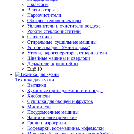
Пылесосы
Вентиляторы
Пароочистители
Обогреватели/конвекторы
Увлажнители и очистители воздуха
Роботы стеклоочистители
Сантехника
Стиральные, сушильные машины
Устройства для "Умного дома"
Утюги, парогенераторы, отпариватели
Швейные машины и оверлоки
Держатели, кронштейны
Ещё 10
Техника для кухни
Вытяжки
Кухонные принадлежности и посуда
Хлебопечи
Сушилка для овощей и фруктов
Мини-печи
Посудомоечные машины
Чайники электрические
Грили и аэрогрили
Кофеварки, кофемашины, кофемолки
Миксеры, блендеры, кухонные комбайны