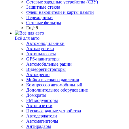
Сетевые зарядные устройства (СЗУ)
Защитные стекла
Флеш-накопители и карты памяти
Переходники
Сетевые фильтры
Ещё 8
Всё для авто
Автохолодильники
Автоакустика
Автопылесосы
GPS-навигаторы
Автомобильные рации
Видеорегистраторы
Автокресло
Мойки высокого давления
Компрессор автомобильный
Дополнительное оборудование
Домкраты
FM-модуляторы
Автовизитки
Пуско-зарядные устройства
Автодержатели
Автомагнитолы
Антирадары