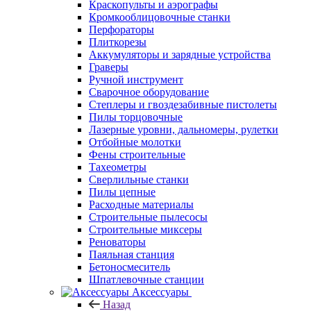
Краскопульты и аэрографы
Кромкооблицовочные станки
Перфораторы
Плиткорезы
Аккумуляторы и зарядные устройства
Граверы
Ручной инструмент
Сварочное оборудование
Степлеры и гвоздезабивные пистолеты
Пилы торцовочные
Лазерные уровни, дальномеры, рулетки
Отбойные молотки
Фены строительные
Тахеометры
Сверлильные станки
Пилы цепные
Расходные материалы
Строительные пылесосы
Строительные миксеры
Реноваторы
Паяльная станция
Бетоносмеситель
Шпатлевочные станции
Аксессуары
Назад