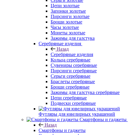
Серьги золотые
Цепи золотые
Запонки золотые
Пирсинги золотые
Броши золотые
Часы золотые
Монеты золотые
Зажимы для галстука
Серебряные изделия
Назад
Серебряные изделия
Кольца серебряные
Сувениры серебряные
Пирсинги серебряные
Серьги серебряные
Браслеты серебряные
Броши серебряные
Зажимы для галстука серебряные
Цепи серебряные
Подвески серебряные
Футляры для ювелирных украшений
Смартфоны и гаджеты
Назад
Смартфоны и гаджеты