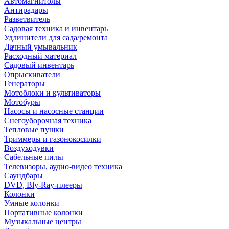
Автомагнитолы
Антирадары
Разветвитель
Садовая техника и инвентарь
Удлинители для сада/ремонта
Дачный умывальник
Расходный материал
Садовый инвентарь
Опрыскиватели
Генераторы
Мотоблоки и культиваторы
Мотобуры
Насосы и насосные станции
Снегоуборочная техника
Тепловые пушки
Триммеры и газонокосилки
Воздуходувки
Сабельные пилы
Телевизоры, аудио-видео техника
Саундбары
DVD, Bly-Ray-плееры
Колонки
Умные колонки
Портативные колонки
Музыкальные центры