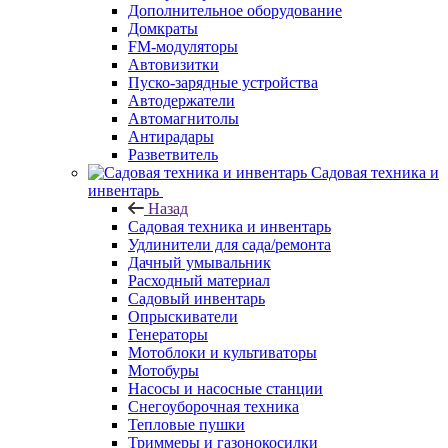
Дополнительное оборудование
Домкраты
FM-модуляторы
Автовизитки
Пуско-зарядные устройства
Автодержатели
Автомагнитолы
Антирадары
Разветвитель
Садовая техника и
инвентарь
Назад
Садовая техника и инвентарь
Удлинители для сада/ремонта
Дачный умывальник
Расходный материал
Садовый инвентарь
Опрыскиватели
Генераторы
Мотоблоки и культиваторы
Мотобуры
Насосы и насосные станции
Снегоуборочная техника
Тепловые пушки
Триммеры и газонокосилки