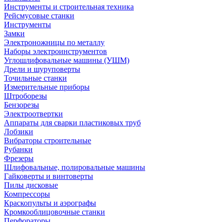
Инструменты и строительная техника
Рейсмусовые станки
Инструменты
Замки
Электроножницы по металлу
Наборы электроинструментов
Углошлифовальные машины (УШМ)
Дрели и шуруповерты
Точильные станки
Измерительные приборы
Штроборезы
Бензорезы
Электроотвертки
Аппараты для сварки пластиковых труб
Лобзики
Вибраторы строительные
Рубанки
Фрезеры
Шлифовальные, полировальные машины
Гайковерты и винтоверты
Пилы дисковые
Компрессоры
Краскопульты и аэрографы
Кромкооблицовочные станки
Перфораторы