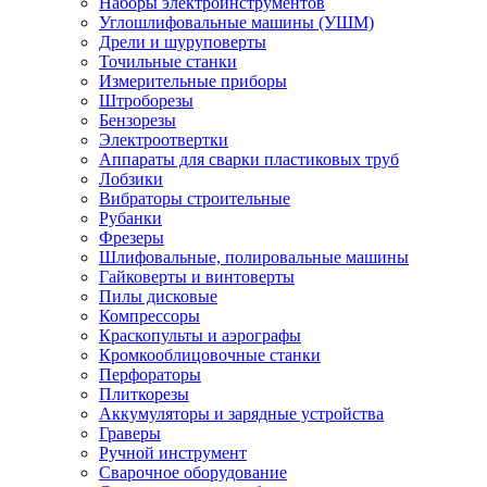
Наборы электроинструментов
Углошлифовальные машины (УШМ)
Дрели и шуруповерты
Точильные станки
Измерительные приборы
Штроборезы
Бензорезы
Электроотвертки
Аппараты для сварки пластиковых труб
Лобзики
Вибраторы строительные
Рубанки
Фрезеры
Шлифовальные, полировальные машины
Гайковерты и винтоверты
Пилы дисковые
Компрессоры
Краскопульты и аэрографы
Кромкооблицовочные станки
Перфораторы
Плиткорезы
Аккумуляторы и зарядные устройства
Граверы
Ручной инструмент
Сварочное оборудование