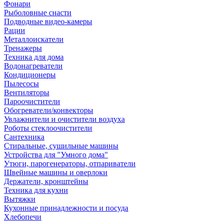
Фонари
Рыболовные снасти
Подводные видео-камеры
Рации
Металлоискатели
Тренажеры
Техника для дома
Водонагреватели
Кондиционеры
Пылесосы
Вентиляторы
Пароочистители
Обогреватели/конвекторы
Увлажнители и очистители воздуха
Роботы стеклоочистители
Сантехника
Стиральные, сушильные машины
Устройства для "Умного дома"
Утюги, парогенераторы, отпариватели
Швейные машины и оверлоки
Держатели, кронштейны
Техника для кухни
Вытяжки
Кухонные принадлежности и посуда
Хлебопечи