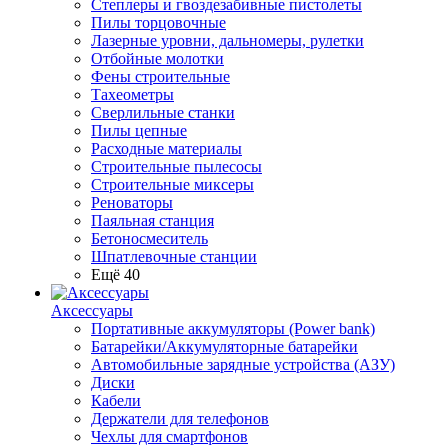
Степлеры и гвоздезабивные пистолеты
Пилы торцовочные
Лазерные уровни, дальномеры, рулетки
Отбойные молотки
Фены строительные
Тахеометры
Сверлильные станки
Пилы цепные
Расходные материалы
Строительные пылесосы
Строительные миксеры
Реноваторы
Паяльная станция
Бетоносмеситель
Шпатлевочные станции
Ещё 40
Аксессуары
Портативные аккумуляторы (Power bank)
Батарейки/Аккумуляторные батарейки
Автомобильные зарядные устройства (АЗУ)
Диски
Кабели
Держатели для телефонов
Чехлы для смартфонов