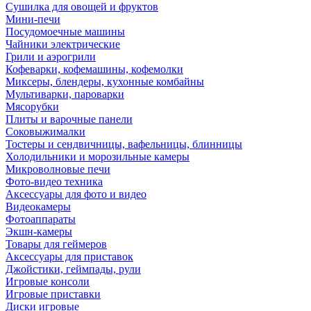
Сушилка для овощей и фруктов
Мини-печи
Посудомоечные машины
Чайники электрические
Грили и аэрогрили
Кофеварки, кофемашины, кофемолки
Миксеры, блендеры, кухонные комбайны
Мультиварки, пароварки
Мясорубки
Плиты и варочные панели
Соковыжималки
Тостеры и сендвичницы, вафельницы, блинницы
Холодильники и морозильные камеры
Микроволновые печи
Фото-видео техника
Аксессуары для фото и видео
Видеокамеры
Фотоаппараты
Экшн-камеры
Товары для геймеров
Аксессуары для приставок
Джойстики, геймпады, рули
Игровые консоли
Игровые приставки
Диски игровые