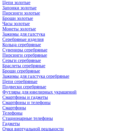
Цепи золотые
Запонки золотые
Пирсинги золотые
Броши золотые
Часы золотые
Монеты золотые
Зажимы для галстука
Серебряные изделия
Кольца серебряные
Сувениры серебряные
Пирсинги серебряные
Серьги серебряные
Браслеты серебряные
Броши серебряные
Зажимы для галстука серебряные
Цепи серебряные
Подвески серебряные
Футляры для ювелирных украшений
Смартфоны и гаджеты
Смартфоны и телефоны
Смартфоны
Телефоны
Стационарные телефоны
Гаджеты
Очки виртуальной реальности