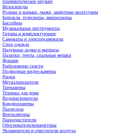
Пневматическое оружие
Велосипеды
Ролики и коньки, лыжи, защитные аксессуары
Бинокли, телескопы, микроскопы
Бассейны
Музыкальные инструменты
Гитары и комплектующие
Самокаты и электросамокаты
Спец одежда
Надувные лодки и матрасы
Палатки, тенты, спальные мешки
Фонари
Рыболовные снасти
Подводные видео-камеры
Рации
Металлоискатели
Тренажеры
Техника для дома
Водонагреватели
Кондиционеры
Пылесосы
Вентиляторы
Пароочистители
Обогреватели/конвекторы
Увлажнители и очистители воздуха