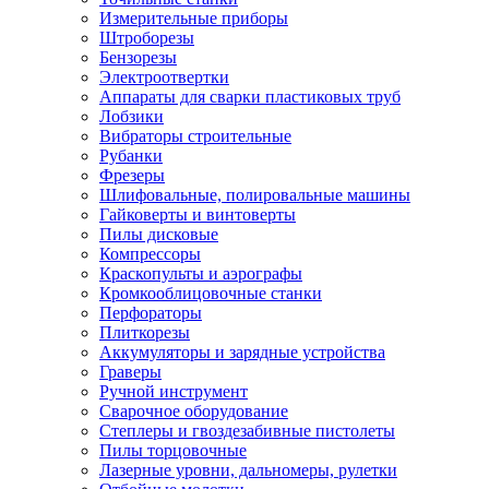
Измерительные приборы
Штроборезы
Бензорезы
Электроотвертки
Аппараты для сварки пластиковых труб
Лобзики
Вибраторы строительные
Рубанки
Фрезеры
Шлифовальные, полировальные машины
Гайковерты и винтоверты
Пилы дисковые
Компрессоры
Краскопульты и аэрографы
Кромкооблицовочные станки
Перфораторы
Плиткорезы
Аккумуляторы и зарядные устройства
Граверы
Ручной инструмент
Сварочное оборудование
Степлеры и гвоздезабивные пистолеты
Пилы торцовочные
Лазерные уровни, дальномеры, рулетки