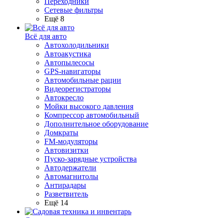
Переходники
Сетевые фильтры
Ещё 8
Всё для авто
Автохолодильники
Автоакустика
Автопылесосы
GPS-навигаторы
Автомобильные рации
Видеорегистраторы
Автокресло
Мойки высокого давления
Компрессор автомобильный
Дополнительное оборудование
Домкраты
FM-модуляторы
Автовизитки
Пуско-зарядные устройства
Автодержатели
Автомагнитолы
Антирадары
Разветвитель
Ещё 14