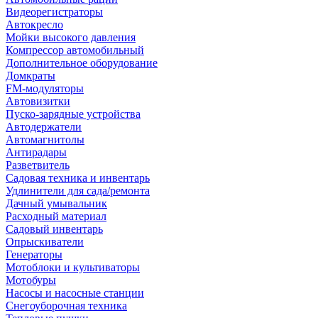
Видеорегистраторы
Автокресло
Мойки высокого давления
Компрессор автомобильный
Дополнительное оборудование
Домкраты
FM-модуляторы
Автовизитки
Пуско-зарядные устройства
Автодержатели
Автомагнитолы
Антирадары
Разветвитель
Садовая техника и инвентарь
Удлинители для сада/ремонта
Дачный умывальник
Расходный материал
Садовый инвентарь
Опрыскиватели
Генераторы
Мотоблоки и культиваторы
Мотобуры
Насосы и насосные станции
Снегоуборочная техника