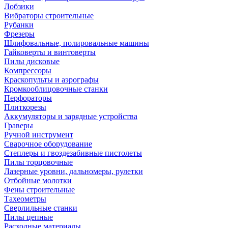
Лобзики
Вибраторы строительные
Рубанки
Фрезеры
Шлифовальные, полировальные машины
Гайковерты и винтоверты
Пилы дисковые
Компрессоры
Краскопульты и аэрографы
Кромкооблицовочные станки
Перфораторы
Плиткорезы
Аккумуляторы и зарядные устройства
Граверы
Ручной инструмент
Сварочное оборудование
Степлеры и гвоздезабивные пистолеты
Пилы торцовочные
Лазерные уровни, дальномеры, рулетки
Отбойные молотки
Фены строительные
Тахеометры
Сверлильные станки
Пилы цепные
Расходные материалы