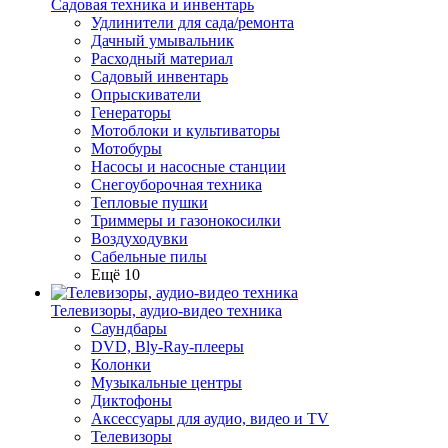
Садовая техника и инвентарь
Удлинители для сада/ремонта
Дачный умывальник
Расходный материал
Садовый инвентарь
Опрыскиватели
Генераторы
Мотоблоки и культиваторы
Мотобуры
Насосы и насосные станции
Снегоуборочная техника
Тепловые пушки
Триммеры и газонокосилки
Воздуходувки
Сабельные пилы
Ещё 10
Телевизоры, аудио-видео техника
Саундбары
DVD, Bly-Ray-плееры
Колонки
Музыкальные центры
Диктофоны
Аксессуары для аудио, видео и TV
Телевизоры