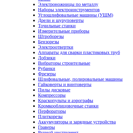
Электроножницы по металлу
Наборы электроинструментов
Углошлифовальные машины (УШМ)
Дрели и шуруповерты
Точильные станки
Измерительные приборы
Штроборезы
Бензорезы
Электроотвертки
Аппараты для сварки пластиковых труб
Лобзики
Вибраторы строительные
Рубанки
Фрезеры
Шлифовальные, полировальные машины
Гайковерты и винтоверты
Пилы дисковые
Компрессоры
Краскопульты и аэрографы
Кромкооблицовочные станки
Перфораторы
Плиткорезы
Аккумуляторы и зарядные устройства
Граверы
Ручной инструмент