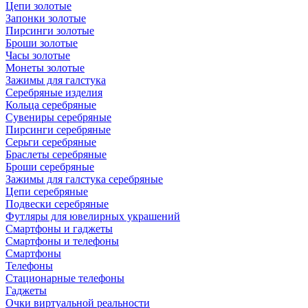
Цепи золотые
Запонки золотые
Пирсинги золотые
Броши золотые
Часы золотые
Монеты золотые
Зажимы для галстука
Серебряные изделия
Кольца серебряные
Сувениры серебряные
Пирсинги серебряные
Серьги серебряные
Браслеты серебряные
Броши серебряные
Зажимы для галстука серебряные
Цепи серебряные
Подвески серебряные
Футляры для ювелирных украшений
Смартфоны и гаджеты
Смартфоны и телефоны
Смартфоны
Телефоны
Стационарные телефоны
Гаджеты
Очки виртуальной реальности