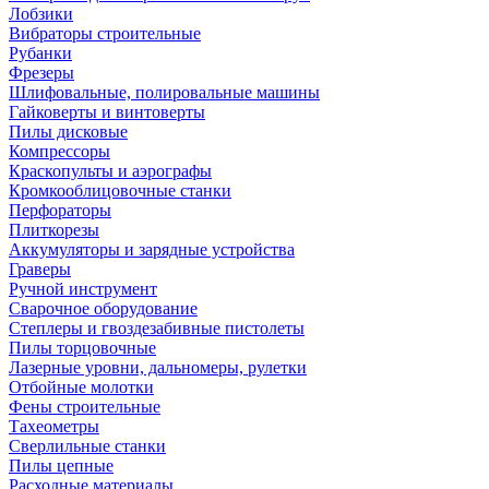
Лобзики
Вибраторы строительные
Рубанки
Фрезеры
Шлифовальные, полировальные машины
Гайковерты и винтоверты
Пилы дисковые
Компрессоры
Краскопульты и аэрографы
Кромкооблицовочные станки
Перфораторы
Плиткорезы
Аккумуляторы и зарядные устройства
Граверы
Ручной инструмент
Сварочное оборудование
Степлеры и гвоздезабивные пистолеты
Пилы торцовочные
Лазерные уровни, дальномеры, рулетки
Отбойные молотки
Фены строительные
Тахеометры
Сверлильные станки
Пилы цепные
Расходные материалы