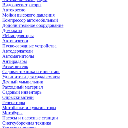
Видеорегистраторы
Автокресло
Мойки высокого давления
Компрессор автомобильный
Дополнительное оборудование
Домкраты
FM-модуляторы
Автовизитки
Пуско-зарядные устройства
Автодержатели
Автомагнитолы
Антирадары
Разветвитель
Садовая техника и инвентарь
Удлинители для сада/ремонта
Дачный умывальник
Расходный материал
Садовый инвентарь
Опрыскиватели
Генераторы
Мотоблоки и культиваторы
Мотобуры
Насосы и насосные станции
Снегоуборочная техника