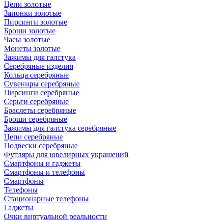
Цепи золотые
Запонки золотые
Пирсинги золотые
Броши золотые
Часы золотые
Монеты золотые
Зажимы для галстука
Серебряные изделия
Кольца серебряные
Сувениры серебряные
Пирсинги серебряные
Серьги серебряные
Браслеты серебряные
Броши серебряные
Зажимы для галстука серебряные
Цепи серебряные
Подвески серебряные
Футляры для ювелирных украшений
Смартфоны и гаджеты
Смартфоны и телефоны
Смартфоны
Телефоны
Стационарные телефоны
Гаджеты
Очки виртуальной реальности