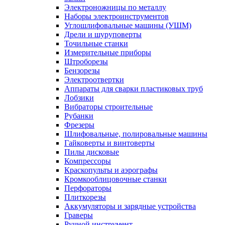
Электроножницы по металлу
Наборы электроинструментов
Углошлифовальные машины (УШМ)
Дрели и шуруповерты
Точильные станки
Измерительные приборы
Штроборезы
Бензорезы
Электроотвертки
Аппараты для сварки пластиковых труб
Лобзики
Вибраторы строительные
Рубанки
Фрезеры
Шлифовальные, полировальные машины
Гайковерты и винтоверты
Пилы дисковые
Компрессоры
Краскопульты и аэрографы
Кромкооблицовочные станки
Перфораторы
Плиткорезы
Аккумуляторы и зарядные устройства
Граверы
Ручной инструмент