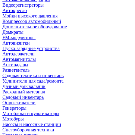
Видеорегистраторы
Автокресло
Мойки высокого давления
Компрессор автомобильный
Дополнительное оборудование
Домкраты
FM-модуляторы
Автовизитки
Пуско-зарядные устройства
Автодержатели
Автомагнитолы
Антирадары
Разветвитель
Садовая техника и инвентарь
Удлинители для сада/ремонта
Дачный умывальник
Расходный материал
Садовый инвентарь
Опрыскиватели
Генераторы
Мотоблоки и культиваторы
Мотобуры
Насосы и насосные станции
Снегоуборочная техника