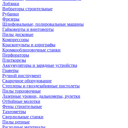
Лобзики
Вибраторы строительные
Рубанки
Фрезеры
Шлифовальные, полировальные машины
Гайковерты и винтоверты
Пилы дисковые
Компрессоры
Краскопульты и аэрографы
Кромкооблицовочные станки
Перфораторы
Плиткорезы
Аккумуляторы и зарядные устройства
Граверы
Ручной инструмент
Сварочное оборудование
Степлеры и гвоздезабивные пистолеты
Пилы торцовочные
Лазерные уровни, дальномеры, рулетки
Отбойные молотки
Фены строительные
Тахеометры
Сверлильные станки
Пилы цепные
Расходные материалы