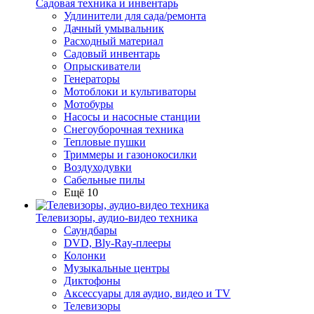
Садовая техника и инвентарь
Удлинители для сада/ремонта
Дачный умывальник
Расходный материал
Садовый инвентарь
Опрыскиватели
Генераторы
Мотоблоки и культиваторы
Мотобуры
Насосы и насосные станции
Снегоуборочная техника
Тепловые пушки
Триммеры и газонокосилки
Воздуходувки
Сабельные пилы
Ещё 10
Телевизоры, аудио-видео техника
Саундбары
DVD, Bly-Ray-плееры
Колонки
Музыкальные центры
Диктофоны
Аксессуары для аудио, видео и TV
Телевизоры