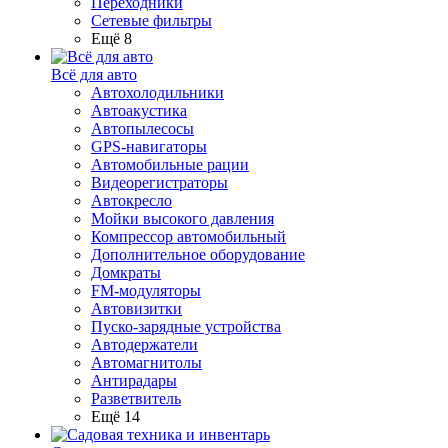
Переходники
Сетевые фильтры
Ещё 8
Всё для авто
Автохолодильники
Автоакустика
Автопылесосы
GPS-навигаторы
Автомобильные рации
Видеорегистраторы
Автокресло
Мойки высокого давления
Компрессор автомобильный
Дополнительное оборудование
Домкраты
FM-модуляторы
Автовизитки
Пуско-зарядные устройства
Автодержатели
Автомагнитолы
Антирадары
Разветвитель
Ещё 14