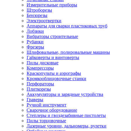
Измерительные приборы
Штроборезы
Бензорезы
Электроотвертки
Аппараты для сварки пластиковых труб
Лобзики
Вибраторы строительные
Рубанки
Фрезеры
Шлифовальные, полировальные машины
Гайковерты и винтоверты
Пилы дисковые
Компрессоры
Краскопульты и аэрографы
Кромкооблицовочные станки
Перфораторы
Плиткорезы
Аккумуляторы и зарядные устройства
Граверы
Ручной инструмент
Сварочное оборудование
Степлеры и гвоздезабивные пистолеты
Пилы торцовочные
Лазерные уровни, дальномеры, рулетки