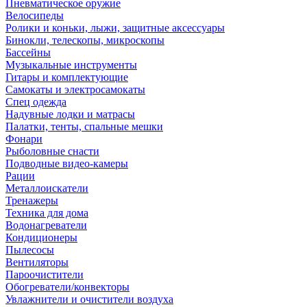
Пневматическое оружие
Велосипеды
Ролики и коньки, лыжи, защитные аксессуары
Бинокли, телескопы, микроскопы
Бассейны
Музыкальные инструменты
Гитары и комплектующие
Самокаты и электросамокаты
Спец одежда
Надувные лодки и матрасы
Палатки, тенты, спальные мешки
Фонари
Рыболовные снасти
Подводные видео-камеры
Рации
Металлоискатели
Тренажеры
Техника для дома
Водонагреватели
Кондиционеры
Пылесосы
Вентиляторы
Пароочистители
Обогреватели/конвекторы
Увлажнители и очистители воздуха