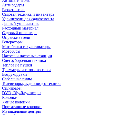
Автомагнитолы
Антирадары
Разветвитель
Садовая техника и инвентарь
Удлинители для сада/ремонта
Дачный умывальник
Расходный материал
Садовый инвентарь
Опрыскиватели
Генераторы
Мотоблоки и культиваторы
Мотобуры
Насосы и насосные станции
Снегоуборочная техника
Тепловые пушки
Триммеры и газонокосилки
Воздуходувки
Сабельные пилы
Телевизоры, аудио-видео техника
Саундбары
DVD, Bly-Ray-плееры
Колонки
Умные колонки
Портативные колонки
Музыкальные центры