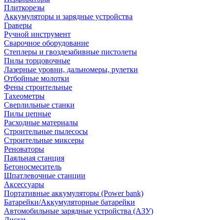
Плиткорезы
Аккумуляторы и зарядные устройства
Граверы
Ручной инструмент
Сварочное оборудование
Степлеры и гвоздезабивные пистолеты
Пилы торцовочные
Лазерные уровни, дальномеры, рулетки
Отбойные молотки
Фены строительные
Тахеометры
Сверлильные станки
Пилы цепные
Расходные материалы
Строительные пылесосы
Строительные миксеры
Реноваторы
Паяльная станция
Бетоносмеситель
Шпатлевочные станции
Аксессуары
Портативные аккумуляторы (Power bank)
Батарейки/Аккумуляторные батарейки
Автомобильные зарядные устройства (АЗУ)
Диски