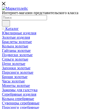
Интернет-магазин представительского класса
Каталог
Ювелирные изделия
Золотые изделия
Браслеты золотые
Кольца золотые
Гайтаны золотые
Подвески золотые
Серьги золотые
Цепи золотые
Запонки золотые
Пирсинги золотые
Броши золотые
Часы золотые
Монеты золотые
Зажимы для галстука
Серебряные изделия
Кольца серебряные
Сувениры серебряные
Пирсинги серебряные