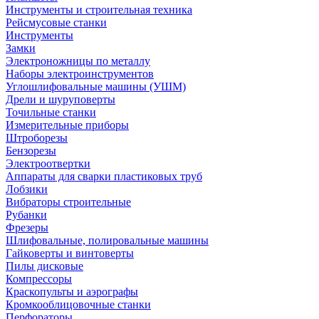
Инструменты и строительная техника
Рейсмусовые станки
Инструменты
Замки
Электроножницы по металлу
Наборы электроинструментов
Углошлифовальные машины (УШМ)
Дрели и шуруповерты
Точильные станки
Измерительные приборы
Штроборезы
Бензорезы
Электроотвертки
Аппараты для сварки пластиковых труб
Лобзики
Вибраторы строительные
Рубанки
Фрезеры
Шлифовальные, полировальные машины
Гайковерты и винтоверты
Пилы дисковые
Компрессоры
Краскопульты и аэрографы
Кромкооблицовочные станки
Перфораторы