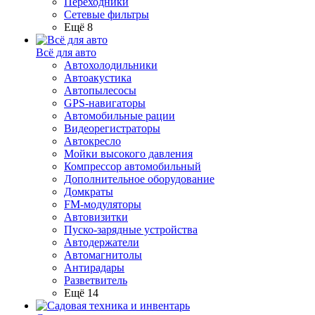
Переходники
Сетевые фильтры
Ещё 8
Всё для авто
Автохолодильники
Автоакустика
Автопылесосы
GPS-навигаторы
Автомобильные рации
Видеорегистраторы
Автокресло
Мойки высокого давления
Компрессор автомобильный
Дополнительное оборудование
Домкраты
FM-модуляторы
Автовизитки
Пуско-зарядные устройства
Автодержатели
Автомагнитолы
Антирадары
Разветвитель
Ещё 14