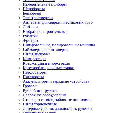
Измерительные приборы
Штроборезы
Бензорезы
Электроотвертки
Аппараты для сварки пластиковых труб
Лобзики
Вибраторы строительные
Рубанки
Фрезеры
Шлифовальные, полировальные машины
Гайковерты и винтоверты
Пилы дисковые
Компрессоры
Краскопульты и аэрографы
Кромкооблицовочные станки
Перфораторы
Плиткорезы
Аккумуляторы и зарядные устройства
Граверы
Ручной инструмент
Сварочное оборудование
Степлеры и гвоздезабивные пистолеты
Пилы торцовочные
Лазерные уровни, дальномеры, рулетки