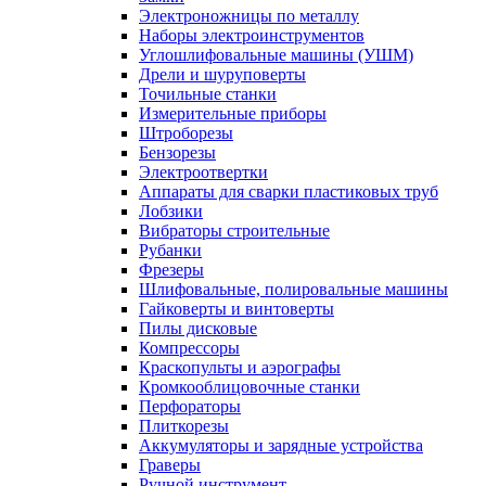
Электроножницы по металлу
Наборы электроинструментов
Углошлифовальные машины (УШМ)
Дрели и шуруповерты
Точильные станки
Измерительные приборы
Штроборезы
Бензорезы
Электроотвертки
Аппараты для сварки пластиковых труб
Лобзики
Вибраторы строительные
Рубанки
Фрезеры
Шлифовальные, полировальные машины
Гайковерты и винтоверты
Пилы дисковые
Компрессоры
Краскопульты и аэрографы
Кромкооблицовочные станки
Перфораторы
Плиткорезы
Аккумуляторы и зарядные устройства
Граверы
Ручной инструмент