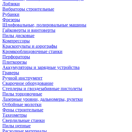
Лобзики
Вибраторы строительные
Рубанки
Фрезеры
Шлифовальные, полировальные машины
Гайковерты и винтоверты
Пилы дисковые
Компрессоры
Краскопульты и аэрографы
Кромкооблицовочные станки
Перфораторы
Плиткорезы
Аккумуляторы и зарядные устройства
Граверы
Ручной инструмент
Сварочное оборудование
Степлеры и гвоздезабивные пистолеты
Пилы торцовочные
Лазерные уровни, дальномеры, рулетки
Отбойные молотки
Фены строительные
Тахеометры
Сверлильные станки
Пилы цепные
Расходные материалы