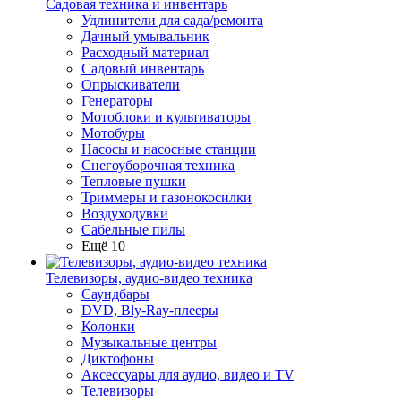
Садовая техника и инвентарь
Удлинители для сада/ремонта
Дачный умывальник
Расходный материал
Садовый инвентарь
Опрыскиватели
Генераторы
Мотоблоки и культиваторы
Мотобуры
Насосы и насосные станции
Снегоуборочная техника
Тепловые пушки
Триммеры и газонокосилки
Воздуходувки
Сабельные пилы
Ещё 10
Телевизоры, аудио-видео техника
Саундбары
DVD, Bly-Ray-плееры
Колонки
Музыкальные центры
Диктофоны
Аксессуары для аудио, видео и TV
Телевизоры