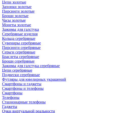
Цепи золотые
Запонки золотые
Пирсинги золотые
Броши золотые
Часы золотые
Монеты золотые
Зажимы для галстука
Серебряные изделия
Кольца серебряные
Сувениры серебряные
Пирсинги серебряные
Серьги серебряные
Браслеты серебряные
Броши серебряные
Зажимы для галстука серебряные
Цепи серебряные
Подвески серебряные
Футляры для ювелирных украшений
Смартфоны и гаджеты
Смартфоны и телефоны
Смартфоны
Телефоны
Стационарные телефоны
Гаджеты
Очки виртуальной реальности