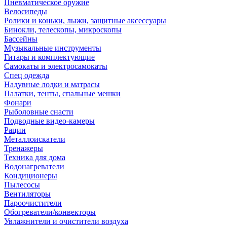
Пневматическое оружие
Велосипеды
Ролики и коньки, лыжи, защитные аксессуары
Бинокли, телескопы, микроскопы
Бассейны
Музыкальные инструменты
Гитары и комплектующие
Самокаты и электросамокаты
Спец одежда
Надувные лодки и матрасы
Палатки, тенты, спальные мешки
Фонари
Рыболовные снасти
Подводные видео-камеры
Рации
Металлоискатели
Тренажеры
Техника для дома
Водонагреватели
Кондиционеры
Пылесосы
Вентиляторы
Пароочистители
Обогреватели/конвекторы
Увлажнители и очистители воздуха