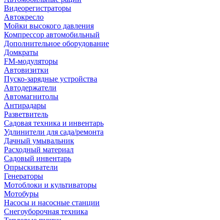
Видеорегистраторы
Автокресло
Мойки высокого давления
Компрессор автомобильный
Дополнительное оборудование
Домкраты
FM-модуляторы
Автовизитки
Пуско-зарядные устройства
Автодержатели
Автомагнитолы
Антирадары
Разветвитель
Садовая техника и инвентарь
Удлинители для сада/ремонта
Дачный умывальник
Расходный материал
Садовый инвентарь
Опрыскиватели
Генераторы
Мотоблоки и культиваторы
Мотобуры
Насосы и насосные станции
Снегоуборочная техника