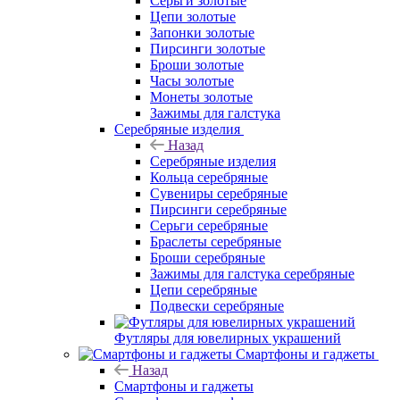
Серьги золотые
Цепи золотые
Запонки золотые
Пирсинги золотые
Броши золотые
Часы золотые
Монеты золотые
Зажимы для галстука
Серебряные изделия
Назад
Серебряные изделия
Кольца серебряные
Сувениры серебряные
Пирсинги серебряные
Серьги серебряные
Браслеты серебряные
Броши серебряные
Зажимы для галстука серебряные
Цепи серебряные
Подвески серебряные
Футляры для ювелирных украшений
Смартфоны и гаджеты
Назад
Смартфоны и гаджеты