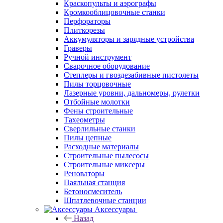
Краскопульты и аэрографы
Кромкооблицовочные станки
Перфораторы
Плиткорезы
Аккумуляторы и зарядные устройства
Граверы
Ручной инструмент
Сварочное оборудование
Степлеры и гвоздезабивные пистолеты
Пилы торцовочные
Лазерные уровни, дальномеры, рулетки
Отбойные молотки
Фены строительные
Тахеометры
Сверлильные станки
Пилы цепные
Расходные материалы
Строительные пылесосы
Строительные миксеры
Реноваторы
Паяльная станция
Бетоносмеситель
Шпатлевочные станции
Аксессуары
Назад