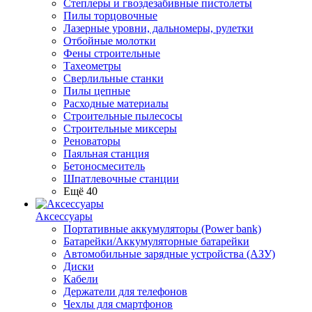
Степлеры и гвоздезабивные пистолеты
Пилы торцовочные
Лазерные уровни, дальномеры, рулетки
Отбойные молотки
Фены строительные
Тахеометры
Сверлильные станки
Пилы цепные
Расходные материалы
Строительные пылесосы
Строительные миксеры
Реноваторы
Паяльная станция
Бетоносмеситель
Шпатлевочные станции
Ещё 40
Аксессуары
Портативные аккумуляторы (Power bank)
Батарейки/Аккумуляторные батарейки
Автомобильные зарядные устройства (АЗУ)
Диски
Кабели
Держатели для телефонов
Чехлы для смартфонов