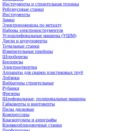
Инструменты и строительная техника
Рейсмусовые станки
Инструменты
Замки
Электроножницы по металлу
Наборы электроинструментов
Углошлифовальные машины (УШМ)
Дрели и шуруповерты
Точильные станки
Измерительные приборы
Штроборезы
Бензорезы
Электроотвертки
Аппараты для сварки пластиковых труб
Лобзики
Вибраторы строительные
Рубанки
Фрезеры
Шлифовальные, полировальные машины
Гайковерты и винтоверты
Пилы дисковые
Компрессоры
Краскопульты и аэрографы
Кромкооблицовочные станки
Перфораторы