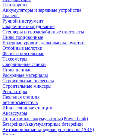
Плиткорезы
Аккумуляторы и зарядные устройства
Граверы
Ручной инструмент
Сварочное оборудование
Степлеры и гвоздезабивные пистолеты
Пилы торцовочные
Лазерные уровни, дальномеры, рулетки
Отбойные молотки
Фены строительные
Тахеометры
Сверлильные станки
Пилы цепные
Расходные материалы
Строительные пылесосы
Строительные миксеры
Реноваторы
Паяльная станция
Бетоносмеситель
Шпатлевочные станции
Аксессуары
Портативные аккумуляторы (Power bank)
Батарейки/Аккумуляторные батарейки
Автомобильные зарядные устройства (АЗУ)
Диски