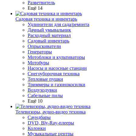
Разветвитель
Ещё 14
Садовая техника и инвентарь
Удлинители для сада/ремонта
Дачный умывальник
Расходный материал
Садовый инвентарь
Опрыскиватели
Генераторы
Мотоблоки и культиваторы
Мотобуры
Насосы и насосные станции
Снегоуборочная техника
Тепловые пушки
Триммеры и газонокосилки
Воздуходувки
Сабельные пилы
Ещё 10
Телевизоры, аудио-видео техника
Саундбары
DVD, Bly-Ray-плееры
Колонки
Музыкальные центры