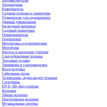
Автомагнитолы
Антирадары
Разветвитель
Садовая техника и инвентарь
Удлинители для сада/ремонта
Дачный умывальник
Расходный материал
Садовый инвентарь
Опрыскиватели
Генераторы
Мотоблоки и культиваторы
Мотобуры
Насосы и насосные станции
Снегоуборочная техника
Тепловые пушки
Триммеры и газонокосилки
Воздуходувки
Сабельные пилы
Телевизоры, аудио-видео техника
Саундбары
DVD, Bly-Ray-плееры
Колонки
Умные колонки
Портативные колонки
Музыкальные центры