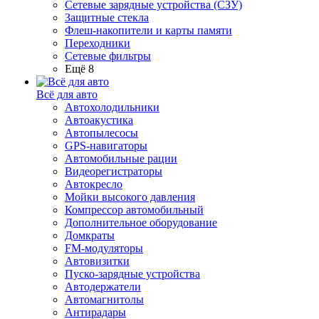
Сетевые зарядные устройства (СЗУ)
Защитные стекла
Флеш-накопители и карты памяти
Переходники
Сетевые фильтры
Ещё 8
Всё для авто
Автохолодильники
Автоакустика
Автопылесосы
GPS-навигаторы
Автомобильные рации
Видеорегистраторы
Автокресло
Мойки высокого давления
Компрессор автомобильный
Дополнительное оборудование
Домкраты
FM-модуляторы
Автовизитки
Пуско-зарядные устройства
Автодержатели
Автомагнитолы
Антирадары