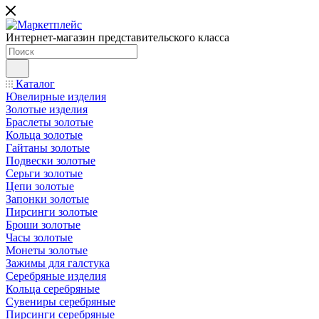
Интернет-магазин представительского класса
Каталог
Ювелирные изделия
Золотые изделия
Браслеты золотые
Кольца золотые
Гайтаны золотые
Подвески золотые
Серьги золотые
Цепи золотые
Запонки золотые
Пирсинги золотые
Броши золотые
Часы золотые
Монеты золотые
Зажимы для галстука
Серебряные изделия
Кольца серебряные
Сувениры серебряные
Пирсинги серебряные