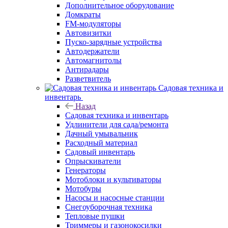
Дополнительное оборудование
Домкраты
FM-модуляторы
Автовизитки
Пуско-зарядные устройства
Автодержатели
Автомагнитолы
Антирадары
Разветвитель
Садовая техника и
инвентарь
Назад
Садовая техника и инвентарь
Удлинители для сада/ремонта
Дачный умывальник
Расходный материал
Садовый инвентарь
Опрыскиватели
Генераторы
Мотоблоки и культиваторы
Мотобуры
Насосы и насосные станции
Снегоуборочная техника
Тепловые пушки
Триммеры и газонокосилки