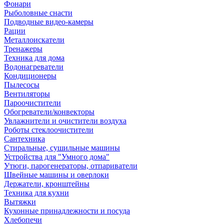
Фонари
Рыболовные снасти
Подводные видео-камеры
Рации
Металлоискатели
Тренажеры
Техника для дома
Водонагреватели
Кондиционеры
Пылесосы
Вентиляторы
Пароочистители
Обогреватели/конвекторы
Увлажнители и очистители воздуха
Роботы стеклоочистители
Сантехника
Стиральные, сушильные машины
Устройства для "Умного дома"
Утюги, парогенераторы, отпариватели
Швейные машины и оверлоки
Держатели, кронштейны
Техника для кухни
Вытяжки
Кухонные принадлежности и посуда
Хлебопечи