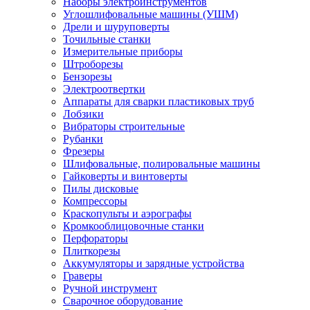
Наборы электроинструментов
Углошлифовальные машины (УШМ)
Дрели и шуруповерты
Точильные станки
Измерительные приборы
Штроборезы
Бензорезы
Электроотвертки
Аппараты для сварки пластиковых труб
Лобзики
Вибраторы строительные
Рубанки
Фрезеры
Шлифовальные, полировальные машины
Гайковерты и винтоверты
Пилы дисковые
Компрессоры
Краскопульты и аэрографы
Кромкооблицовочные станки
Перфораторы
Плиткорезы
Аккумуляторы и зарядные устройства
Граверы
Ручной инструмент
Сварочное оборудование