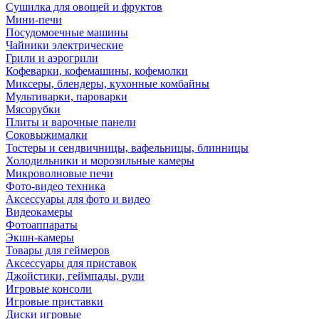
Сушилка для овощей и фруктов
Мини-печи
Посудомоечные машины
Чайники электрические
Грили и аэрогрили
Кофеварки, кофемашины, кофемолки
Миксеры, блендеры, кухонные комбайны
Мультиварки, пароварки
Мясорубки
Плиты и варочные панели
Соковыжималки
Тостеры и сендвичницы, вафельницы, блинницы
Холодильники и морозильные камеры
Микроволновые печи
Фото-видео техника
Аксессуары для фото и видео
Видеокамеры
Фотоаппараты
Экшн-камеры
Товары для геймеров
Аксессуары для приставок
Джойстики, геймпады, рули
Игровые консоли
Игровые приставки
Диски игровые