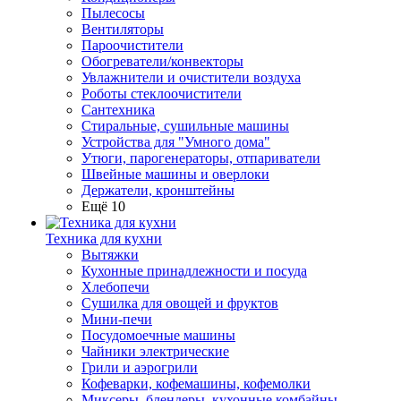
Пылесосы
Вентиляторы
Пароочистители
Обогреватели/конвекторы
Увлажнители и очистители воздуха
Роботы стеклоочистители
Сантехника
Стиральные, сушильные машины
Устройства для "Умного дома"
Утюги, парогенераторы, отпариватели
Швейные машины и оверлоки
Держатели, кронштейны
Ещё 10
Техника для кухни
Вытяжки
Кухонные принадлежности и посуда
Хлебопечи
Сушилка для овощей и фруктов
Мини-печи
Посудомоечные машины
Чайники электрические
Грили и аэрогрили
Кофеварки, кофемашины, кофемолки
Миксеры, блендеры, кухонные комбайны