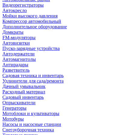
Видеорегистраторы
Автокресло
Мойки высокого давления
Компрессор автомобильный
Дополнительное оборудование
Домкраты
FM-модуляторы
Автовизитки
Пуско-зарядные устройства
Автодержатели
Автомагнитолы
Антирадары
Разветвитель
Садовая техника и инвентарь
Удлинители для сада/ремонта
Дачный умывальник
Расходный материал
Садовый инвентарь
Опрыскиватели
Генераторы
Мотоблоки и культиваторы
Мотобуры
Насосы и насосные станции
Снегоуборочная техника