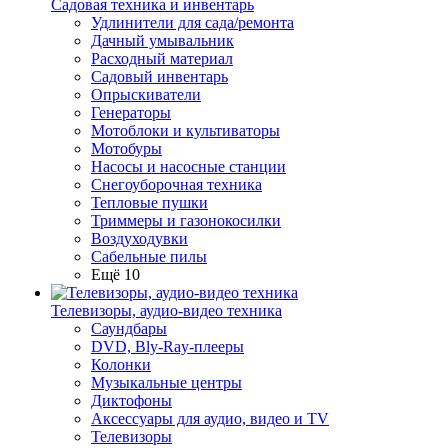
Садовая техника и инвентарь
Удлинители для сада/ремонта
Дачный умывальник
Расходный материал
Садовый инвентарь
Опрыскиватели
Генераторы
Мотоблоки и культиваторы
Мотобуры
Насосы и насосные станции
Снегоуборочная техника
Тепловые пушки
Триммеры и газонокосилки
Воздуходувки
Сабельные пилы
Ещё 10
Телевизоры, аудио-видео техника
Саундбары
DVD, Bly-Ray-плееры
Колонки
Музыкальные центры
Диктофоны
Аксессуары для аудио, видео и TV
Телевизоры