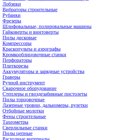
Лобзики
Вибраторы строительные
Рубанки
Фрезеры
Шлифовальные, полировальные машины
Гайковерты и винтоверты
Пилы дисковые
Компрессоры
Краскопульты и аэрографы
Кромкооблицовочные станки
Перфораторы
Плиткорезы
Аккумуляторы и зарядные устройства
Граверы
Ручной инструмент
Сварочное оборудование
Степлеры и гвоздезабивные пистолеты
Пилы торцовочные
Лазерные уровни, дальномеры, рулетки
Отбойные молотки
Фены строительные
Тахеометры
Сверлильные станки
Пилы цепные
Расходные материалы