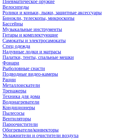
Пневматическое оружие
Велосипеды
Ролики и коньки, лыжи, защитные аксессуары
Бинокли, телескопы, микроскопы
Бассейны
Музыкальные инструменты
Гитары и комплектующие
Самокаты и электросамокаты
Спец одежда
Надувные лодки и матрасы
Палатки, тенты, спальные мешки
Фонари
Рыболовные снасти
Подводные видео-камеры
Рации
Металлоискатели
Тренажеры
Техника для дома
Водонагреватели
Кондиционеры
Пылесосы
Вентиляторы
Пароочистители
Обогреватели/конвекторы
Увлажнители и очистители воздуха