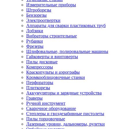
Измерительные приборы
Штроборезы
Бензорезы
Электроотвертки
Аппараты для сварки пластиковых труб
Лобзики
Вибраторы строительные
Рубанки
Фрезеры
Шлифовальные, полировальные машины
Гайковерты и винтоверты
Пилы дисковые
Компрессоры
Краскопульты и аэрографы
Кромкооблицовочные станки
Перфораторы
Плиткорезы
Аккумуляторы и зарядные устройства
Граверы
Ручной инструмент
Сварочное оборудование
Степлеры и гвоздезабивные пистолеты
Пилы торцовочные
Лазерные уровни, дальномеры, рулетки