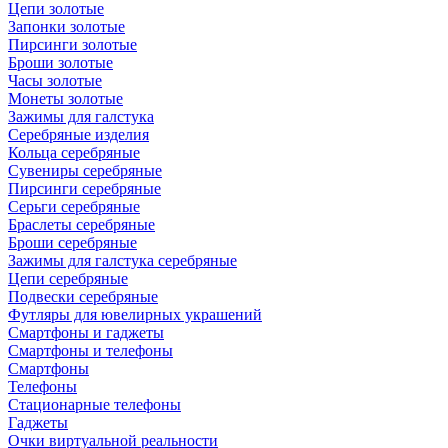
Цепи золотые
Запонки золотые
Пирсинги золотые
Броши золотые
Часы золотые
Монеты золотые
Зажимы для галстука
Серебряные изделия
Кольца серебряные
Сувениры серебряные
Пирсинги серебряные
Серьги серебряные
Браслеты серебряные
Броши серебряные
Зажимы для галстука серебряные
Цепи серебряные
Подвески серебряные
Футляры для ювелирных украшений
Смартфоны и гаджеты
Смартфоны и телефоны
Смартфоны
Телефоны
Стационарные телефоны
Гаджеты
Очки виртуальной реальности