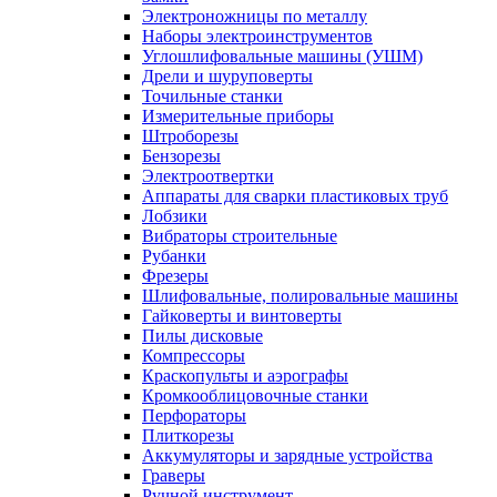
Электроножницы по металлу
Наборы электроинструментов
Углошлифовальные машины (УШМ)
Дрели и шуруповерты
Точильные станки
Измерительные приборы
Штроборезы
Бензорезы
Электроотвертки
Аппараты для сварки пластиковых труб
Лобзики
Вибраторы строительные
Рубанки
Фрезеры
Шлифовальные, полировальные машины
Гайковерты и винтоверты
Пилы дисковые
Компрессоры
Краскопульты и аэрографы
Кромкооблицовочные станки
Перфораторы
Плиткорезы
Аккумуляторы и зарядные устройства
Граверы
Ручной инструмент