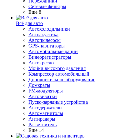
Переходники
Сетевые фильтры
Ещё 8
Всё для авто
Автохолодильники
Автоакустика
Автопылесосы
GPS-навигаторы
Автомобильные рации
Видеорегистраторы
Автокресло
Мойки высокого давления
Компрессор автомобильный
Дополнительное оборудование
Домкраты
FM-модуляторы
Автовизитки
Пуско-зарядные устройства
Автодержатели
Автомагнитолы
Антирадары
Разветвитель
Ещё 14