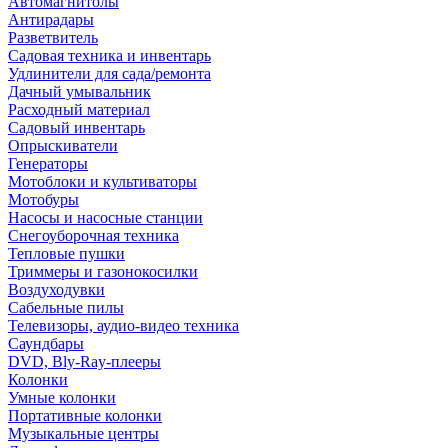
Автомагнитолы
Антирадары
Разветвитель
Садовая техника и инвентарь
Удлинители для сада/ремонта
Дачный умывальник
Расходный материал
Садовый инвентарь
Опрыскиватели
Генераторы
Мотоблоки и культиваторы
Мотобуры
Насосы и насосные станции
Снегоуборочная техника
Тепловые пушки
Триммеры и газонокосилки
Воздуходувки
Сабельные пилы
Телевизоры, аудио-видео техника
Саундбары
DVD, Bly-Ray-плееры
Колонки
Умные колонки
Портативные колонки
Музыкальные центры