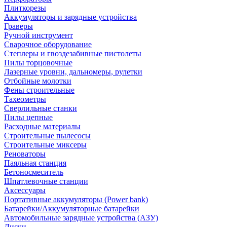
Плиткорезы
Аккумуляторы и зарядные устройства
Граверы
Ручной инструмент
Сварочное оборудование
Степлеры и гвоздезабивные пистолеты
Пилы торцовочные
Лазерные уровни, дальномеры, рулетки
Отбойные молотки
Фены строительные
Тахеометры
Сверлильные станки
Пилы цепные
Расходные материалы
Строительные пылесосы
Строительные миксеры
Реноваторы
Паяльная станция
Бетоносмеситель
Шпатлевочные станции
Аксессуары
Портативные аккумуляторы (Power bank)
Батарейки/Аккумуляторные батарейки
Автомобильные зарядные устройства (АЗУ)
Диски