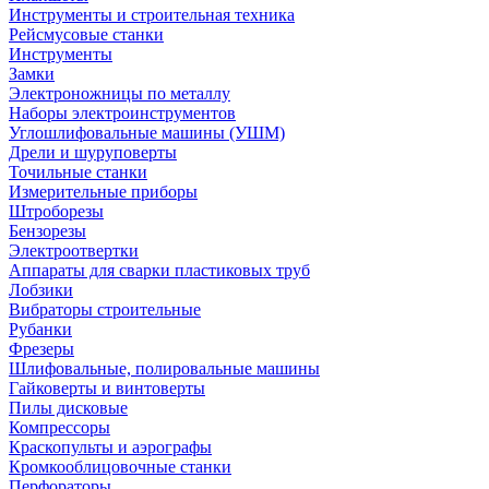
Инструменты и строительная техника
Рейсмусовые станки
Инструменты
Замки
Электроножницы по металлу
Наборы электроинструментов
Углошлифовальные машины (УШМ)
Дрели и шуруповерты
Точильные станки
Измерительные приборы
Штроборезы
Бензорезы
Электроотвертки
Аппараты для сварки пластиковых труб
Лобзики
Вибраторы строительные
Рубанки
Фрезеры
Шлифовальные, полировальные машины
Гайковерты и винтоверты
Пилы дисковые
Компрессоры
Краскопульты и аэрографы
Кромкооблицовочные станки
Перфораторы