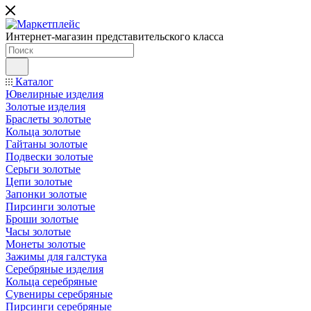
Интернет-магазин представительского класса
Каталог
Ювелирные изделия
Золотые изделия
Браслеты золотые
Кольца золотые
Гайтаны золотые
Подвески золотые
Серьги золотые
Цепи золотые
Запонки золотые
Пирсинги золотые
Броши золотые
Часы золотые
Монеты золотые
Зажимы для галстука
Серебряные изделия
Кольца серебряные
Сувениры серебряные
Пирсинги серебряные