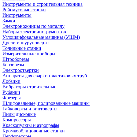
Инструменты и строительная техника
Рейсмусовые станки
Инструменты
Замки
Электроножницы по металлу
Наборы электроинструментов
Углошлифовальные машины (УШМ)
Дрели и шуруповерты
Точильные станки
Измерительные приборы
Штроборезы
Бензорезы
Электроотвертки
Аппараты для сварки пластиковых труб
Лобзики
Вибраторы строительные
Рубанки
Фрезеры
Шлифовальные, полировальные машины
Гайковерты и винтоверты
Пилы дисковые
Компрессоры
Краскопульты и аэрографы
Кромкооблицовочные станки
Перфораторы