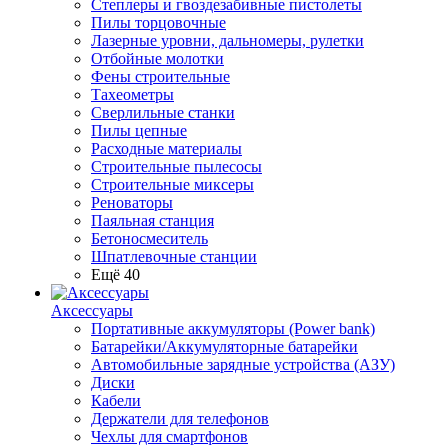
Степлеры и гвоздезабивные пистолеты
Пилы торцовочные
Лазерные уровни, дальномеры, рулетки
Отбойные молотки
Фены строительные
Тахеометры
Сверлильные станки
Пилы цепные
Расходные материалы
Строительные пылесосы
Строительные миксеры
Реноваторы
Паяльная станция
Бетоносмеситель
Шпатлевочные станции
Ещё 40
Аксессуары
Портативные аккумуляторы (Power bank)
Батарейки/Аккумуляторные батарейки
Автомобильные зарядные устройства (АЗУ)
Диски
Кабели
Держатели для телефонов
Чехлы для смартфонов