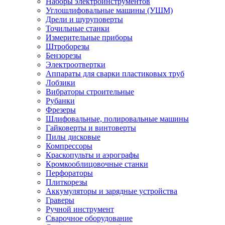
Наборы электроинструментов
Углошлифовальные машины (УШМ)
Дрели и шуруповерты
Точильные станки
Измерительные приборы
Штроборезы
Бензорезы
Электроотвертки
Аппараты для сварки пластиковых труб
Лобзики
Вибраторы строительные
Рубанки
Фрезеры
Шлифовальные, полировальные машины
Гайковерты и винтоверты
Пилы дисковые
Компрессоры
Краскопульты и аэрографы
Кромкооблицовочные станки
Перфораторы
Плиткорезы
Аккумуляторы и зарядные устройства
Граверы
Ручной инструмент
Сварочное оборудование