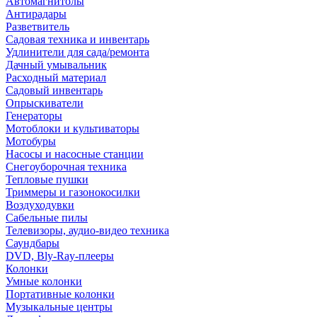
Автомагнитолы
Антирадары
Разветвитель
Садовая техника и инвентарь
Удлинители для сада/ремонта
Дачный умывальник
Расходный материал
Садовый инвентарь
Опрыскиватели
Генераторы
Мотоблоки и культиваторы
Мотобуры
Насосы и насосные станции
Снегоуборочная техника
Тепловые пушки
Триммеры и газонокосилки
Воздуходувки
Сабельные пилы
Телевизоры, аудио-видео техника
Саундбары
DVD, Bly-Ray-плееры
Колонки
Умные колонки
Портативные колонки
Музыкальные центры