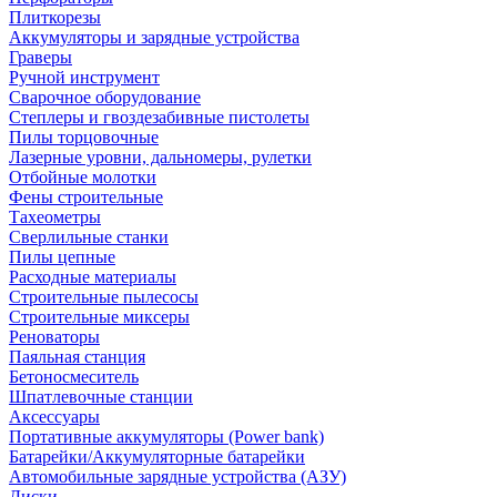
Плиткорезы
Аккумуляторы и зарядные устройства
Граверы
Ручной инструмент
Сварочное оборудование
Степлеры и гвоздезабивные пистолеты
Пилы торцовочные
Лазерные уровни, дальномеры, рулетки
Отбойные молотки
Фены строительные
Тахеометры
Сверлильные станки
Пилы цепные
Расходные материалы
Строительные пылесосы
Строительные миксеры
Реноваторы
Паяльная станция
Бетоносмеситель
Шпатлевочные станции
Аксессуары
Портативные аккумуляторы (Power bank)
Батарейки/Аккумуляторные батарейки
Автомобильные зарядные устройства (АЗУ)
Диски