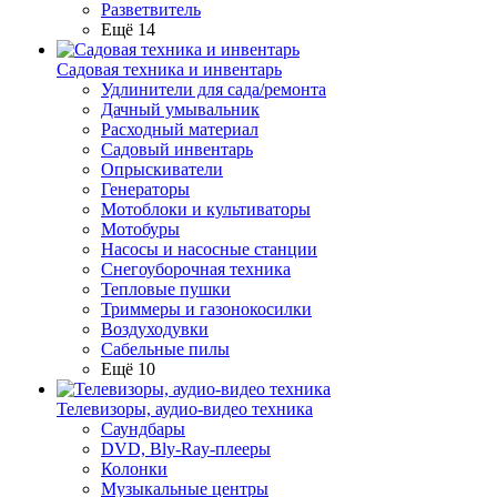
Разветвитель
Ещё 14
Садовая техника и инвентарь
Удлинители для сада/ремонта
Дачный умывальник
Расходный материал
Садовый инвентарь
Опрыскиватели
Генераторы
Мотоблоки и культиваторы
Мотобуры
Насосы и насосные станции
Снегоуборочная техника
Тепловые пушки
Триммеры и газонокосилки
Воздуходувки
Сабельные пилы
Ещё 10
Телевизоры, аудио-видео техника
Саундбары
DVD, Bly-Ray-плееры
Колонки
Музыкальные центры