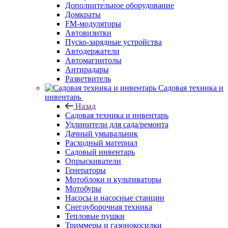
Дополнительное оборудование
Домкраты
FM-модуляторы
Автовизитки
Пуско-зарядные устройства
Автодержатели
Автомагнитолы
Антирадары
Разветвитель
Садовая техника и
инвентарь
Назад
Садовая техника и инвентарь
Удлинители для сада/ремонта
Дачный умывальник
Расходный материал
Садовый инвентарь
Опрыскиватели
Генераторы
Мотоблоки и культиваторы
Мотобуры
Насосы и насосные станции
Снегоуборочная техника
Тепловые пушки
Триммеры и газонокосилки