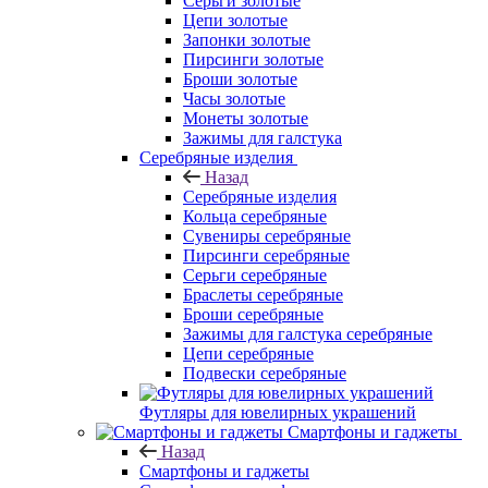
Серьги золотые
Цепи золотые
Запонки золотые
Пирсинги золотые
Броши золотые
Часы золотые
Монеты золотые
Зажимы для галстука
Серебряные изделия
Назад
Серебряные изделия
Кольца серебряные
Сувениры серебряные
Пирсинги серебряные
Серьги серебряные
Браслеты серебряные
Броши серебряные
Зажимы для галстука серебряные
Цепи серебряные
Подвески серебряные
Футляры для ювелирных украшений
Смартфоны и гаджеты
Назад
Смартфоны и гаджеты