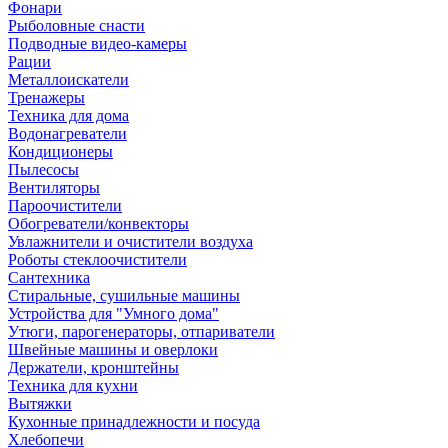
Фонари
Рыболовные снасти
Подводные видео-камеры
Рации
Металлоискатели
Тренажеры
Техника для дома
Водонагреватели
Кондиционеры
Пылесосы
Вентиляторы
Пароочистители
Обогреватели/конвекторы
Увлажнители и очистители воздуха
Роботы стеклоочистители
Сантехника
Стиральные, сушильные машины
Устройства для "Умного дома"
Утюги, парогенераторы, отпариватели
Швейные машины и оверлоки
Держатели, кронштейны
Техника для кухни
Вытяжки
Кухонные принадлежности и посуда
Хлебопечи