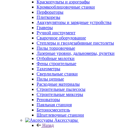
Краскопульты и аэрографы
Кромкооблицовочные станки
Перфораторы
Плиткорезы
Аккумуляторы и зарядные устройства
Граверы
Ручной инструмент
Сварочное оборудование
Степлеры и гвоздезабивные пистолеты
Пилы торцовочные
Лазерные уровни, дальномеры, рулетки
Отбойные молотки
Фены строительные
Тахеометры
Сверлильные станки
Пилы цепные
Расходные материалы
Строительные пылесосы
Строительные миксеры
Реноваторы
Паяльная станция
Бетоносмеситель
Шпатлевочные станции
Аксессуары
Назад