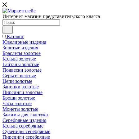
Интернет-магазин представительского класса
Каталог
Ювелирные изделия
Золотые изделия
Браслеты золотые
Кольца золотые
Гайтаны золотые
Подвески золотые
Серьги золотые
Цепи золотые
Запонки золотые
Пирсинги золотые
Броши золотые
Часы золотые
Монеты золотые
Зажимы для галстука
Серебряные изделия
Кольца серебряные
Сувениры серебряные
Пирсинги серебряные