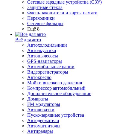
Сетевые зарядные устройства (СЗУ)
Защитные стекла
Флеш-накопители и карты памяти
Переходники
Сетевые фильтры
Ещё 8
Всё для авто
Автохолодильники
Автоакустика
Автопылесосы
GPS-навигаторы
Автомобильные рации
Видеорегистраторы
Автокресло
Мойки высокого давления
Компрессор автомобильный
Дополнительное оборудование
Домкраты
FM-модуляторы
Автовизитки
Пуско-зарядные устройства
Автодержатели
Автомагнитолы
Антирадары