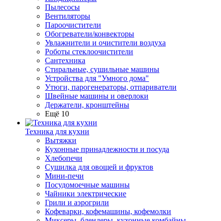
Пылесосы
Вентиляторы
Пароочистители
Обогреватели/конвекторы
Увлажнители и очистители воздуха
Роботы стеклоочистители
Сантехника
Стиральные, сушильные машины
Устройства для "Умного дома"
Утюги, парогенераторы, отпариватели
Швейные машины и оверлоки
Держатели, кронштейны
Ещё 10
Техника для кухни
Вытяжки
Кухонные принадлежности и посуда
Хлебопечи
Сушилка для овощей и фруктов
Мини-печи
Посудомоечные машины
Чайники электрические
Грили и аэрогрили
Кофеварки, кофемашины, кофемолки
Миксеры, блендеры, кухонные комбайны