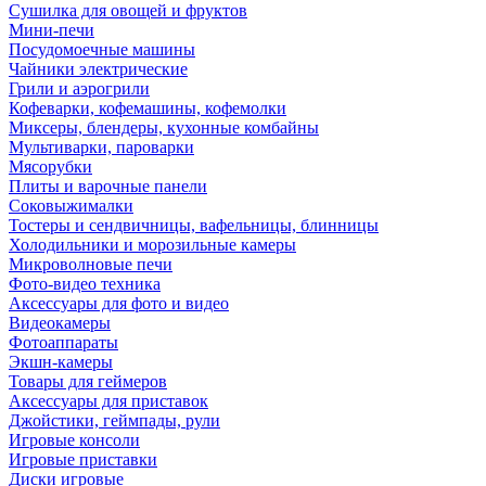
Сушилка для овощей и фруктов
Мини-печи
Посудомоечные машины
Чайники электрические
Грили и аэрогрили
Кофеварки, кофемашины, кофемолки
Миксеры, блендеры, кухонные комбайны
Мультиварки, пароварки
Мясорубки
Плиты и варочные панели
Соковыжималки
Тостеры и сендвичницы, вафельницы, блинницы
Холодильники и морозильные камеры
Микроволновые печи
Фото-видео техника
Аксессуары для фото и видео
Видеокамеры
Фотоаппараты
Экшн-камеры
Товары для геймеров
Аксессуары для приставок
Джойстики, геймпады, рули
Игровые консоли
Игровые приставки
Диски игровые