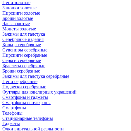
Цепи золотые
Запонки золотые
Пирсинги золотые
Броши золотые
Часы золотые
Монеты золотые
Зажимы для галстука
Серебряные изделия
Кольца серебряные
Сувениры серебряные
Пирсинги серебряные
Серьги серебряные
Браслеты серебряные
Броши серебряные
Зажимы для галстука серебряные
Цепи серебряные
Подвески серебряные
Футляры для ювелирных украшений
Смартфоны и гаджеты
Смартфоны и телефоны
Смартфоны
Телефоны
Стационарные телефоны
Гаджеты
Очки виртуальной реальности