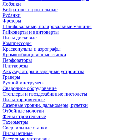
Лобзики
Вибраторы строительные
Рубанки
Фрезеры
Шлифовальные, полировальные машины
Гайковерты и винтоверты
Пилы дисковые
Компрессоры
Краскопульты и аэрографы
Кромкооблицовочные станки
Перфораторы
Плиткорезы
Аккумуляторы и зарядные устройства
Граверы
Ручной инструмент
Сварочное оборудование
Степлеры и гвоздезабивные пистолеты
Пилы торцовочные
Лазерные уровни, дальномеры, рулетки
Отбойные молотки
Фены строительные
Тахеометры
Сверлильные станки
Пилы цепные
Расходные материалы