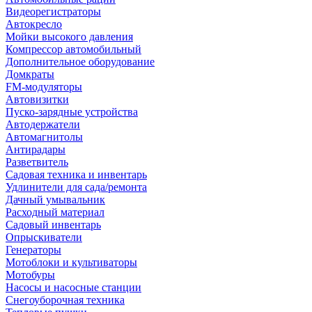
Видеорегистраторы
Автокресло
Мойки высокого давления
Компрессор автомобильный
Дополнительное оборудование
Домкраты
FM-модуляторы
Автовизитки
Пуско-зарядные устройства
Автодержатели
Автомагнитолы
Антирадары
Разветвитель
Садовая техника и инвентарь
Удлинители для сада/ремонта
Дачный умывальник
Расходный материал
Садовый инвентарь
Опрыскиватели
Генераторы
Мотоблоки и культиваторы
Мотобуры
Насосы и насосные станции
Снегоуборочная техника