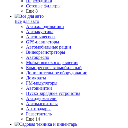
Переходники
Сетевые фильтры
Ещё 8
Всё для авто
Автохолодильники
Автоакустика
Автопылесосы
GPS-навигаторы
Автомобильные рации
Видеорегистраторы
Автокресло
Мойки высокого давления
Компрессор автомобильный
Дополнительное оборудование
Домкраты
FM-модуляторы
Автовизитки
Пуско-зарядные устройства
Автодержатели
Автомагнитолы
Антирадары
Разветвитель
Ещё 14