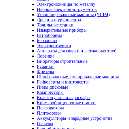
Электроножницы по металлу
Наборы электроинструментов
Углошлифовальные машины (УШМ)
Дрели и шуруповерты
Точильные станки
Измерительные приборы
Штроборезы
Бензорезы
Электроотвертки
Аппараты для сварки пластиковых труб
Лобзики
Вибраторы строительные
Рубанки
Фрезеры
Шлифовальные, полировальные машины
Гайковерты и винтоверты
Пилы дисковые
Компрессоры
Краскопульты и аэрографы
Кромкооблицовочные станки
Перфораторы
Плиткорезы
Аккумуляторы и зарядные устройства
Граверы
Ручной инструмент