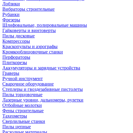
Лобзики
Вибраторы строительные
Рубанки
Фрезеры
Шлифовальные, полировальные машины
Гайковерты и винтоверты
Пилы дисковые
Компрессоры
Краскопульты и аэрографы
Кромкооблицовочные станки
Перфораторы
Плиткорезы
Аккумуляторы и зарядные устройства
Граверы
Ручной инструмент
Сварочное оборудование
Степлеры и гвоздезабивные пистолеты
Пилы торцовочные
Лазерные уровни, дальномеры, рулетки
Отбойные молотки
Фены строительные
Тахеометры
Сверлильные станки
Пилы цепные
Расходные материалы