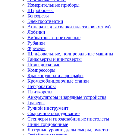
Измерительные приборы
Штроборезы
Бензорезы
Электроотвертки
Аппараты для сварки пластиковых труб
Лобзики
Вибраторы строительные
Рубанки
Фрезеры
Шлифовальные, полировальные машины
Гайковерты и винтоверты
Пилы дисковые
Компрессоры
Краскопульты и аэрографы
Кромкооблицовочные станки
Перфораторы
Плиткорезы
Аккумуляторы и зарядные устройства
Граверы
Ручной инструмент
Сварочное оборудование
Степлеры и гвоздезабивные пистолеты
Пилы торцовочные
Лазерные уровни, дальномеры, рулетки