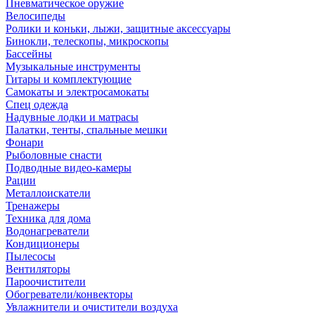
Пневматическое оружие
Велосипеды
Ролики и коньки, лыжи, защитные аксессуары
Бинокли, телескопы, микроскопы
Бассейны
Музыкальные инструменты
Гитары и комплектующие
Самокаты и электросамокаты
Спец одежда
Надувные лодки и матрасы
Палатки, тенты, спальные мешки
Фонари
Рыболовные снасти
Подводные видео-камеры
Рации
Металлоискатели
Тренажеры
Техника для дома
Водонагреватели
Кондиционеры
Пылесосы
Вентиляторы
Пароочистители
Обогреватели/конвекторы
Увлажнители и очистители воздуха