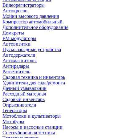
Видеорегистраторы
Автокресло
Мойки высокого давления
Компрессор автомобильный
Дополнительное оборудование
Домкраты
FM-модуляторы
Автовизитки
Пуско-зарядные устройства
Автодержатели
Автомагнитолы
Антирадары
Разветвитель
Садовая техника и инвентарь
Удлинители для сада/ремонта
Дачный умывальник
Расходный материал
Садовый инвентарь
Опрыскиватели
Генераторы
Мотоблоки и культиваторы
Мотобуры
Насосы и насосные станции
Снегоуборочная техника