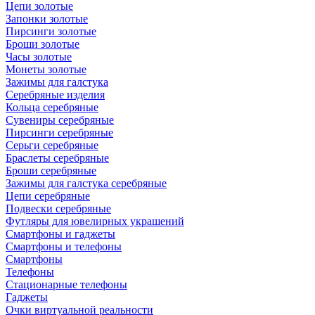
Цепи золотые
Запонки золотые
Пирсинги золотые
Броши золотые
Часы золотые
Монеты золотые
Зажимы для галстука
Серебряные изделия
Кольца серебряные
Сувениры серебряные
Пирсинги серебряные
Серьги серебряные
Браслеты серебряные
Броши серебряные
Зажимы для галстука серебряные
Цепи серебряные
Подвески серебряные
Футляры для ювелирных украшений
Смартфоны и гаджеты
Смартфоны и телефоны
Смартфоны
Телефоны
Стационарные телефоны
Гаджеты
Очки виртуальной реальности