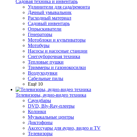
Садовая техника и инвентарь
Удлинители для сада/ремонта
Дачный умывальник
Расходный материал
Садовый инвентарь
Опрыскиватели
Генераторы
Мотоблоки и культиваторы
Мотобуры
Насосы и насосные станции
Снегоуборочная техника
Тепловые пушки
Триммеры и газонокосилки
Воздуходувки
Сабельные пилы
Ещё 10
Телевизоры, аудио-видео техника
Саундбары
DVD, Bly-Ray-плееры
Колонки
Музыкальные центры
Диктофоны
Аксессуары для аудио, видео и TV
Телевизоры