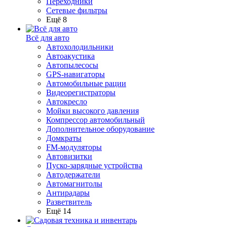
Переходники
Сетевые фильтры
Ещё 8
Всё для авто
Автохолодильники
Автоакустика
Автопылесосы
GPS-навигаторы
Автомобильные рации
Видеорегистраторы
Автокресло
Мойки высокого давления
Компрессор автомобильный
Дополнительное оборудование
Домкраты
FM-модуляторы
Автовизитки
Пуско-зарядные устройства
Автодержатели
Автомагнитолы
Антирадары
Разветвитель
Ещё 14