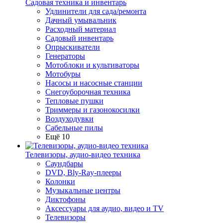
Садовая техника и инвентарь
Удлинители для сада/ремонта
Дачный умывальник
Расходный материал
Садовый инвентарь
Опрыскиватели
Генераторы
Мотоблоки и культиваторы
Мотобуры
Насосы и насосные станции
Снегоуборочная техника
Тепловые пушки
Триммеры и газонокосилки
Воздуходувки
Сабельные пилы
Ещё 10
Телевизоры, аудио-видео техника
Саундбары
DVD, Bly-Ray-плееры
Колонки
Музыкальные центры
Диктофоны
Аксессуары для аудио, видео и TV
Телевизоры