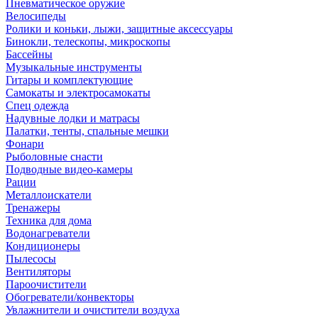
Пневматическое оружие
Велосипеды
Ролики и коньки, лыжи, защитные аксессуары
Бинокли, телескопы, микроскопы
Бассейны
Музыкальные инструменты
Гитары и комплектующие
Самокаты и электросамокаты
Спец одежда
Надувные лодки и матрасы
Палатки, тенты, спальные мешки
Фонари
Рыболовные снасти
Подводные видео-камеры
Рации
Металлоискатели
Тренажеры
Техника для дома
Водонагреватели
Кондиционеры
Пылесосы
Вентиляторы
Пароочистители
Обогреватели/конвекторы
Увлажнители и очистители воздуха