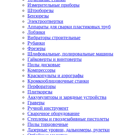
Измерительные приборы
Штроборезы
Бензорезы
Электроотвертки
Аппараты для сварки пластиковых труб
Лобзики
Вибраторы строительные
Рубанки
Фрезеры
Шлифовальные, полировальные машины
Гайковерты и винтоверты
Пилы дисковые
Компрессоры
Краскопульты и аэрографы
Кромкооблицовочные станки
Перфораторы
Плиткорезы
Аккумуляторы и зарядные устройства
Граверы
Ручной инструмент
Сварочное оборудование
Степлеры и гвоздезабивные пистолеты
Пилы торцовочные
Лазерные уровни, дальномеры, рулетки