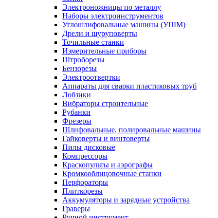
Электроножницы по металлу
Наборы электроинструментов
Углошлифовальные машины (УШМ)
Дрели и шуруповерты
Точильные станки
Измерительные приборы
Штроборезы
Бензорезы
Электроотвертки
Аппараты для сварки пластиковых труб
Лобзики
Вибраторы строительные
Рубанки
Фрезеры
Шлифовальные, полировальные машины
Гайковерты и винтоверты
Пилы дисковые
Компрессоры
Краскопульты и аэрографы
Кромкооблицовочные станки
Перфораторы
Плиткорезы
Аккумуляторы и зарядные устройства
Граверы
Ручной инструмент