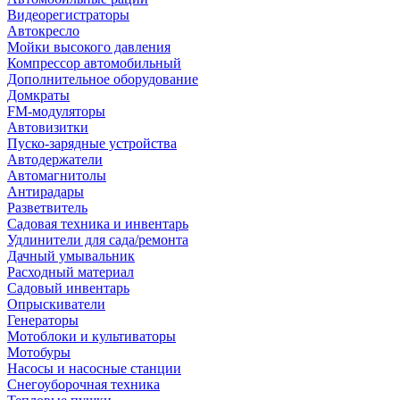
Видеорегистраторы
Автокресло
Мойки высокого давления
Компрессор автомобильный
Дополнительное оборудование
Домкраты
FM-модуляторы
Автовизитки
Пуско-зарядные устройства
Автодержатели
Автомагнитолы
Антирадары
Разветвитель
Садовая техника и инвентарь
Удлинители для сада/ремонта
Дачный умывальник
Расходный материал
Садовый инвентарь
Опрыскиватели
Генераторы
Мотоблоки и культиваторы
Мотобуры
Насосы и насосные станции
Снегоуборочная техника