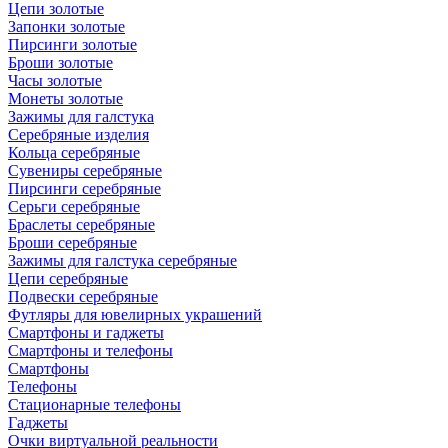
Цепи золотые
Запонки золотые
Пирсинги золотые
Броши золотые
Часы золотые
Монеты золотые
Зажимы для галстука
Серебряные изделия
Кольца серебряные
Сувениры серебряные
Пирсинги серебряные
Серьги серебряные
Браслеты серебряные
Броши серебряные
Зажимы для галстука серебряные
Цепи серебряные
Подвески серебряные
Футляры для ювелирных украшений
Смартфоны и гаджеты
Смартфоны и телефоны
Смартфоны
Телефоны
Стационарные телефоны
Гаджеты
Очки виртуальной реальности