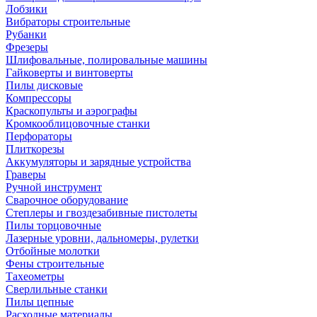
Лобзики
Вибраторы строительные
Рубанки
Фрезеры
Шлифовальные, полировальные машины
Гайковерты и винтоверты
Пилы дисковые
Компрессоры
Краскопульты и аэрографы
Кромкооблицовочные станки
Перфораторы
Плиткорезы
Аккумуляторы и зарядные устройства
Граверы
Ручной инструмент
Сварочное оборудование
Степлеры и гвоздезабивные пистолеты
Пилы торцовочные
Лазерные уровни, дальномеры, рулетки
Отбойные молотки
Фены строительные
Тахеометры
Сверлильные станки
Пилы цепные
Расходные материалы