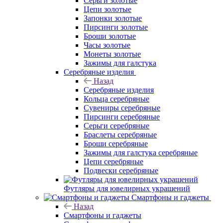
Серьги золотые
Цепи золотые
Запонки золотые
Пирсинги золотые
Броши золотые
Часы золотые
Монеты золотые
Зажимы для галстука
Серебряные изделия
Назад
Серебряные изделия
Кольца серебряные
Сувениры серебряные
Пирсинги серебряные
Серьги серебряные
Браслеты серебряные
Броши серебряные
Зажимы для галстука серебряные
Цепи серебряные
Подвески серебряные
Футляры для ювелирных украшений
Смартфоны и гаджеты
Назад
Смартфоны и гаджеты