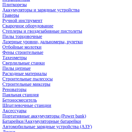
Плиткорезы
Аккумуляторы и зарядные устройства
Граверы
Ручной инструмент
Сварочное оборудование
Степлеры и гвоздезабивные пистолеты
Пилы торцовочные
Лазерные уровни, дальномеры, рулетки
Отбойные молотки
Фены строительные
Тахеометры
Сверлильные станки
Пилы цепные
Расходные материалы
Строительные пылесосы
Строительные миксеры
Реноваторы
Паяльная станция
Бетоносмеситель
Шпатлевочные станции
Аксессуары
Портативные аккумуляторы (Power bank)
Батарейки/Аккумуляторные батарейки
Автомобильные зарядные устройства (АЗУ)
Диски