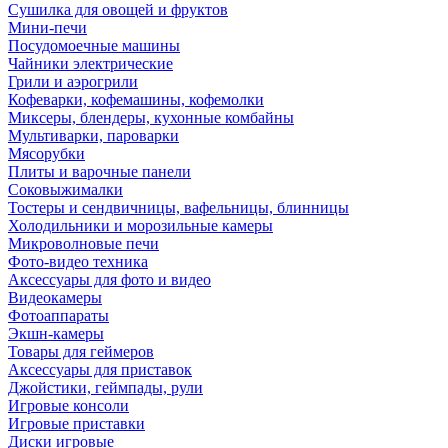
Сушилка для овощей и фруктов
Мини-печи
Посудомоечные машины
Чайники электрические
Грили и аэрогрили
Кофеварки, кофемашины, кофемолки
Миксеры, блендеры, кухонные комбайны
Мультиварки, пароварки
Мясорубки
Плиты и варочные панели
Соковыжималки
Тостеры и сендвичницы, вафельницы, блинницы
Холодильники и морозильные камеры
Микроволновые печи
Фото-видео техника
Аксессуары для фото и видео
Видеокамеры
Фотоаппараты
Экшн-камеры
Товары для геймеров
Аксессуары для приставок
Джойстики, геймпады, рули
Игровые консоли
Игровые приставки
Диски игровые