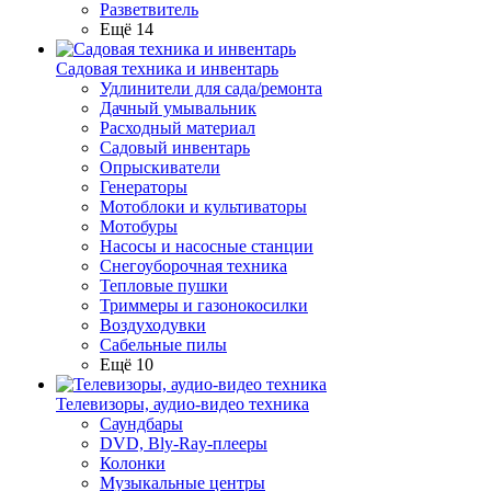
Разветвитель
Ещё 14
Садовая техника и инвентарь
Удлинители для сада/ремонта
Дачный умывальник
Расходный материал
Садовый инвентарь
Опрыскиватели
Генераторы
Мотоблоки и культиваторы
Мотобуры
Насосы и насосные станции
Снегоуборочная техника
Тепловые пушки
Триммеры и газонокосилки
Воздуходувки
Сабельные пилы
Ещё 10
Телевизоры, аудио-видео техника
Саундбары
DVD, Bly-Ray-плееры
Колонки
Музыкальные центры