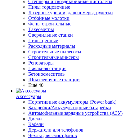
Степлеры и гвоздезабивные пистолеты
Пилы торцовочные
Лазерные уровни, дальномеры, рулетки
Отбойные молотки
Фены строительные
Тахеометры
Сверлильные станки
Пилы цепные
Расходные материалы
Строительные пылесосы
Строительные миксеры
Реноваторы
Паяльная станция
Бетоносмеситель
Шпатлевочные станции
Ещё 40
Аксессуары
Портативные аккумуляторы (Power bank)
Батарейки/Аккумуляторные батарейки
Автомобильные зарядные устройства (АЗУ)
Диски
Кабели
Держатели для телефонов
Чехлы для смартфонов