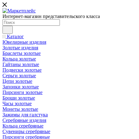
Интернет-магазин представительского класса
Каталог
Ювелирные изделия
Золотые изделия
Браслеты золотые
Кольца золотые
Гайтаны золотые
Подвески золотые
Серьги золотые
Цепи золотые
Запонки золотые
Пирсинги золотые
Броши золотые
Часы золотые
Монеты золотые
Зажимы для галстука
Серебряные изделия
Кольца серебряные
Сувениры серебряные
Пирсинги серебряные