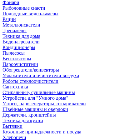
Фонари
Рыболовные снасти
Подводные видео-камеры
Рации
Металлоискатели
Тренажеры
Техника для дома
Водонагреватели
Кондиционеры
Пылесосы
Вентиляторы
Пароочистители
Обогреватели/конвекторы
Увлажнители и очистители воздуха
Роботы стеклоочистители
Сантехника
Стиральные, сушильные машины
Устройства для "Умного дома"
Утюги, парогенераторы, отпариватели
Швейные машины и оверлоки
Держатели, кронштейны
Техника для кухни
Вытяжки
Кухонные принадлежности и посуда
Хлебопечи