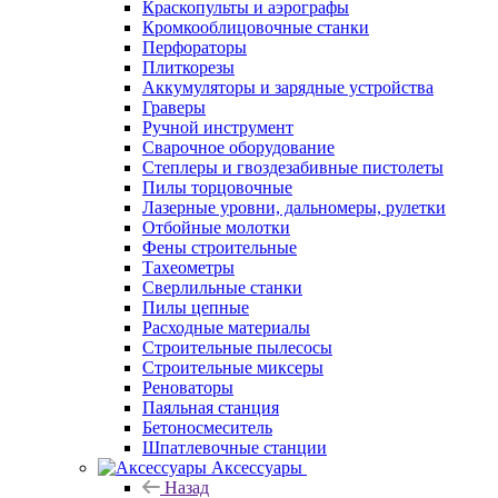
Краскопульты и аэрографы
Кромкооблицовочные станки
Перфораторы
Плиткорезы
Аккумуляторы и зарядные устройства
Граверы
Ручной инструмент
Сварочное оборудование
Степлеры и гвоздезабивные пистолеты
Пилы торцовочные
Лазерные уровни, дальномеры, рулетки
Отбойные молотки
Фены строительные
Тахеометры
Сверлильные станки
Пилы цепные
Расходные материалы
Строительные пылесосы
Строительные миксеры
Реноваторы
Паяльная станция
Бетоносмеситель
Шпатлевочные станции
Аксессуары
Назад