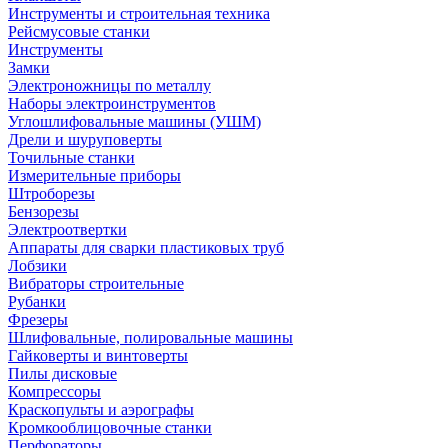
Инструменты и строительная техника
Рейсмусовые станки
Инструменты
Замки
Электроножницы по металлу
Наборы электроинструментов
Углошлифовальные машины (УШМ)
Дрели и шуруповерты
Точильные станки
Измерительные приборы
Штроборезы
Бензорезы
Электроотвертки
Аппараты для сварки пластиковых труб
Лобзики
Вибраторы строительные
Рубанки
Фрезеры
Шлифовальные, полировальные машины
Гайковерты и винтоверты
Пилы дисковые
Компрессоры
Краскопульты и аэрографы
Кромкооблицовочные станки
Перфораторы