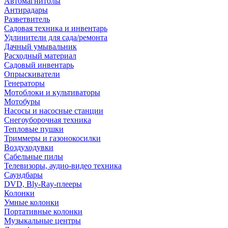
Автомагнитолы
Антирадары
Разветвитель
Садовая техника и инвентарь
Удлинители для сада/ремонта
Дачный умывальник
Расходный материал
Садовый инвентарь
Опрыскиватели
Генераторы
Мотоблоки и культиваторы
Мотобуры
Насосы и насосные станции
Снегоуборочная техника
Тепловые пушки
Триммеры и газонокосилки
Воздуходувки
Сабельные пилы
Телевизоры, аудио-видео техника
Саундбары
DVD, Bly-Ray-плееры
Колонки
Умные колонки
Портативные колонки
Музыкальные центры