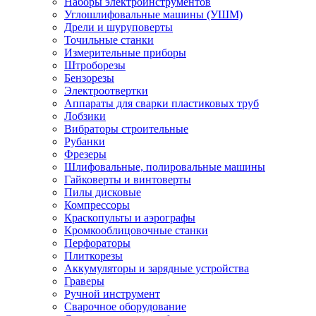
Наборы электроинструментов
Углошлифовальные машины (УШМ)
Дрели и шуруповерты
Точильные станки
Измерительные приборы
Штроборезы
Бензорезы
Электроотвертки
Аппараты для сварки пластиковых труб
Лобзики
Вибраторы строительные
Рубанки
Фрезеры
Шлифовальные, полировальные машины
Гайковерты и винтоверты
Пилы дисковые
Компрессоры
Краскопульты и аэрографы
Кромкооблицовочные станки
Перфораторы
Плиткорезы
Аккумуляторы и зарядные устройства
Граверы
Ручной инструмент
Сварочное оборудование