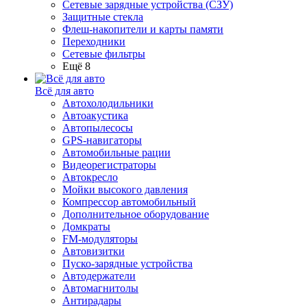
Сетевые зарядные устройства (СЗУ)
Защитные стекла
Флеш-накопители и карты памяти
Переходники
Сетевые фильтры
Ещё 8
Всё для авто
Автохолодильники
Автоакустика
Автопылесосы
GPS-навигаторы
Автомобильные рации
Видеорегистраторы
Автокресло
Мойки высокого давления
Компрессор автомобильный
Дополнительное оборудование
Домкраты
FM-модуляторы
Автовизитки
Пуско-зарядные устройства
Автодержатели
Автомагнитолы
Антирадары