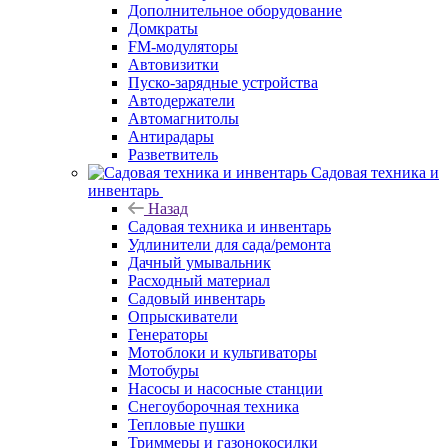
Дополнительное оборудование
Домкраты
FM-модуляторы
Автовизитки
Пуско-зарядные устройства
Автодержатели
Автомагнитолы
Антирадары
Разветвитель
Садовая техника и
инвентарь
Назад
Садовая техника и инвентарь
Удлинители для сада/ремонта
Дачный умывальник
Расходный материал
Садовый инвентарь
Опрыскиватели
Генераторы
Мотоблоки и культиваторы
Мотобуры
Насосы и насосные станции
Снегоуборочная техника
Тепловые пушки
Триммеры и газонокосилки