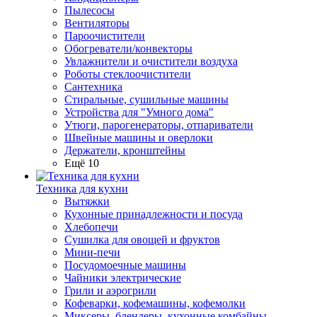
Пылесосы
Вентиляторы
Пароочистители
Обогреватели/конвекторы
Увлажнители и очистители воздуха
Роботы стеклоочистители
Сантехника
Стиральные, сушильные машины
Устройства для "Умного дома"
Утюги, парогенераторы, отпариватели
Швейные машины и оверлоки
Держатели, кронштейны
Ещё 10
Техника для кухни
Вытяжки
Кухонные принадлежности и посуда
Хлебопечи
Сушилка для овощей и фруктов
Мини-печи
Посудомоечные машины
Чайники электрические
Грили и аэрогрили
Кофеварки, кофемашины, кофемолки
Миксеры, блендеры, кухонные комбайны