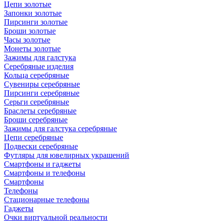
Цепи золотые
Запонки золотые
Пирсинги золотые
Броши золотые
Часы золотые
Монеты золотые
Зажимы для галстука
Серебряные изделия
Кольца серебряные
Сувениры серебряные
Пирсинги серебряные
Серьги серебряные
Браслеты серебряные
Броши серебряные
Зажимы для галстука серебряные
Цепи серебряные
Подвески серебряные
Футляры для ювелирных украшений
Смартфоны и гаджеты
Смартфоны и телефоны
Смартфоны
Телефоны
Стационарные телефоны
Гаджеты
Очки виртуальной реальности