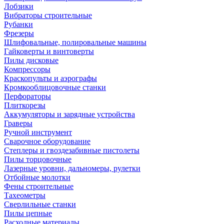
Лобзики
Вибраторы строительные
Рубанки
Фрезеры
Шлифовальные, полировальные машины
Гайковерты и винтоверты
Пилы дисковые
Компрессоры
Краскопульты и аэрографы
Кромкооблицовочные станки
Перфораторы
Плиткорезы
Аккумуляторы и зарядные устройства
Граверы
Ручной инструмент
Сварочное оборудование
Степлеры и гвоздезабивные пистолеты
Пилы торцовочные
Лазерные уровни, дальномеры, рулетки
Отбойные молотки
Фены строительные
Тахеометры
Сверлильные станки
Пилы цепные
Расходные материалы