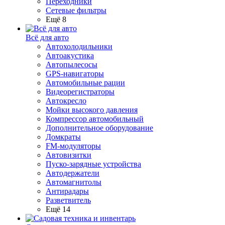
Переходники
Сетевые фильтры
Ещё 8
Всё для авто
Автохолодильники
Автоакустика
Автопылесосы
GPS-навигаторы
Автомобильные рации
Видеорегистраторы
Автокресло
Мойки высокого давления
Компрессор автомобильный
Дополнительное оборудование
Домкраты
FM-модуляторы
Автовизитки
Пуско-зарядные устройства
Автодержатели
Автомагнитолы
Антирадары
Разветвитель
Ещё 14