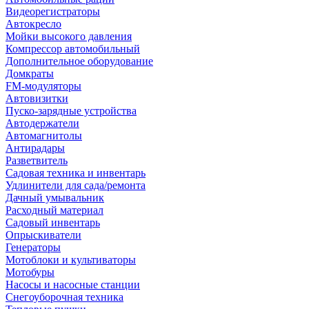
Видеорегистраторы
Автокресло
Мойки высокого давления
Компрессор автомобильный
Дополнительное оборудование
Домкраты
FM-модуляторы
Автовизитки
Пуско-зарядные устройства
Автодержатели
Автомагнитолы
Антирадары
Разветвитель
Садовая техника и инвентарь
Удлинители для сада/ремонта
Дачный умывальник
Расходный материал
Садовый инвентарь
Опрыскиватели
Генераторы
Мотоблоки и культиваторы
Мотобуры
Насосы и насосные станции
Снегоуборочная техника