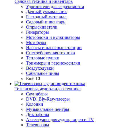
Садовая техника и инвентарь
Удлинители для сада/ремонта
Дачный умывальник
Расходный материал
Садовый инвентарь
Опрыскиватели
Генераторы
Мотоблоки и культиваторы
Мотобуры
Насосы и насосные станции
Снегоуборочная техника
Тепловые пушки
Триммеры и газонокосилки
Воздуходувки
Сабельные пилы
Ещё 10
Телевизоры, аудио-видео техника
Саундбары
DVD, Bly-Ray-плееры
Колонки
Музыкальные центры
Диктофоны
Аксессуары для аудио, видео и TV
Телевизоры