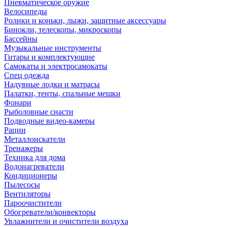
Пневматическое оружие
Велосипеды
Ролики и коньки, лыжи, защитные аксессуары
Бинокли, телескопы, микроскопы
Бассейны
Музыкальные инструменты
Гитары и комплектующие
Самокаты и электросамокаты
Спец одежда
Надувные лодки и матрасы
Палатки, тенты, спальные мешки
Фонари
Рыболовные снасти
Подводные видео-камеры
Рации
Металлоискатели
Тренажеры
Техника для дома
Водонагреватели
Кондиционеры
Пылесосы
Вентиляторы
Пароочистители
Обогреватели/конвекторы
Увлажнители и очистители воздуха