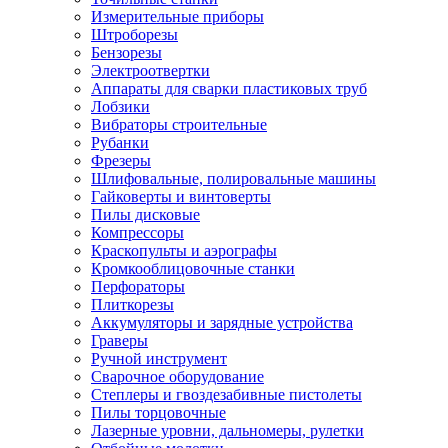
Измерительные приборы
Штроборезы
Бензорезы
Электроотвертки
Аппараты для сварки пластиковых труб
Лобзики
Вибраторы строительные
Рубанки
Фрезеры
Шлифовальные, полировальные машины
Гайковерты и винтоверты
Пилы дисковые
Компрессоры
Краскопульты и аэрографы
Кромкооблицовочные станки
Перфораторы
Плиткорезы
Аккумуляторы и зарядные устройства
Граверы
Ручной инструмент
Сварочное оборудование
Степлеры и гвоздезабивные пистолеты
Пилы торцовочные
Лазерные уровни, дальномеры, рулетки