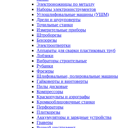
Электроножницы по металлу
Наборы электроинструментов
Углошлифовальные машины (УШМ)
Дрели и шуруповерты
Точильные станки
Измерительные приборы
Штроборезы
Бензорезы
Электроотвертки
Аппараты для сварки пластиковых труб
Лобзики
Вибраторы строительные
Рубанки
Фрезеры
Шлифовальные, полировальные машины
Гайковерты и винтоверты
Пилы дисковые
Компрессоры
Краскопульты и аэрографы
Кромкооблицовочные станки
Перфораторы
Плиткорезы
Аккумуляторы и зарядные устройства
Граверы
Ручной инструмент