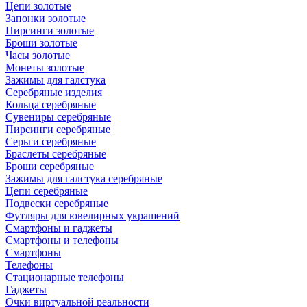
Цепи золотые
Запонки золотые
Пирсинги золотые
Броши золотые
Часы золотые
Монеты золотые
Зажимы для галстука
Серебряные изделия
Кольца серебряные
Сувениры серебряные
Пирсинги серебряные
Серьги серебряные
Браслеты серебряные
Броши серебряные
Зажимы для галстука серебряные
Цепи серебряные
Подвески серебряные
Футляры для ювелирных украшений
Смартфоны и гаджеты
Смартфоны и телефоны
Смартфоны
Телефоны
Стационарные телефоны
Гаджеты
Очки виртуальной реальности