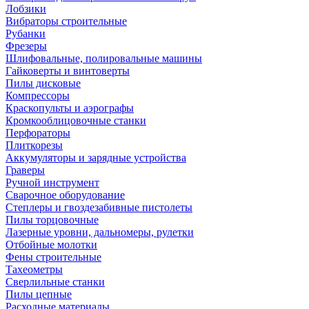
Лобзики
Вибраторы строительные
Рубанки
Фрезеры
Шлифовальные, полировальные машины
Гайковерты и винтоверты
Пилы дисковые
Компрессоры
Краскопульты и аэрографы
Кромкооблицовочные станки
Перфораторы
Плиткорезы
Аккумуляторы и зарядные устройства
Граверы
Ручной инструмент
Сварочное оборудование
Степлеры и гвоздезабивные пистолеты
Пилы торцовочные
Лазерные уровни, дальномеры, рулетки
Отбойные молотки
Фены строительные
Тахеометры
Сверлильные станки
Пилы цепные
Расходные материалы