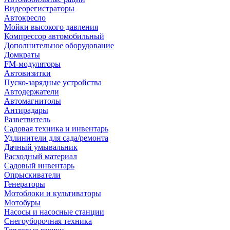
Видеорегистраторы
Автокресло
Мойки высокого давления
Компрессор автомобильный
Дополнительное оборудование
Домкраты
FM-модуляторы
Автовизитки
Пуско-зарядные устройства
Автодержатели
Автомагнитолы
Антирадары
Разветвитель
Садовая техника и инвентарь
Удлинители для сада/ремонта
Дачный умывальник
Расходный материал
Садовый инвентарь
Опрыскиватели
Генераторы
Мотоблоки и культиваторы
Мотобуры
Насосы и насосные станции
Снегоуборочная техника