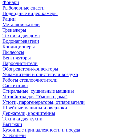
Фонари
Рыболовные снасти
Подводные видео-камеры
Рации
Металлоискатели
Тренажеры
Техника для дома
Водонагреватели
Кондиционеры
Пылесосы
Вентиляторы
Пароочистители
Обогреватели/конвекторы
Увлажнители и очистители воздуха
Роботы стеклоочистители
Сантехника
Стиральные, сушильные машины
Устройства для "Умного дома"
Утюги, парогенераторы, отпариватели
Швейные машины и оверлоки
Держатели, кронштейны
Техника для кухни
Вытяжки
Кухонные принадлежности и посуда
Хлебопечи