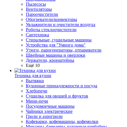
Пылесосы
Вентиляторы
Пароочистители
Обогреватели/конвекторы
Увлажнители и очистители воздуха
Роботы стеклоочистители
Сантехника
Стиральные, сушильные машины
Устройства для "Умного дома"
Утюги, парогенераторы, отпариватели
Швейные машины и оверлоки
Держатели, кронштейны
Ещё 10
Техника для кухни
Вытяжки
Кухонные принадлежности и посуда
Хлебопечи
Сушилка для овощей и фруктов
Мини-печи
Посудомоечные машины
Чайники электрические
Грили и аэрогрили
Кофеварки, кофемашины, кофемолки
Миксеры, блендеры, кухонные комбайны