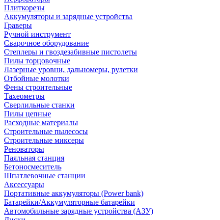
Плиткорезы
Аккумуляторы и зарядные устройства
Граверы
Ручной инструмент
Сварочное оборудование
Степлеры и гвоздезабивные пистолеты
Пилы торцовочные
Лазерные уровни, дальномеры, рулетки
Отбойные молотки
Фены строительные
Тахеометры
Сверлильные станки
Пилы цепные
Расходные материалы
Строительные пылесосы
Строительные миксеры
Реноваторы
Паяльная станция
Бетоносмеситель
Шпатлевочные станции
Аксессуары
Портативные аккумуляторы (Power bank)
Батарейки/Аккумуляторные батарейки
Автомобильные зарядные устройства (АЗУ)
Диски