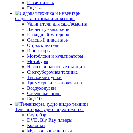
Разветвитель
Ещё 14
Садовая техника и инвентарь
Удлинители для сада/ремонта
Дачный умывальник
Расходный материал
Садовый инвентарь
Опрыскиватели
Генераторы
Мотоблоки и культиваторы
Мотобуры
Насосы и насосные станции
Снегоуборочная техника
Тепловые пушки
Триммеры и газонокосилки
Воздуходувки
Сабельные пилы
Ещё 10
Телевизоры, аудио-видео техника
Саундбары
DVD, Bly-Ray-плееры
Колонки
Музыкальные центры