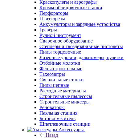
Краскопульты и аэрографы
Кромкооблицовочные станки
Перфораторы
Плиткорезы
Аккумуляторы и зарядные устройства
Граверы
Ручной инструмент
Сварочное оборудование
Степлеры и гвоздезабивные пистолеты
Пилы торцовочные
Лазерные уровни, дальномеры, рулетки
Отбойные молотки
Фены строительные
Тахеометры
Сверлильные станки
Пилы цепные
Расходные материалы
Строительные пылесосы
Строительные миксеры
Реноваторы
Паяльная станция
Бетоносмеситель
Шпатлевочные станции
Аксессуары
Назад