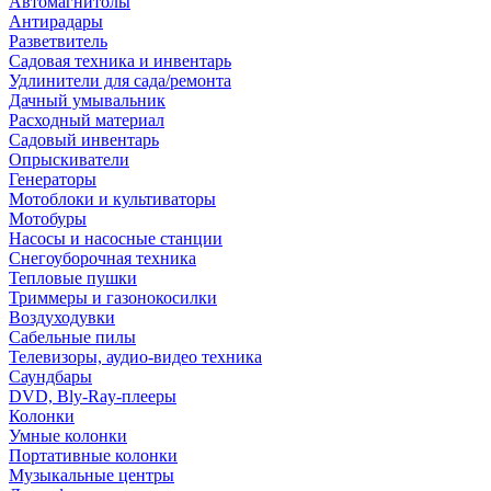
Автомагнитолы
Антирадары
Разветвитель
Садовая техника и инвентарь
Удлинители для сада/ремонта
Дачный умывальник
Расходный материал
Садовый инвентарь
Опрыскиватели
Генераторы
Мотоблоки и культиваторы
Мотобуры
Насосы и насосные станции
Снегоуборочная техника
Тепловые пушки
Триммеры и газонокосилки
Воздуходувки
Сабельные пилы
Телевизоры, аудио-видео техника
Саундбары
DVD, Bly-Ray-плееры
Колонки
Умные колонки
Портативные колонки
Музыкальные центры