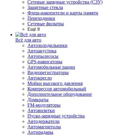
Сетевые зарядные устройства (СЗУ)
Защитные стекла
Флеш-накопители и карты памяти
Переходники
Сетевые фильтры
Ещё 8
Всё для авто
Автохолодильники
Автоакустика
Автопылесосы
GPS-навигаторы
Автомобильные рации
Видеорегистраторы
Автокресло
Мойки высокого давления
Компрессор автомобильный
Дополнительное оборудование
Домкраты
FM-модуляторы
Автовизитки
Пуско-зарядные устройства
Автодержатели
Автомагнитолы
Антирадары