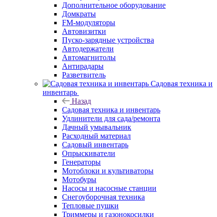
Дополнительное оборудование
Домкраты
FM-модуляторы
Автовизитки
Пуско-зарядные устройства
Автодержатели
Автомагнитолы
Антирадары
Разветвитель
Садовая техника и
инвентарь
Назад
Садовая техника и инвентарь
Удлинители для сада/ремонта
Дачный умывальник
Расходный материал
Садовый инвентарь
Опрыскиватели
Генераторы
Мотоблоки и культиваторы
Мотобуры
Насосы и насосные станции
Снегоуборочная техника
Тепловые пушки
Триммеры и газонокосилки