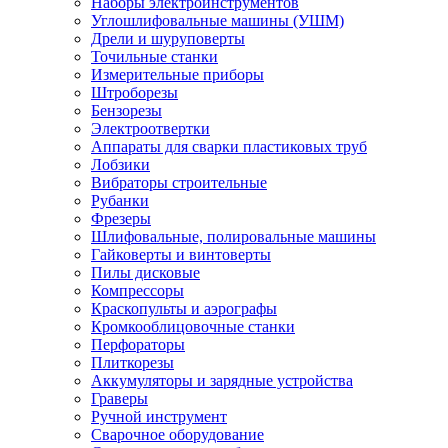
Наборы электроинструментов
Углошлифовальные машины (УШМ)
Дрели и шуруповерты
Точильные станки
Измерительные приборы
Штроборезы
Бензорезы
Электроотвертки
Аппараты для сварки пластиковых труб
Лобзики
Вибраторы строительные
Рубанки
Фрезеры
Шлифовальные, полировальные машины
Гайковерты и винтоверты
Пилы дисковые
Компрессоры
Краскопульты и аэрографы
Кромкооблицовочные станки
Перфораторы
Плиткорезы
Аккумуляторы и зарядные устройства
Граверы
Ручной инструмент
Сварочное оборудование