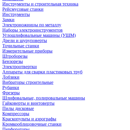
Инструменты и строительная техника
Рейсмусовые станки
Инструменты
Замки
Электроножницы по металлу
Наборы электроинструментов
Углошлифовальные машины (УШМ)
Дрели и шуруповерты
Точильные станки
Измерительные приборы
Штроборезы
Бензорезы
Электроотвертки
Аппараты для сварки пластиковых труб
Лобзики
Вибраторы строительные
Рубанки
Фрезеры
Шлифовальные, полировальные машины
Гайковерты и винтоверты
Пилы дисковые
Компрессоры
Краскопульты и аэрографы
Кромкооблицовочные станки
Перфораторы