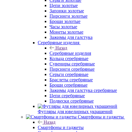
Серьги золотые
Цепи золотые
Запонки золотые
Пирсинги золотые
Броши золотые
Часы золотые
Монеты золотые
Зажимы для галстука
Серебряные изделия
Назад
Серебряные изделия
Кольца серебряные
Сувениры серебряные
Пирсинги серебряные
Серьги серебряные
Браслеты серебряные
Броши серебряные
Зажимы для галстука серебряные
Цепи серебряные
Подвески серебряные
Футляры для ювелирных украшений
Смартфоны и гаджеты
Назад
Смартфоны и гаджеты