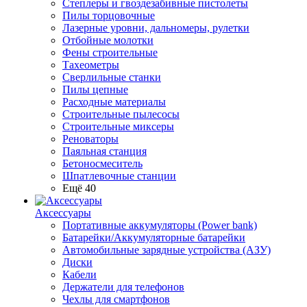
Степлеры и гвоздезабивные пистолеты
Пилы торцовочные
Лазерные уровни, дальномеры, рулетки
Отбойные молотки
Фены строительные
Тахеометры
Сверлильные станки
Пилы цепные
Расходные материалы
Строительные пылесосы
Строительные миксеры
Реноваторы
Паяльная станция
Бетоносмеситель
Шпатлевочные станции
Ещё 40
Аксессуары
Портативные аккумуляторы (Power bank)
Батарейки/Аккумуляторные батарейки
Автомобильные зарядные устройства (АЗУ)
Диски
Кабели
Держатели для телефонов
Чехлы для смартфонов