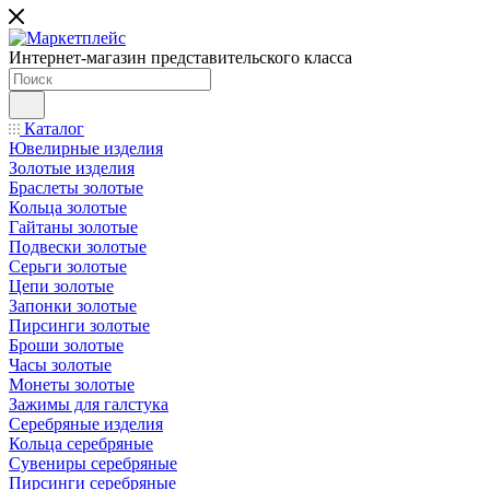
Интернет-магазин представительского класса
Каталог
Ювелирные изделия
Золотые изделия
Браслеты золотые
Кольца золотые
Гайтаны золотые
Подвески золотые
Серьги золотые
Цепи золотые
Запонки золотые
Пирсинги золотые
Броши золотые
Часы золотые
Монеты золотые
Зажимы для галстука
Серебряные изделия
Кольца серебряные
Сувениры серебряные
Пирсинги серебряные