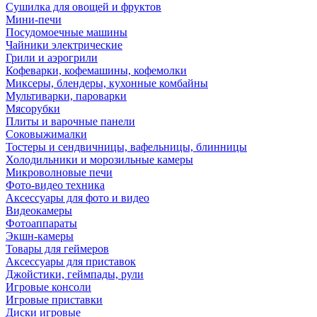
Сушилка для овощей и фруктов
Мини-печи
Посудомоечные машины
Чайники электрические
Грили и аэрогрили
Кофеварки, кофемашины, кофемолки
Миксеры, блендеры, кухонные комбайны
Мультиварки, пароварки
Мясорубки
Плиты и варочные панели
Соковыжималки
Тостеры и сендвичницы, вафельницы, блинницы
Холодильники и морозильные камеры
Микроволновые печи
Фото-видео техника
Аксессуары для фото и видео
Видеокамеры
Фотоаппараты
Экшн-камеры
Товары для геймеров
Аксессуары для приставок
Джойстики, геймпады, рули
Игровые консоли
Игровые приставки
Диски игровые