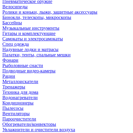
Пневматическое оружие
Велосипеды
Ролики и коньки, лыжи, защитные аксессуары
Бинокли, телескопы, микроскопы
Бассейны
Музыкальные инструменты
Гитары и комплектующие
Самокаты и электросамокаты
Спец одежда
Надувные лодки и матрасы
Палатки, тенты, спальные мешки
Фонари
Рыболовные снасти
Подводные видео-камеры
Рации
Металлоискатели
Тренажеры
Техника для дома
Водонагреватели
Кондиционеры
Пылесосы
Вентиляторы
Пароочистители
Обогреватели/конвекторы
Увлажнители и очистители воздуха