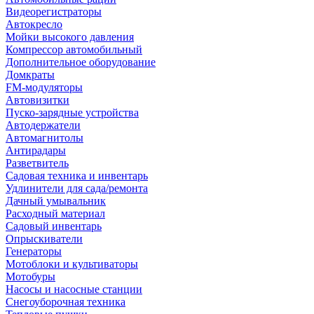
Видеорегистраторы
Автокресло
Мойки высокого давления
Компрессор автомобильный
Дополнительное оборудование
Домкраты
FM-модуляторы
Автовизитки
Пуско-зарядные устройства
Автодержатели
Автомагнитолы
Антирадары
Разветвитель
Садовая техника и инвентарь
Удлинители для сада/ремонта
Дачный умывальник
Расходный материал
Садовый инвентарь
Опрыскиватели
Генераторы
Мотоблоки и культиваторы
Мотобуры
Насосы и насосные станции
Снегоуборочная техника