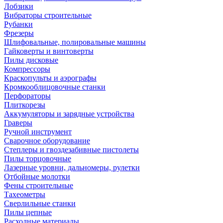
Лобзики
Вибраторы строительные
Рубанки
Фрезеры
Шлифовальные, полировальные машины
Гайковерты и винтоверты
Пилы дисковые
Компрессоры
Краскопульты и аэрографы
Кромкооблицовочные станки
Перфораторы
Плиткорезы
Аккумуляторы и зарядные устройства
Граверы
Ручной инструмент
Сварочное оборудование
Степлеры и гвоздезабивные пистолеты
Пилы торцовочные
Лазерные уровни, дальномеры, рулетки
Отбойные молотки
Фены строительные
Тахеометры
Сверлильные станки
Пилы цепные
Расходные материалы