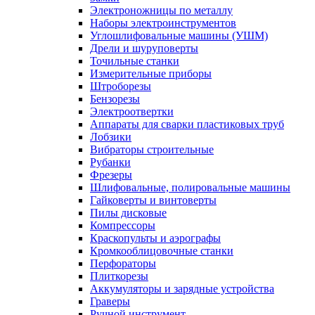
Электроножницы по металлу
Наборы электроинструментов
Углошлифовальные машины (УШМ)
Дрели и шуруповерты
Точильные станки
Измерительные приборы
Штроборезы
Бензорезы
Электроотвертки
Аппараты для сварки пластиковых труб
Лобзики
Вибраторы строительные
Рубанки
Фрезеры
Шлифовальные, полировальные машины
Гайковерты и винтоверты
Пилы дисковые
Компрессоры
Краскопульты и аэрографы
Кромкооблицовочные станки
Перфораторы
Плиткорезы
Аккумуляторы и зарядные устройства
Граверы
Ручной инструмент