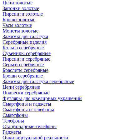
Цепи золотые
Запонки золотые
Пирсинги золотые
Броши золотые
Часы золотые
Монеты золотые
Зажимы для галстука
Серебряные изделия
Кольца серебряные
Сувениры серебряные
Пирсинги серебряные
Серьги серебряные
Браслеты серебряные
Броши серебряные
Зажимы для галстука серебряные
Цепи серебряные
Подвески серебряные
Футляры для ювелирных украшений
Смартфоны и гаджеты
Смартфоны и телефоны
Смартфоны
Телефоны
Стационарные телефоны
Гаджеты
Очки виртуальной реальности