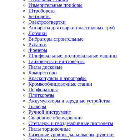
Измерительные приборы
Штроборезы
Бензорезы
Электроотвертки
Аппараты для сварки пластиковых труб
Лобзики
Вибраторы строительные
Рубанки
Фрезеры
Шлифовальные, полировальные машины
Гайковерты и винтоверты
Пилы дисковые
Компрессоры
Краскопульты и аэрографы
Кромкооблицовочные станки
Перфораторы
Плиткорезы
Аккумуляторы и зарядные устройства
Граверы
Ручной инструмент
Сварочное оборудование
Степлеры и гвоздезабивные пистолеты
Пилы торцовочные
Лазерные уровни, дальномеры, рулетки