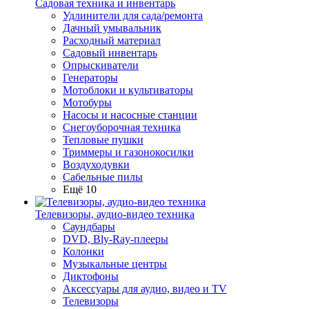
Садовая техника и инвентарь
Удлинители для сада/ремонта
Дачный умывальник
Расходный материал
Садовый инвентарь
Опрыскиватели
Генераторы
Мотоблоки и культиваторы
Мотобуры
Насосы и насосные станции
Снегоуборочная техника
Тепловые пушки
Триммеры и газонокосилки
Воздуходувки
Сабельные пилы
Ещё 10
Телевизоры, аудио-видео техника
Саундбары
DVD, Bly-Ray-плееры
Колонки
Музыкальные центры
Диктофоны
Аксессуары для аудио, видео и TV
Телевизоры