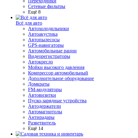
Переходники
Сетевые фильтры
Ещё 8
Всё для авто
Автохолодильники
Автоакустика
Автопылесосы
GPS-навигаторы
Автомобильные рации
Видеорегистраторы
Автокресло
Мойки высокого давления
Компрессор автомобильный
Дополнительное оборудование
Домкраты
FM-модуляторы
Автовизитки
Пуско-зарядные устройства
Автодержатели
Автомагнитолы
Антирадары
Разветвитель
Ещё 14