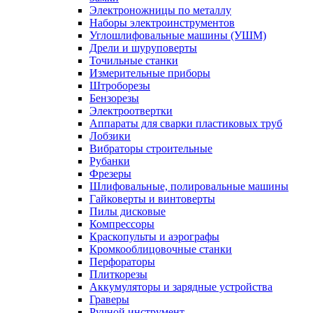
Электроножницы по металлу
Наборы электроинструментов
Углошлифовальные машины (УШМ)
Дрели и шуруповерты
Точильные станки
Измерительные приборы
Штроборезы
Бензорезы
Электроотвертки
Аппараты для сварки пластиковых труб
Лобзики
Вибраторы строительные
Рубанки
Фрезеры
Шлифовальные, полировальные машины
Гайковерты и винтоверты
Пилы дисковые
Компрессоры
Краскопульты и аэрографы
Кромкооблицовочные станки
Перфораторы
Плиткорезы
Аккумуляторы и зарядные устройства
Граверы
Ручной инструмент