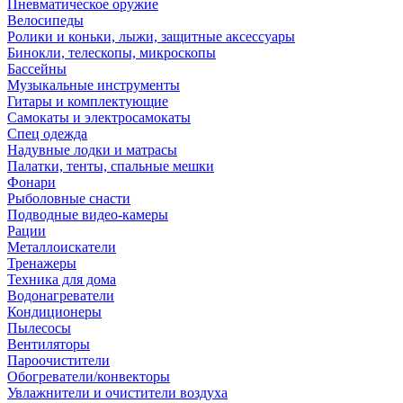
Пневматическое оружие
Велосипеды
Ролики и коньки, лыжи, защитные аксессуары
Бинокли, телескопы, микроскопы
Бассейны
Музыкальные инструменты
Гитары и комплектующие
Самокаты и электросамокаты
Спец одежда
Надувные лодки и матрасы
Палатки, тенты, спальные мешки
Фонари
Рыболовные снасти
Подводные видео-камеры
Рации
Металлоискатели
Тренажеры
Техника для дома
Водонагреватели
Кондиционеры
Пылесосы
Вентиляторы
Пароочистители
Обогреватели/конвекторы
Увлажнители и очистители воздуха