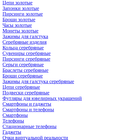
Цепи золотые
Запонки золотые
Пирсинги золотые
Броши золотые
Часы золотые
Монеты золотые
Зажимы для галстука
Серебряные изделия
Кольца серебряные
Сувениры серебряные
Пирсинги серебряные
Серьги серебряные
Браслеты серебряные
Броши серебряные
Зажимы для галстука серебряные
Цепи серебряные
Подвески серебряные
Футляры для ювелирных украшений
Смартфоны и гаджеты
Смартфоны и телефоны
Смартфоны
Телефоны
Стационарные телефоны
Гаджеты
Очки виртуальной реальности