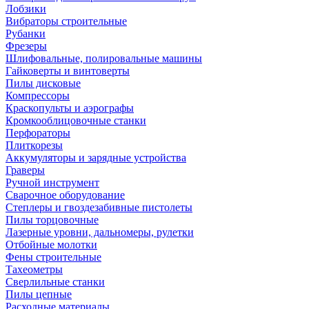
Лобзики
Вибраторы строительные
Рубанки
Фрезеры
Шлифовальные, полировальные машины
Гайковерты и винтоверты
Пилы дисковые
Компрессоры
Краскопульты и аэрографы
Кромкооблицовочные станки
Перфораторы
Плиткорезы
Аккумуляторы и зарядные устройства
Граверы
Ручной инструмент
Сварочное оборудование
Степлеры и гвоздезабивные пистолеты
Пилы торцовочные
Лазерные уровни, дальномеры, рулетки
Отбойные молотки
Фены строительные
Тахеометры
Сверлильные станки
Пилы цепные
Расходные материалы