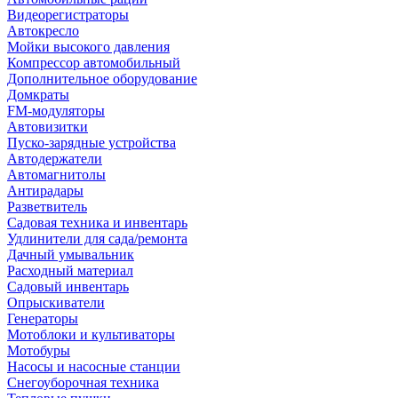
Видеорегистраторы
Автокресло
Мойки высокого давления
Компрессор автомобильный
Дополнительное оборудование
Домкраты
FM-модуляторы
Автовизитки
Пуско-зарядные устройства
Автодержатели
Автомагнитолы
Антирадары
Разветвитель
Садовая техника и инвентарь
Удлинители для сада/ремонта
Дачный умывальник
Расходный материал
Садовый инвентарь
Опрыскиватели
Генераторы
Мотоблоки и культиваторы
Мотобуры
Насосы и насосные станции
Снегоуборочная техника