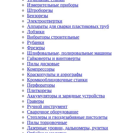
Измерительные приборы
Штроборезы
Бензорезы
Электроотвертки
Аппараты для сварки пластиковых труб
Лобзики
Вибраторы строительные
Рубанки
Фрезеры
Шлифовальные, полировальные машины
Гайковерты и винтоверты
Пилы дисковые
Компрессоры
Краскопульты и аэрографы
Кромкооблицовочные станки
Перфораторы
Плиткорезы
Аккумуляторы и зарядные устройства
Граверы
Ручной инструмент
Сварочное оборудование
Степлеры и гвоздезабивные пистолеты
Пилы торцовочные
Лазерные уровни, дальномеры, рулетки