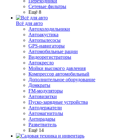
Переходники
Сетевые фильтры
Ещё 8
Всё для авто
Автохолодильники
Автоакустика
Автопылесосы
GPS-навигаторы
Автомобильные рации
Видеорегистраторы
Автокресло
Мойки высокого давления
Компрессор автомобильный
Дополнительное оборудование
Домкраты
FM-модуляторы
Автовизитки
Пуско-зарядные устройства
Автодержатели
Автомагнитолы
Антирадары
Разветвитель
Ещё 14