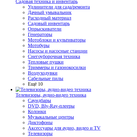
Садовая техника и инвентарь
Удлинители для сада/ремонта
Дачный умывальник
Расходный материал
Садовый инвентарь
Опрыскиватели
Генераторы
Мотоблоки и культиваторы
Мотобуры
Насосы и насосные станции
Снегоуборочная техника
Тепловые пушки
Триммеры и газонокосилки
Воздуходувки
Сабельные пилы
Ещё 10
Телевизоры, аудио-видео техника
Саундбары
DVD, Bly-Ray-плееры
Колонки
Музыкальные центры
Диктофоны
Аксессуары для аудио, видео и TV
Телевизоры