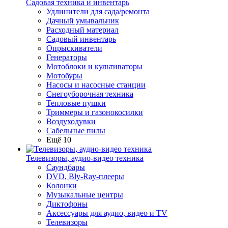
Садовая техника и инвентарь
Удлинители для сада/ремонта
Дачный умывальник
Расходный материал
Садовый инвентарь
Опрыскиватели
Генераторы
Мотоблоки и культиваторы
Мотобуры
Насосы и насосные станции
Снегоуборочная техника
Тепловые пушки
Триммеры и газонокосилки
Воздуходувки
Сабельные пилы
Ещё 10
Телевизоры, аудио-видео техника
Саундбары
DVD, Bly-Ray-плееры
Колонки
Музыкальные центры
Диктофоны
Аксессуары для аудио, видео и TV
Телевизоры