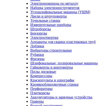
Электроножницы по металлу
Наборы электроинструментов
Углошлифовальные машины (УШМ)
Дрели и шуруповерты
Точильные станки
Измерительные приборы
Штроборезы
Бензорезы
Электроотвертки
Аппараты для сварки пластиковых труб
Лобзики
Вибраторы строительные
Рубанки
Фрезеры
Шлифовальные, полировальные машины
Гайковерты и винтоверты
Пилы дисковые
Компрессоры
Краскопульты и аэрографы
Кромкооблицовочные станки
Перфораторы
Плиткорезы
Аккумуляторы и зарядные устройства
Граверы
Ручной инструмент