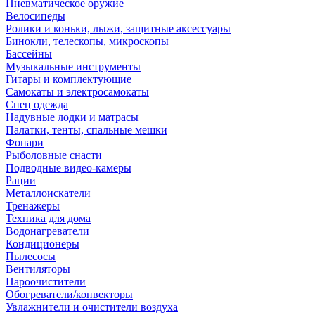
Пневматическое оружие
Велосипеды
Ролики и коньки, лыжи, защитные аксессуары
Бинокли, телескопы, микроскопы
Бассейны
Музыкальные инструменты
Гитары и комплектующие
Самокаты и электросамокаты
Спец одежда
Надувные лодки и матрасы
Палатки, тенты, спальные мешки
Фонари
Рыболовные снасти
Подводные видео-камеры
Рации
Металлоискатели
Тренажеры
Техника для дома
Водонагреватели
Кондиционеры
Пылесосы
Вентиляторы
Пароочистители
Обогреватели/конвекторы
Увлажнители и очистители воздуха