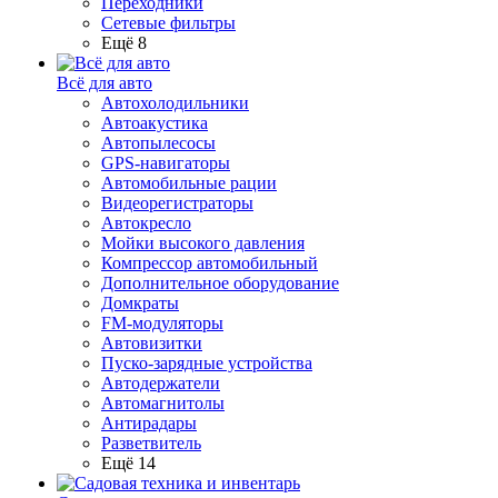
Переходники
Сетевые фильтры
Ещё 8
Всё для авто
Автохолодильники
Автоакустика
Автопылесосы
GPS-навигаторы
Автомобильные рации
Видеорегистраторы
Автокресло
Мойки высокого давления
Компрессор автомобильный
Дополнительное оборудование
Домкраты
FM-модуляторы
Автовизитки
Пуско-зарядные устройства
Автодержатели
Автомагнитолы
Антирадары
Разветвитель
Ещё 14