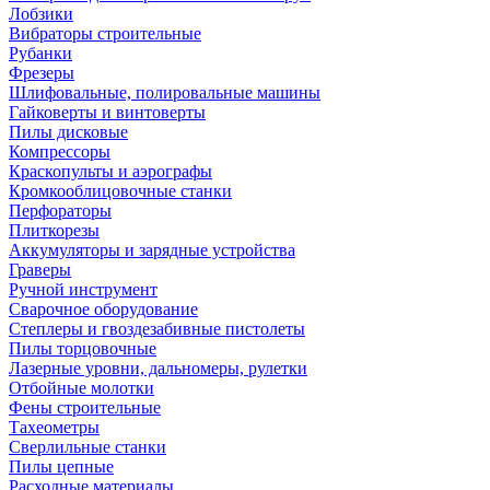
Лобзики
Вибраторы строительные
Рубанки
Фрезеры
Шлифовальные, полировальные машины
Гайковерты и винтоверты
Пилы дисковые
Компрессоры
Краскопульты и аэрографы
Кромкооблицовочные станки
Перфораторы
Плиткорезы
Аккумуляторы и зарядные устройства
Граверы
Ручной инструмент
Сварочное оборудование
Степлеры и гвоздезабивные пистолеты
Пилы торцовочные
Лазерные уровни, дальномеры, рулетки
Отбойные молотки
Фены строительные
Тахеометры
Сверлильные станки
Пилы цепные
Расходные материалы