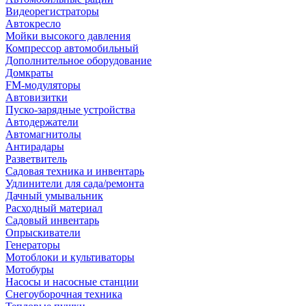
Видеорегистраторы
Автокресло
Мойки высокого давления
Компрессор автомобильный
Дополнительное оборудование
Домкраты
FM-модуляторы
Автовизитки
Пуско-зарядные устройства
Автодержатели
Автомагнитолы
Антирадары
Разветвитель
Садовая техника и инвентарь
Удлинители для сада/ремонта
Дачный умывальник
Расходный материал
Садовый инвентарь
Опрыскиватели
Генераторы
Мотоблоки и культиваторы
Мотобуры
Насосы и насосные станции
Снегоуборочная техника