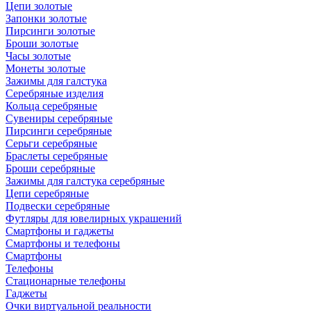
Цепи золотые
Запонки золотые
Пирсинги золотые
Броши золотые
Часы золотые
Монеты золотые
Зажимы для галстука
Серебряные изделия
Кольца серебряные
Сувениры серебряные
Пирсинги серебряные
Серьги серебряные
Браслеты серебряные
Броши серебряные
Зажимы для галстука серебряные
Цепи серебряные
Подвески серебряные
Футляры для ювелирных украшений
Смартфоны и гаджеты
Смартфоны и телефоны
Смартфоны
Телефоны
Стационарные телефоны
Гаджеты
Очки виртуальной реальности