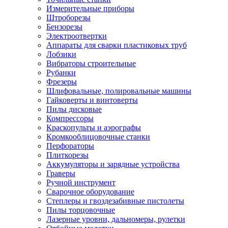
Измерительные приборы
Штроборезы
Бензорезы
Электроотвертки
Аппараты для сварки пластиковых труб
Лобзики
Вибраторы строительные
Рубанки
Фрезеры
Шлифовальные, полировальные машины
Гайковерты и винтоверты
Пилы дисковые
Компрессоры
Краскопульты и аэрографы
Кромкооблицовочные станки
Перфораторы
Плиткорезы
Аккумуляторы и зарядные устройства
Граверы
Ручной инструмент
Сварочное оборудование
Степлеры и гвоздезабивные пистолеты
Пилы торцовочные
Лазерные уровни, дальномеры, рулетки