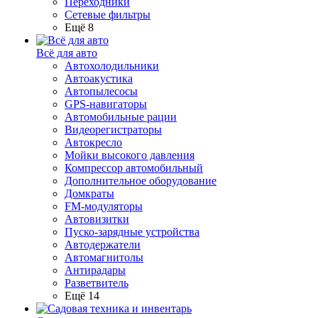
Переходники
Сетевые фильтры
Ещё 8
Всё для авто
Автохолодильники
Автоакустика
Автопылесосы
GPS-навигаторы
Автомобильные рации
Видеорегистраторы
Автокресло
Мойки высокого давления
Компрессор автомобильный
Дополнительное оборудование
Домкраты
FM-модуляторы
Автовизитки
Пуско-зарядные устройства
Автодержатели
Автомагнитолы
Антирадары
Разветвитель
Ещё 14