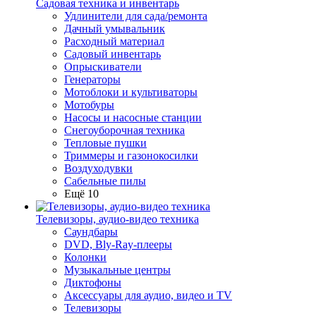
Садовая техника и инвентарь
Удлинители для сада/ремонта
Дачный умывальник
Расходный материал
Садовый инвентарь
Опрыскиватели
Генераторы
Мотоблоки и культиваторы
Мотобуры
Насосы и насосные станции
Снегоуборочная техника
Тепловые пушки
Триммеры и газонокосилки
Воздуходувки
Сабельные пилы
Ещё 10
Телевизоры, аудио-видео техника
Саундбары
DVD, Bly-Ray-плееры
Колонки
Музыкальные центры
Диктофоны
Аксессуары для аудио, видео и TV
Телевизоры