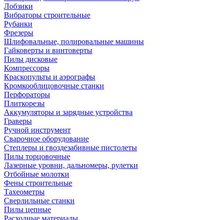
Лобзики
Вибраторы строительные
Рубанки
Фрезеры
Шлифовальные, полировальные машины
Гайковерты и винтоверты
Пилы дисковые
Компрессоры
Краскопульты и аэрографы
Кромкооблицовочные станки
Перфораторы
Плиткорезы
Аккумуляторы и зарядные устройства
Граверы
Ручной инструмент
Сварочное оборудование
Степлеры и гвоздезабивные пистолеты
Пилы торцовочные
Лазерные уровни, дальномеры, рулетки
Отбойные молотки
Фены строительные
Тахеометры
Сверлильные станки
Пилы цепные
Расходные материалы