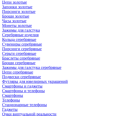
Цепи золотые
Запонки золотые
Пирсинги золотые
Броши золотые
Часы золотые
Монеты золотые
Зажимы для галстука
Серебряные изделия
Кольца серебряные
Сувениры серебряные
Пирсинги серебряные
Серьги серебряные
Браслеты серебряные
Броши серебряные
Зажимы для галстука серебряные
Цепи серебряные
Подвески серебряные
Футляры для ювелирных украшений
Смартфоны и гаджеты
Смартфоны и телефоны
Смартфоны
Телефоны
Стационарные телефоны
Гаджеты
Очки виртуальной реальности