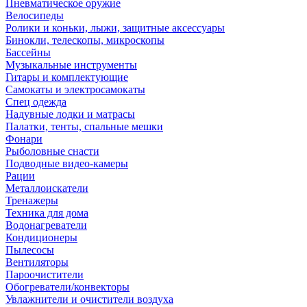
Пневматическое оружие
Велосипеды
Ролики и коньки, лыжи, защитные аксессуары
Бинокли, телескопы, микроскопы
Бассейны
Музыкальные инструменты
Гитары и комплектующие
Самокаты и электросамокаты
Спец одежда
Надувные лодки и матрасы
Палатки, тенты, спальные мешки
Фонари
Рыболовные снасти
Подводные видео-камеры
Рации
Металлоискатели
Тренажеры
Техника для дома
Водонагреватели
Кондиционеры
Пылесосы
Вентиляторы
Пароочистители
Обогреватели/конвекторы
Увлажнители и очистители воздуха