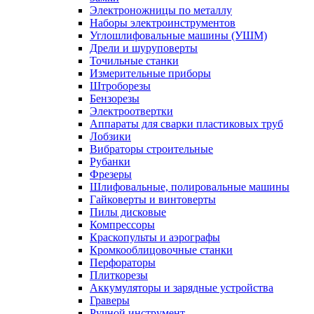
Электроножницы по металлу
Наборы электроинструментов
Углошлифовальные машины (УШМ)
Дрели и шуруповерты
Точильные станки
Измерительные приборы
Штроборезы
Бензорезы
Электроотвертки
Аппараты для сварки пластиковых труб
Лобзики
Вибраторы строительные
Рубанки
Фрезеры
Шлифовальные, полировальные машины
Гайковерты и винтоверты
Пилы дисковые
Компрессоры
Краскопульты и аэрографы
Кромкооблицовочные станки
Перфораторы
Плиткорезы
Аккумуляторы и зарядные устройства
Граверы
Ручной инструмент