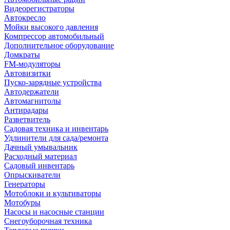
Видеорегистраторы
Автокресло
Мойки высокого давления
Компрессор автомобильный
Дополнительное оборудование
Домкраты
FM-модуляторы
Автовизитки
Пуско-зарядные устройства
Автодержатели
Автомагнитолы
Антирадары
Разветвитель
Садовая техника и инвентарь
Удлинители для сада/ремонта
Дачный умывальник
Расходный материал
Садовый инвентарь
Опрыскиватели
Генераторы
Мотоблоки и культиваторы
Мотобуры
Насосы и насосные станции
Снегоуборочная техника