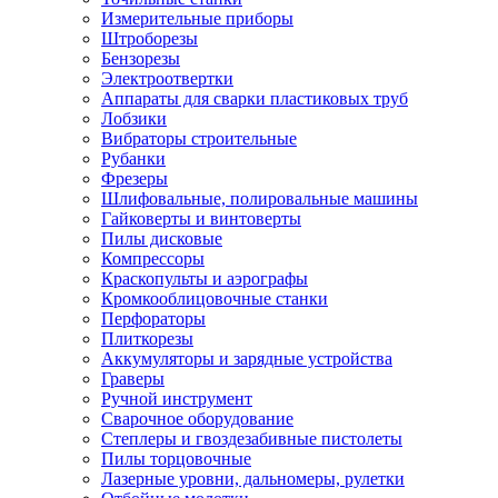
Измерительные приборы
Штроборезы
Бензорезы
Электроотвертки
Аппараты для сварки пластиковых труб
Лобзики
Вибраторы строительные
Рубанки
Фрезеры
Шлифовальные, полировальные машины
Гайковерты и винтоверты
Пилы дисковые
Компрессоры
Краскопульты и аэрографы
Кромкооблицовочные станки
Перфораторы
Плиткорезы
Аккумуляторы и зарядные устройства
Граверы
Ручной инструмент
Сварочное оборудование
Степлеры и гвоздезабивные пистолеты
Пилы торцовочные
Лазерные уровни, дальномеры, рулетки