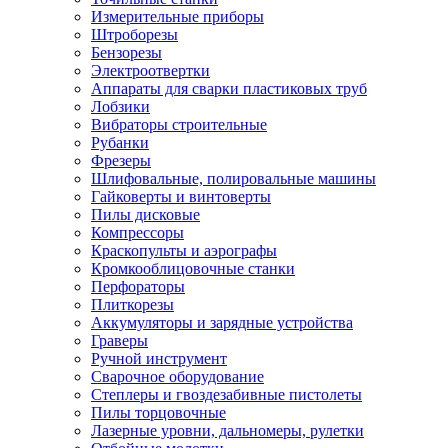
Измерительные приборы
Штроборезы
Бензорезы
Электроотвертки
Аппараты для сварки пластиковых труб
Лобзики
Вибраторы строительные
Рубанки
Фрезеры
Шлифовальные, полировальные машины
Гайковерты и винтоверты
Пилы дисковые
Компрессоры
Краскопульты и аэрографы
Кромкооблицовочные станки
Перфораторы
Плиткорезы
Аккумуляторы и зарядные устройства
Граверы
Ручной инструмент
Сварочное оборудование
Степлеры и гвоздезабивные пистолеты
Пилы торцовочные
Лазерные уровни, дальномеры, рулетки