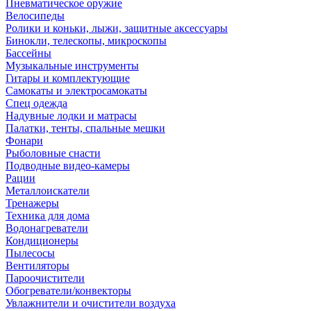
Пневматическое оружие
Велосипеды
Ролики и коньки, лыжи, защитные аксессуары
Бинокли, телескопы, микроскопы
Бассейны
Музыкальные инструменты
Гитары и комплектующие
Самокаты и электросамокаты
Спец одежда
Надувные лодки и матрасы
Палатки, тенты, спальные мешки
Фонари
Рыболовные снасти
Подводные видео-камеры
Рации
Металлоискатели
Тренажеры
Техника для дома
Водонагреватели
Кондиционеры
Пылесосы
Вентиляторы
Пароочистители
Обогреватели/конвекторы
Увлажнители и очистители воздуха