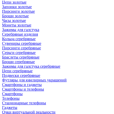
Цепи золотые
Запонки золотые
Пирсинги золотые
Броши золотые
Часы золотые
Монеты золотые
Зажимы для галстука
Серебряные изделия
Кольца серебряные
Сувениры серебряные
Пирсинги серебряные
Серьги серебряные
Браслеты серебряные
Броши серебряные
Зажимы для галстука серебряные
Цепи серебряные
Подвески серебряные
Футляры для ювелирных украшений
Смартфоны и гаджеты
Смартфоны и телефоны
Смартфоны
Телефоны
Стационарные телефоны
Гаджеты
Очки виртуальной реальности