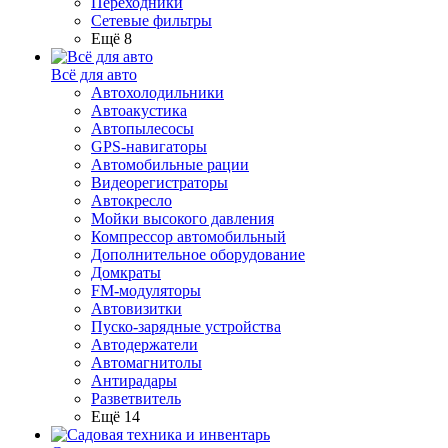
Переходники
Сетевые фильтры
Ещё 8
Всё для авто
Автохолодильники
Автоакустика
Автопылесосы
GPS-навигаторы
Автомобильные рации
Видеорегистраторы
Автокресло
Мойки высокого давления
Компрессор автомобильный
Дополнительное оборудование
Домкраты
FM-модуляторы
Автовизитки
Пуско-зарядные устройства
Автодержатели
Автомагнитолы
Антирадары
Разветвитель
Ещё 14