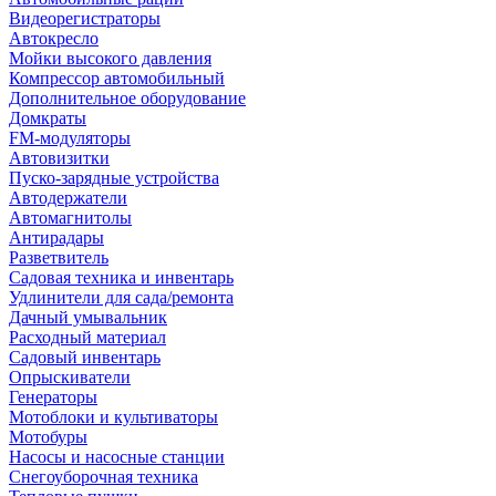
Видеорегистраторы
Автокресло
Мойки высокого давления
Компрессор автомобильный
Дополнительное оборудование
Домкраты
FM-модуляторы
Автовизитки
Пуско-зарядные устройства
Автодержатели
Автомагнитолы
Антирадары
Разветвитель
Садовая техника и инвентарь
Удлинители для сада/ремонта
Дачный умывальник
Расходный материал
Садовый инвентарь
Опрыскиватели
Генераторы
Мотоблоки и культиваторы
Мотобуры
Насосы и насосные станции
Снегоуборочная техника