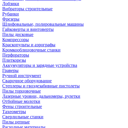
Лобзики
Вибраторы строительные
Рубанки
Фрезеры
Шлифовальные, полировальные машины
Гайковерты и винтоверты
Пилы дисковые
Компрессоры
Краскопульты и аэрографы
Кромкооблицовочные станки
Перфораторы
Плиткорезы
Аккумуляторы и зарядные устройства
Граверы
Ручной инструмент
Сварочное оборудование
Степлеры и гвоздезабивные пистолеты
Пилы торцовочные
Лазерные уровни, дальномеры, рулетки
Отбойные молотки
Фены строительные
Тахеометры
Сверлильные станки
Пилы цепные
Расходные материалы