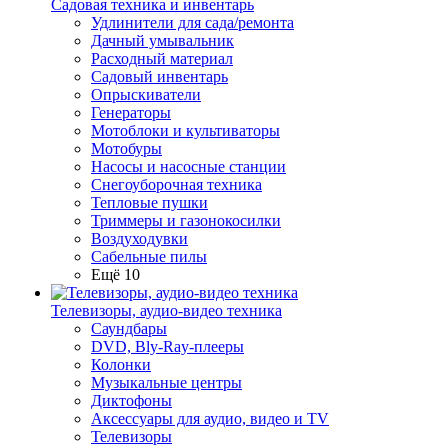
Садовая техника и инвентарь
Удлинители для сада/ремонта
Дачный умывальник
Расходный материал
Садовый инвентарь
Опрыскиватели
Генераторы
Мотоблоки и культиваторы
Мотобуры
Насосы и насосные станции
Снегоуборочная техника
Тепловые пушки
Триммеры и газонокосилки
Воздуходувки
Сабельные пилы
Ещё 10
Телевизоры, аудио-видео техника
Саундбары
DVD, Bly-Ray-плееры
Колонки
Музыкальные центры
Диктофоны
Аксессуары для аудио, видео и TV
Телевизоры