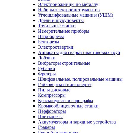
Электроножницы по металлу
Наборы электроинструментов
Углошлифовальные машины (УШМ)
Дрели и шуруповерты
Точильные станки
Измерительные приборы
Штроборезы
Бензорезы
Электроотвертки
Аппараты для сварки пластиковых труб
Лобзики
Вибраторы строительные
Рубанки
Фрезеры
Шлифовальные, полировальные машины
Гайковерты и винтоверты
Пилы дисковые
Компрессоры
Краскопульты и аэрографы
Кромкооблицовочные станки
Перфораторы
Плиткорезы
Аккумуляторы и зарядные устройства
Граверы
Ручной инструмент