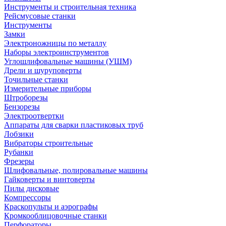
Инструменты и строительная техника
Рейсмусовые станки
Инструменты
Замки
Электроножницы по металлу
Наборы электроинструментов
Углошлифовальные машины (УШМ)
Дрели и шуруповерты
Точильные станки
Измерительные приборы
Штроборезы
Бензорезы
Электроотвертки
Аппараты для сварки пластиковых труб
Лобзики
Вибраторы строительные
Рубанки
Фрезеры
Шлифовальные, полировальные машины
Гайковерты и винтоверты
Пилы дисковые
Компрессоры
Краскопульты и аэрографы
Кромкооблицовочные станки
Перфораторы