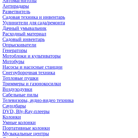
Автомагнитолы
Антирадары
Разветвитель
Садовая техника и инвентарь
Удлинители для сада/ремонта
Дачный умывальник
Расходный материал
Садовый инвентарь
Опрыскиватели
Генераторы
Мотоблоки и культиваторы
Мотобуры
Насосы и насосные станции
Снегоуборочная техника
Тепловые пушки
Триммеры и газонокосилки
Воздуходувки
Сабельные пилы
Телевизоры, аудио-видео техника
Саундбары
DVD, Bly-Ray-плееры
Колонки
Умные колонки
Портативные колонки
Музыкальные центры