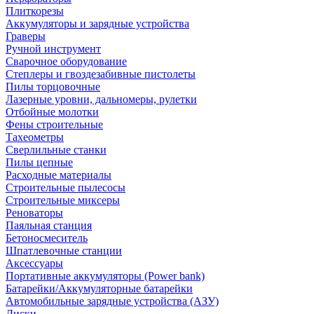
Плиткорезы
Аккумуляторы и зарядные устройства
Граверы
Ручной инструмент
Сварочное оборудование
Степлеры и гвоздезабивные пистолеты
Пилы торцовочные
Лазерные уровни, дальномеры, рулетки
Отбойные молотки
Фены строительные
Тахеометры
Сверлильные станки
Пилы цепные
Расходные материалы
Строительные пылесосы
Строительные миксеры
Реноваторы
Паяльная станция
Бетоносмеситель
Шпатлевочные станции
Аксессуары
Портативные аккумуляторы (Power bank)
Батарейки/Аккумуляторные батарейки
Автомобильные зарядные устройства (АЗУ)
Диски