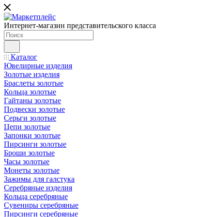
Интернет-магазин представительского класса
Каталог
Ювелирные изделия
Золотые изделия
Браслеты золотые
Кольца золотые
Гайтаны золотые
Подвески золотые
Серьги золотые
Цепи золотые
Запонки золотые
Пирсинги золотые
Броши золотые
Часы золотые
Монеты золотые
Зажимы для галстука
Серебряные изделия
Кольца серебряные
Сувениры серебряные
Пирсинги серебряные