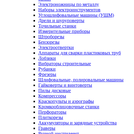
Электроножницы по металлу
Наборы электроинструментов
Углошлифовальные машины (УШМ)
Дрели и шуруповерты
Точильные станки
Измерительные приборы
Штроборезы
Бензорезы
Электроотвертки
Аппараты для сварки пластиковых труб
Лобзики
Вибраторы строительные
Рубанки
Фрезеры
Шлифовальные, полировальные машины
Гайковерты и винтоверты
Пилы дисковые
Компрессоры
Краскопульты и аэрографы
Кромкооблицовочные станки
Перфораторы
Плиткорезы
Аккумуляторы и зарядные устройства
Граверы
Ручной инструмент