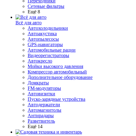
Переходники
Сетевые фильтры
Ещё 8
Всё для авто
Автохолодильники
Автоакустика
Автопылесосы
GPS-навигаторы
Автомобильные рации
Видеорегистраторы
Автокресло
Мойки высокого давления
Компрессор автомобильный
Дополнительное оборудование
Домкраты
FM-модуляторы
Автовизитки
Пуско-зарядные устройства
Автодержатели
Автомагнитолы
Антирадары
Разветвитель
Ещё 14