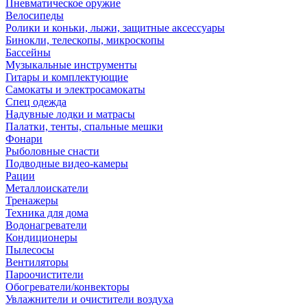
Пневматическое оружие
Велосипеды
Ролики и коньки, лыжи, защитные аксессуары
Бинокли, телескопы, микроскопы
Бассейны
Музыкальные инструменты
Гитары и комплектующие
Самокаты и электросамокаты
Спец одежда
Надувные лодки и матрасы
Палатки, тенты, спальные мешки
Фонари
Рыболовные снасти
Подводные видео-камеры
Рации
Металлоискатели
Тренажеры
Техника для дома
Водонагреватели
Кондиционеры
Пылесосы
Вентиляторы
Пароочистители
Обогреватели/конвекторы
Увлажнители и очистители воздуха