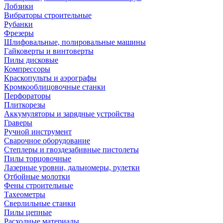
Лобзики
Вибраторы строительные
Рубанки
Фрезеры
Шлифовальные, полировальные машины
Гайковерты и винтоверты
Пилы дисковые
Компрессоры
Краскопульты и аэрографы
Кромкооблицовочные станки
Перфораторы
Плиткорезы
Аккумуляторы и зарядные устройства
Граверы
Ручной инструмент
Сварочное оборудование
Степлеры и гвоздезабивные пистолеты
Пилы торцовочные
Лазерные уровни, дальномеры, рулетки
Отбойные молотки
Фены строительные
Тахеометры
Сверлильные станки
Пилы цепные
Расходные материалы