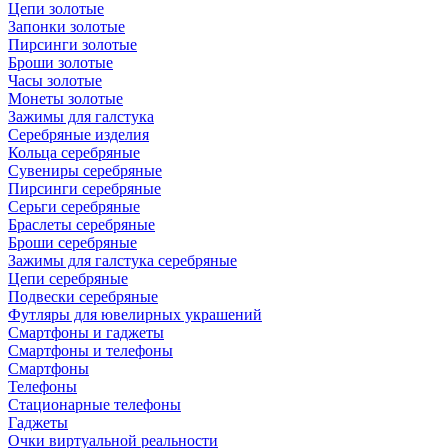
Цепи золотые
Запонки золотые
Пирсинги золотые
Броши золотые
Часы золотые
Монеты золотые
Зажимы для галстука
Серебряные изделия
Кольца серебряные
Сувениры серебряные
Пирсинги серебряные
Серьги серебряные
Браслеты серебряные
Броши серебряные
Зажимы для галстука серебряные
Цепи серебряные
Подвески серебряные
Футляры для ювелирных украшений
Смартфоны и гаджеты
Смартфоны и телефоны
Смартфоны
Телефоны
Стационарные телефоны
Гаджеты
Очки виртуальной реальности