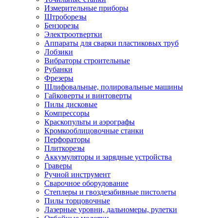
Измерительные приборы
Штроборезы
Бензорезы
Электроотвертки
Аппараты для сварки пластиковых труб
Лобзики
Вибраторы строительные
Рубанки
Фрезеры
Шлифовальные, полировальные машины
Гайковерты и винтоверты
Пилы дисковые
Компрессоры
Краскопульты и аэрографы
Кромкооблицовочные станки
Перфораторы
Плиткорезы
Аккумуляторы и зарядные устройства
Граверы
Ручной инструмент
Сварочное оборудование
Степлеры и гвоздезабивные пистолеты
Пилы торцовочные
Лазерные уровни, дальномеры, рулетки