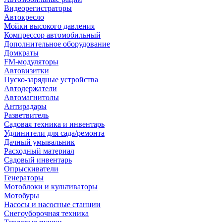
Видеорегистраторы
Автокресло
Мойки высокого давления
Компрессор автомобильный
Дополнительное оборудование
Домкраты
FM-модуляторы
Автовизитки
Пуско-зарядные устройства
Автодержатели
Автомагнитолы
Антирадары
Разветвитель
Садовая техника и инвентарь
Удлинители для сада/ремонта
Дачный умывальник
Расходный материал
Садовый инвентарь
Опрыскиватели
Генераторы
Мотоблоки и культиваторы
Мотобуры
Насосы и насосные станции
Снегоуборочная техника