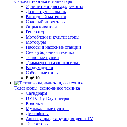
Садовая техника и инвентарь
Удлинители для сада/ремонта
Дачный умывальник
Расходный материал
Садовый инвентарь
Опрыскиватели
Генераторы
Мотоблоки и культиваторы
Мотобуры
Насосы и насосные станции
Снегоуборочная техника
Тепловые пушки
Триммеры и газонокосилки
Воздуходувки
Сабельные пилы
Ещё 10
Телевизоры, аудио-видео техника
Саундбары
DVD, Bly-Ray-плееры
Колонки
Музыкальные центры
Диктофоны
Аксессуары для аудио, видео и TV
Телевизоры