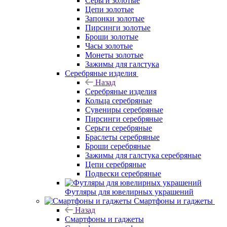
Серьги золотые
Цепи золотые
Запонки золотые
Пирсинги золотые
Броши золотые
Часы золотые
Монеты золотые
Зажимы для галстука
Серебряные изделия
Назад
Серебряные изделия
Кольца серебряные
Сувениры серебряные
Пирсинги серебряные
Серьги серебряные
Браслеты серебряные
Броши серебряные
Зажимы для галстука серебряные
Цепи серебряные
Подвески серебряные
Футляры для ювелирных украшений
Смартфоны и гаджеты
Назад
Смартфоны и гаджеты