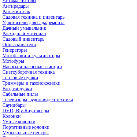
Автомагнитолы
Антирадары
Разветвитель
Садовая техника и инвентарь
Удлинители для сада/ремонта
Дачный умывальник
Расходный материал
Садовый инвентарь
Опрыскиватели
Генераторы
Мотоблоки и культиваторы
Мотобуры
Насосы и насосные станции
Снегоуборочная техника
Тепловые пушки
Триммеры и газонокосилки
Воздуходувки
Сабельные пилы
Телевизоры, аудио-видео техника
Саундбары
DVD, Bly-Ray-плееры
Колонки
Умные колонки
Портативные колонки
Музыкальные центры