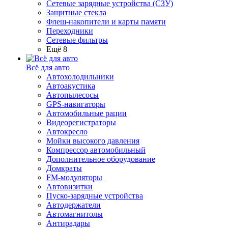
Сетевые зарядные устройства (СЗУ)
Защитные стекла
Флеш-накопители и карты памяти
Переходники
Сетевые фильтры
Ещё 8
Всё для авто
Автохолодильники
Автоакустика
Автопылесосы
GPS-навигаторы
Автомобильные рации
Видеорегистраторы
Автокресло
Мойки высокого давления
Компрессор автомобильный
Дополнительное оборудование
Домкраты
FM-модуляторы
Автовизитки
Пуско-зарядные устройства
Автодержатели
Автомагнитолы
Антирадары