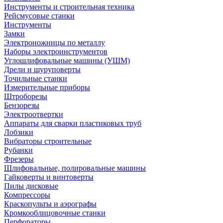
Инструменты и строительная техника
Рейсмусовые станки
Инструменты
Замки
Электроножницы по металлу
Наборы электроинструментов
Углошлифовальные машины (УШМ)
Дрели и шуруповерты
Точильные станки
Измерительные приборы
Штроборезы
Бензорезы
Электроотвертки
Аппараты для сварки пластиковых труб
Лобзики
Вибраторы строительные
Рубанки
Фрезеры
Шлифовальные, полировальные машины
Гайковерты и винтоверты
Пилы дисковые
Компрессоры
Краскопульты и аэрографы
Кромкооблицовочные станки
Перфораторы