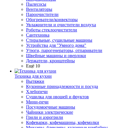
Пылесосы
Вентиляторы
Пароочистители
Обогреватели/конвекторы
Увлажнители и очистители воздуха
Роботы стеклоочистители
Сантехника
Стиральные, сушильные машины
Устройства для "Умного дома"
Утюги, парогенераторы, отпариватели
Швейные машины и оверлоки
Держатели, кронштейны
Ещё 10
Техника для кухни
Вытяжки
Кухонные принадлежности и посуда
Хлебопечи
Сушилка для овощей и фруктов
Мини-печи
Посудомоечные машины
Чайники электрические
Грили и аэрогрили
Кофеварки, кофемашины, кофемолки
Миксеры, блендеры, кухонные комбайны