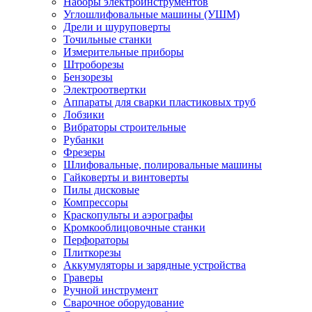
Наборы электроинструментов
Углошлифовальные машины (УШМ)
Дрели и шуруповерты
Точильные станки
Измерительные приборы
Штроборезы
Бензорезы
Электроотвертки
Аппараты для сварки пластиковых труб
Лобзики
Вибраторы строительные
Рубанки
Фрезеры
Шлифовальные, полировальные машины
Гайковерты и винтоверты
Пилы дисковые
Компрессоры
Краскопульты и аэрографы
Кромкооблицовочные станки
Перфораторы
Плиткорезы
Аккумуляторы и зарядные устройства
Граверы
Ручной инструмент
Сварочное оборудование