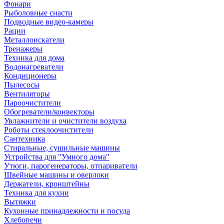
Фонари
Рыболовные снасти
Подводные видео-камеры
Рации
Металлоискатели
Тренажеры
Техника для дома
Водонагреватели
Кондиционеры
Пылесосы
Вентиляторы
Пароочистители
Обогреватели/конвекторы
Увлажнители и очистители воздуха
Роботы стеклоочистители
Сантехника
Стиральные, сушильные машины
Устройства для "Умного дома"
Утюги, парогенераторы, отпариватели
Швейные машины и оверлоки
Держатели, кронштейны
Техника для кухни
Вытяжки
Кухонные принадлежности и посуда
Хлебопечи