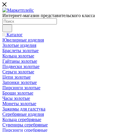
Интернет-магазин представительского класса
Каталог
Ювелирные изделия
Золотые изделия
Браслеты золотые
Кольца золотые
Гайтаны золотые
Подвески золотые
Серьги золотые
Цепи золотые
Запонки золотые
Пирсинги золотые
Броши золотые
Часы золотые
Монеты золотые
Зажимы для галстука
Серебряные изделия
Кольца серебряные
Сувениры серебряные
Пирсинги серебряные