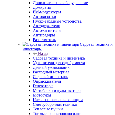
Дополнительное оборудование
Домкраты
FM-модуляторы
Автовизитки
Пуско-зарядные устройства
Автодержатели
Автомагнитолы
Антирадары
Разветвитель
Садовая техника и
инвентарь
Назад
Садовая техника и инвентарь
Удлинители для сада/ремонта
Дачный умывальник
Расходный материал
Садовый инвентарь
Опрыскиватели
Генераторы
Мотоблоки и культиваторы
Мотобуры
Насосы и насосные станции
Снегоуборочная техника
Тепловые пушки
Триммеры и газонокосилки