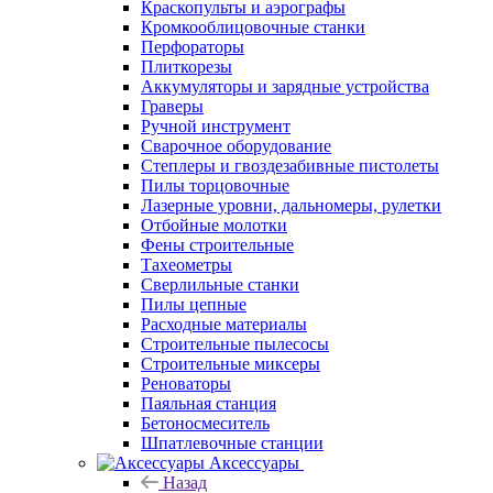
Краскопульты и аэрографы
Кромкооблицовочные станки
Перфораторы
Плиткорезы
Аккумуляторы и зарядные устройства
Граверы
Ручной инструмент
Сварочное оборудование
Степлеры и гвоздезабивные пистолеты
Пилы торцовочные
Лазерные уровни, дальномеры, рулетки
Отбойные молотки
Фены строительные
Тахеометры
Сверлильные станки
Пилы цепные
Расходные материалы
Строительные пылесосы
Строительные миксеры
Реноваторы
Паяльная станция
Бетоносмеситель
Шпатлевочные станции
Аксессуары
Назад