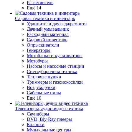
Разветвитель
Ещё 14
Садовая техника и инвентарь
Удлинители для сада/ремонта
Дачный умывальник
Расходный материал
Садовый инвентарь
Опрыскиватели
Генераторы
Мотоблоки и культиваторы
Мотобуры
Насосы и насосные станции
Снегоуборочная техника
Тепловые пушки
Триммеры и газонокосилки
Воздуходувки
Сабельные пилы
Ещё 10
Телевизоры, аудио-видео техника
Саундбары
DVD, Bly-Ray-плееры
Колонки
Музыкальные центры