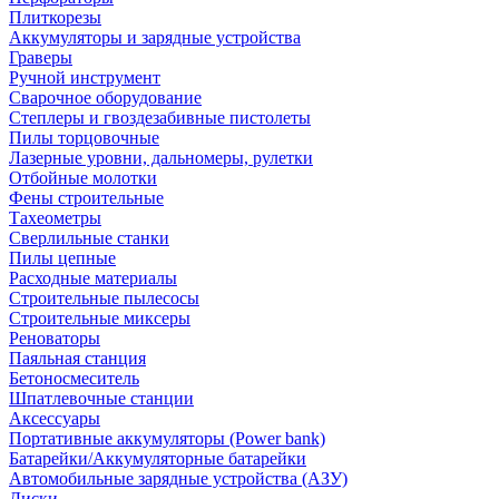
Плиткорезы
Аккумуляторы и зарядные устройства
Граверы
Ручной инструмент
Сварочное оборудование
Степлеры и гвоздезабивные пистолеты
Пилы торцовочные
Лазерные уровни, дальномеры, рулетки
Отбойные молотки
Фены строительные
Тахеометры
Сверлильные станки
Пилы цепные
Расходные материалы
Строительные пылесосы
Строительные миксеры
Реноваторы
Паяльная станция
Бетоносмеситель
Шпатлевочные станции
Аксессуары
Портативные аккумуляторы (Power bank)
Батарейки/Аккумуляторные батарейки
Автомобильные зарядные устройства (АЗУ)
Диски