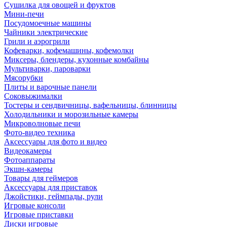
Сушилка для овощей и фруктов
Мини-печи
Посудомоечные машины
Чайники электрические
Грили и аэрогрили
Кофеварки, кофемашины, кофемолки
Миксеры, блендеры, кухонные комбайны
Мультиварки, пароварки
Мясорубки
Плиты и варочные панели
Соковыжималки
Тостеры и сендвичницы, вафельницы, блинницы
Холодильники и морозильные камеры
Микроволновые печи
Фото-видео техника
Аксессуары для фото и видео
Видеокамеры
Фотоаппараты
Экшн-камеры
Товары для геймеров
Аксессуары для приставок
Джойстики, геймпады, рули
Игровые консоли
Игровые приставки
Диски игровые