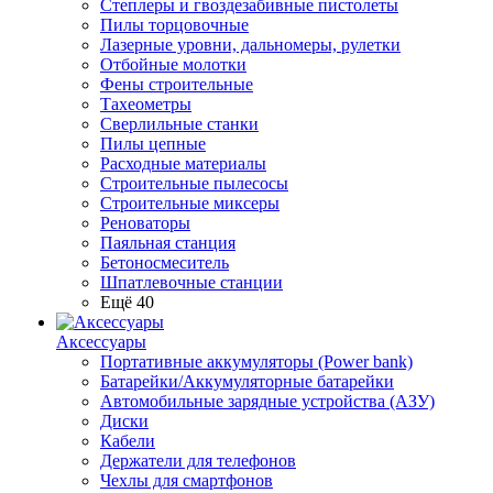
Степлеры и гвоздезабивные пистолеты
Пилы торцовочные
Лазерные уровни, дальномеры, рулетки
Отбойные молотки
Фены строительные
Тахеометры
Сверлильные станки
Пилы цепные
Расходные материалы
Строительные пылесосы
Строительные миксеры
Реноваторы
Паяльная станция
Бетоносмеситель
Шпатлевочные станции
Ещё 40
Аксессуары
Портативные аккумуляторы (Power bank)
Батарейки/Аккумуляторные батарейки
Автомобильные зарядные устройства (АЗУ)
Диски
Кабели
Держатели для телефонов
Чехлы для смартфонов