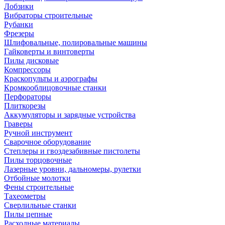
Лобзики
Вибраторы строительные
Рубанки
Фрезеры
Шлифовальные, полировальные машины
Гайковерты и винтоверты
Пилы дисковые
Компрессоры
Краскопульты и аэрографы
Кромкооблицовочные станки
Перфораторы
Плиткорезы
Аккумуляторы и зарядные устройства
Граверы
Ручной инструмент
Сварочное оборудование
Степлеры и гвоздезабивные пистолеты
Пилы торцовочные
Лазерные уровни, дальномеры, рулетки
Отбойные молотки
Фены строительные
Тахеометры
Сверлильные станки
Пилы цепные
Расходные материалы