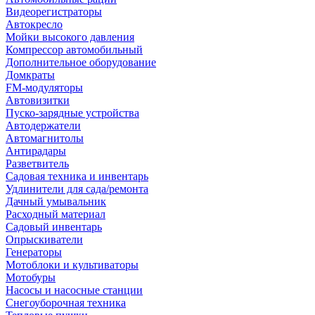
Видеорегистраторы
Автокресло
Мойки высокого давления
Компрессор автомобильный
Дополнительное оборудование
Домкраты
FM-модуляторы
Автовизитки
Пуско-зарядные устройства
Автодержатели
Автомагнитолы
Антирадары
Разветвитель
Садовая техника и инвентарь
Удлинители для сада/ремонта
Дачный умывальник
Расходный материал
Садовый инвентарь
Опрыскиватели
Генераторы
Мотоблоки и культиваторы
Мотобуры
Насосы и насосные станции
Снегоуборочная техника