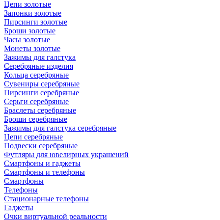
Цепи золотые
Запонки золотые
Пирсинги золотые
Броши золотые
Часы золотые
Монеты золотые
Зажимы для галстука
Серебряные изделия
Кольца серебряные
Сувениры серебряные
Пирсинги серебряные
Серьги серебряные
Браслеты серебряные
Броши серебряные
Зажимы для галстука серебряные
Цепи серебряные
Подвески серебряные
Футляры для ювелирных украшений
Смартфоны и гаджеты
Смартфоны и телефоны
Смартфоны
Телефоны
Стационарные телефоны
Гаджеты
Очки виртуальной реальности