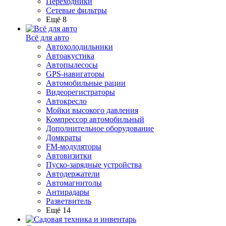
Переходники
Сетевые фильтры
Ещё 8
Всё для авто
Автохолодильники
Автоакустика
Автопылесосы
GPS-навигаторы
Автомобильные рации
Видеорегистраторы
Автокресло
Мойки высокого давления
Компрессор автомобильный
Дополнительное оборудование
Домкраты
FM-модуляторы
Автовизитки
Пуско-зарядные устройства
Автодержатели
Автомагнитолы
Антирадары
Разветвитель
Ещё 14