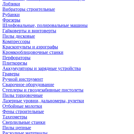
Лобзики
Вибраторы строительные
Рубанки
Фрезеры
Шлифовальные, полировальные машины
Гайковерты и винтоверты
Пилы дисковые
Компрессоры
Краскопульты и аэрографы
Кромкооблицовочные станки
Перфораторы
Плиткорезы
Аккумуляторы и зарядные устройства
Граверы
Ручной инструмент
Сварочное оборудование
Степлеры и гвоздезабивные пистолеты
Пилы торцовочные
Лазерные уровни, дальномеры, рулетки
Отбойные молотки
Фены строительные
Тахеометры
Сверлильные станки
Пилы цепные
Расходные материалы