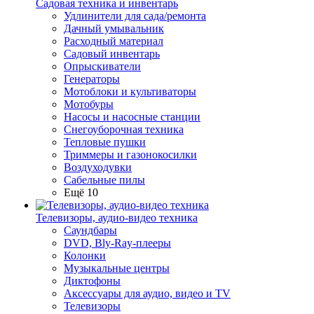
Садовая техника и инвентарь
Удлинители для сада/ремонта
Дачный умывальник
Расходный материал
Садовый инвентарь
Опрыскиватели
Генераторы
Мотоблоки и культиваторы
Мотобуры
Насосы и насосные станции
Снегоуборочная техника
Тепловые пушки
Триммеры и газонокосилки
Воздуходувки
Сабельные пилы
Ещё 10
Телевизоры, аудио-видео техника
Саундбары
DVD, Bly-Ray-плееры
Колонки
Музыкальные центры
Диктофоны
Аксессуары для аудио, видео и TV
Телевизоры