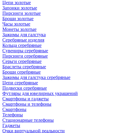
Цепи золотые
Запонки золотые
Пирсинги золотые
Броши золотые
Часы золотые
Монеты золотые
Зажимы для галстука
Серебряные изделия
Кольца серебряные
Сувениры серебряные
Пирсинги серебряные
Серьги серебряные
Браслеты серебряные
Броши серебряные
Зажимы для галстука серебряные
Цепи серебряные
Подвески серебряные
Футляры для ювелирных украшений
Смартфоны и гаджеты
Смартфоны и телефоны
Смартфоны
Телефоны
Стационарные телефоны
Гаджеты
Очки виртуальной реальности