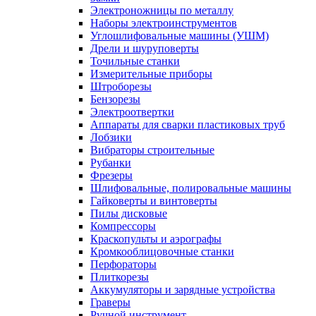
Электроножницы по металлу
Наборы электроинструментов
Углошлифовальные машины (УШМ)
Дрели и шуруповерты
Точильные станки
Измерительные приборы
Штроборезы
Бензорезы
Электроотвертки
Аппараты для сварки пластиковых труб
Лобзики
Вибраторы строительные
Рубанки
Фрезеры
Шлифовальные, полировальные машины
Гайковерты и винтоверты
Пилы дисковые
Компрессоры
Краскопульты и аэрографы
Кромкооблицовочные станки
Перфораторы
Плиткорезы
Аккумуляторы и зарядные устройства
Граверы
Ручной инструмент