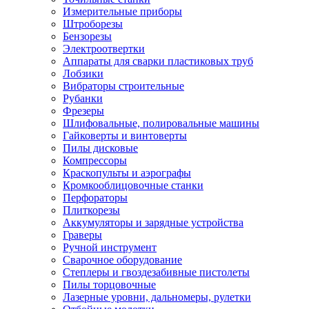
Измерительные приборы
Штроборезы
Бензорезы
Электроотвертки
Аппараты для сварки пластиковых труб
Лобзики
Вибраторы строительные
Рубанки
Фрезеры
Шлифовальные, полировальные машины
Гайковерты и винтоверты
Пилы дисковые
Компрессоры
Краскопульты и аэрографы
Кромкооблицовочные станки
Перфораторы
Плиткорезы
Аккумуляторы и зарядные устройства
Граверы
Ручной инструмент
Сварочное оборудование
Степлеры и гвоздезабивные пистолеты
Пилы торцовочные
Лазерные уровни, дальномеры, рулетки