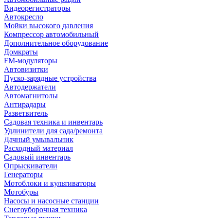
Видеорегистраторы
Автокресло
Мойки высокого давления
Компрессор автомобильный
Дополнительное оборудование
Домкраты
FM-модуляторы
Автовизитки
Пуско-зарядные устройства
Автодержатели
Автомагнитолы
Антирадары
Разветвитель
Садовая техника и инвентарь
Удлинители для сада/ремонта
Дачный умывальник
Расходный материал
Садовый инвентарь
Опрыскиватели
Генераторы
Мотоблоки и культиваторы
Мотобуры
Насосы и насосные станции
Снегоуборочная техника