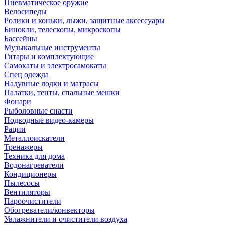
Пневматическое оружие
Велосипеды
Ролики и коньки, лыжи, защитные аксессуары
Бинокли, телескопы, микроскопы
Бассейны
Музыкальные инструменты
Гитары и комплектующие
Самокаты и электросамокаты
Спец одежда
Надувные лодки и матрасы
Палатки, тенты, спальные мешки
Фонари
Рыболовные снасти
Подводные видео-камеры
Рации
Металлоискатели
Тренажеры
Техника для дома
Водонагреватели
Кондиционеры
Пылесосы
Вентиляторы
Пароочистители
Обогреватели/конвекторы
Увлажнители и очистители воздуха