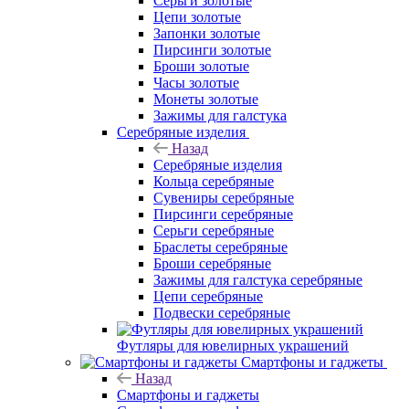
Серьги золотые
Цепи золотые
Запонки золотые
Пирсинги золотые
Броши золотые
Часы золотые
Монеты золотые
Зажимы для галстука
Серебряные изделия
Назад
Серебряные изделия
Кольца серебряные
Сувениры серебряные
Пирсинги серебряные
Серьги серебряные
Браслеты серебряные
Броши серебряные
Зажимы для галстука серебряные
Цепи серебряные
Подвески серебряные
Футляры для ювелирных украшений
Смартфоны и гаджеты
Назад
Смартфоны и гаджеты