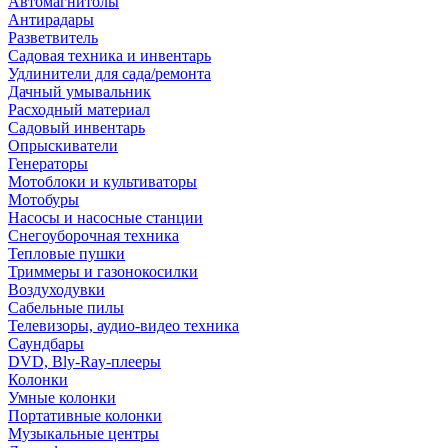
Автомагнитолы
Антирадары
Разветвитель
Садовая техника и инвентарь
Удлинители для сада/ремонта
Дачный умывальник
Расходный материал
Садовый инвентарь
Опрыскиватели
Генераторы
Мотоблоки и культиваторы
Мотобуры
Насосы и насосные станции
Снегоуборочная техника
Тепловые пушки
Триммеры и газонокосилки
Воздуходувки
Сабельные пилы
Телевизоры, аудио-видео техника
Саундбары
DVD, Bly-Ray-плееры
Колонки
Умные колонки
Портативные колонки
Музыкальные центры