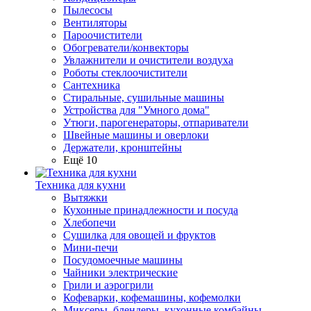
Пылесосы
Вентиляторы
Пароочистители
Обогреватели/конвекторы
Увлажнители и очистители воздуха
Роботы стеклоочистители
Сантехника
Стиральные, сушильные машины
Устройства для "Умного дома"
Утюги, парогенераторы, отпариватели
Швейные машины и оверлоки
Держатели, кронштейны
Ещё 10
Техника для кухни
Вытяжки
Кухонные принадлежности и посуда
Хлебопечи
Сушилка для овощей и фруктов
Мини-печи
Посудомоечные машины
Чайники электрические
Грили и аэрогрили
Кофеварки, кофемашины, кофемолки
Миксеры, блендеры, кухонные комбайны