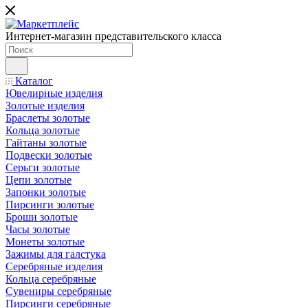
Интернет-магазин представительского класса
Каталог
Ювелирные изделия
Золотые изделия
Браслеты золотые
Кольца золотые
Гайтаны золотые
Подвески золотые
Серьги золотые
Цепи золотые
Запонки золотые
Пирсинги золотые
Броши золотые
Часы золотые
Монеты золотые
Зажимы для галстука
Серебряные изделия
Кольца серебряные
Сувениры серебряные
Пирсинги серебряные