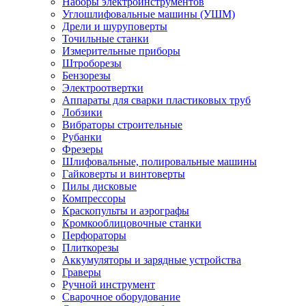
Наборы электроинструментов
Углошлифовальные машины (УШМ)
Дрели и шуруповерты
Точильные станки
Измерительные приборы
Штроборезы
Бензорезы
Электроотвертки
Аппараты для сварки пластиковых труб
Лобзики
Вибраторы строительные
Рубанки
Фрезеры
Шлифовальные, полировальные машины
Гайковерты и винтоверты
Пилы дисковые
Компрессоры
Краскопульты и аэрографы
Кромкооблицовочные станки
Перфораторы
Плиткорезы
Аккумуляторы и зарядные устройства
Граверы
Ручной инструмент
Сварочное оборудование