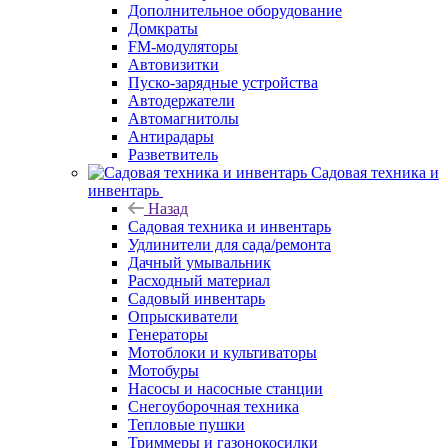
Дополнительное оборудование
Домкраты
FM-модуляторы
Автовизитки
Пуско-зарядные устройства
Автодержатели
Автомагнитолы
Антирадары
Разветвитель
Садовая техника и
инвентарь
Назад
Садовая техника и инвентарь
Удлинители для сада/ремонта
Дачный умывальник
Расходный материал
Садовый инвентарь
Опрыскиватели
Генераторы
Мотоблоки и культиваторы
Мотобуры
Насосы и насосные станции
Снегоуборочная техника
Тепловые пушки
Триммеры и газонокосилки