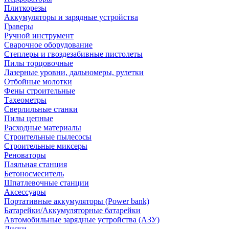
Плиткорезы
Аккумуляторы и зарядные устройства
Граверы
Ручной инструмент
Сварочное оборудование
Степлеры и гвоздезабивные пистолеты
Пилы торцовочные
Лазерные уровни, дальномеры, рулетки
Отбойные молотки
Фены строительные
Тахеометры
Сверлильные станки
Пилы цепные
Расходные материалы
Строительные пылесосы
Строительные миксеры
Реноваторы
Паяльная станция
Бетоносмеситель
Шпатлевочные станции
Аксессуары
Портативные аккумуляторы (Power bank)
Батарейки/Аккумуляторные батарейки
Автомобильные зарядные устройства (АЗУ)
Диски