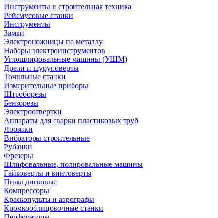
Инструменты и строительная техника
Рейсмусовые станки
Инструменты
Замки
Электроножницы по металлу
Наборы электроинструментов
Углошлифовальные машины (УШМ)
Дрели и шуруповерты
Точильные станки
Измерительные приборы
Штроборезы
Бензорезы
Электроотвертки
Аппараты для сварки пластиковых труб
Лобзики
Вибраторы строительные
Рубанки
Фрезеры
Шлифовальные, полировальные машины
Гайковерты и винтоверты
Пилы дисковые
Компрессоры
Краскопульты и аэрографы
Кромкооблицовочные станки
Перфораторы