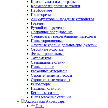
Краскопульты и аэрографы
Кромкооблицовочные станки
Перфораторы
Плиткорезы
Аккумуляторы и зарядные устройства
Граверы
Ручной инструмент
Сварочное оборудование
Степлеры и гвоздезабивные пистолеты
Пилы торцовочные
Лазерные уровни, дальномеры, рулетки
Отбойные молотки
Фены строительные
Тахеометры
Сверлильные станки
Пилы цепные
Расходные материалы
Строительные пылесосы
Строительные миксеры
Реноваторы
Паяльная станция
Бетоносмеситель
Шпатлевочные станции
Аксессуары
Назад