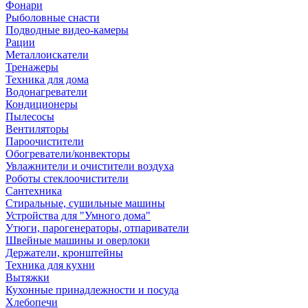
Фонари
Рыболовные снасти
Подводные видео-камеры
Рации
Металлоискатели
Тренажеры
Техника для дома
Водонагреватели
Кондиционеры
Пылесосы
Вентиляторы
Пароочистители
Обогреватели/конвекторы
Увлажнители и очистители воздуха
Роботы стеклоочистители
Сантехника
Стиральные, сушильные машины
Устройства для "Умного дома"
Утюги, парогенераторы, отпариватели
Швейные машины и оверлоки
Держатели, кронштейны
Техника для кухни
Вытяжки
Кухонные принадлежности и посуда
Хлебопечи