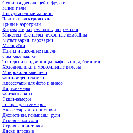
Сушилка для овощей и фруктов
Мини-печи
Посудомоечные машины
Чайники электрические
Грили и аэрогрили
Кофеварки, кофемашины, кофемолки
Миксеры, блендеры, кухонные комбайны
Мультиварки, пароварки
Мясорубки
Плиты и варочные панели
Соковыжималки
Тостеры и сендвичницы, вафельницы, блинницы
Холодильники и морозильные камеры
Микроволновые печи
Фото-видео техника
Аксессуары для фото и видео
Видеокамеры
Фотоаппараты
Экшн-камеры
Товары для геймеров
Аксессуары для приставок
Джойстики, геймпады, рули
Игровые консоли
Игровые приставки
Диски игровые