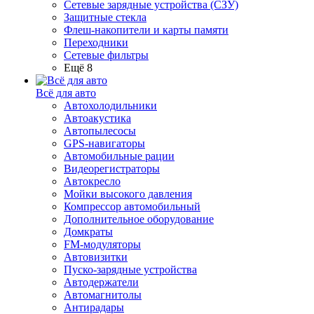
Сетевые зарядные устройства (СЗУ)
Защитные стекла
Флеш-накопители и карты памяти
Переходники
Сетевые фильтры
Ещё 8
Всё для авто
Автохолодильники
Автоакустика
Автопылесосы
GPS-навигаторы
Автомобильные рации
Видеорегистраторы
Автокресло
Мойки высокого давления
Компрессор автомобильный
Дополнительное оборудование
Домкраты
FM-модуляторы
Автовизитки
Пуско-зарядные устройства
Автодержатели
Автомагнитолы
Антирадары