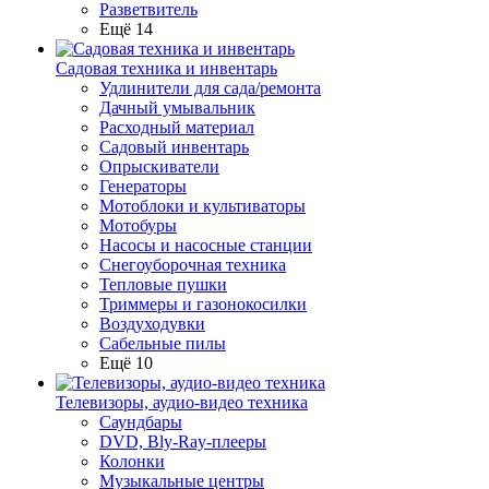
Разветвитель
Ещё 14
Садовая техника и инвентарь
Удлинители для сада/ремонта
Дачный умывальник
Расходный материал
Садовый инвентарь
Опрыскиватели
Генераторы
Мотоблоки и культиваторы
Мотобуры
Насосы и насосные станции
Снегоуборочная техника
Тепловые пушки
Триммеры и газонокосилки
Воздуходувки
Сабельные пилы
Ещё 10
Телевизоры, аудио-видео техника
Саундбары
DVD, Bly-Ray-плееры
Колонки
Музыкальные центры