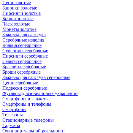
Цепи золотые
Запонки золотые
Пирсинги золотые
Броши золотые
Часы золотые
Монеты золотые
Зажимы для галстука
Серебряные изделия
Кольца серебряные
Сувениры серебряные
Пирсинги серебряные
Серьги серебряные
Браслеты серебряные
Броши серебряные
Зажимы для галстука серебряные
Цепи серебряные
Подвески серебряные
Футляры для ювелирных украшений
Смартфоны и гаджеты
Смартфоны и телефоны
Смартфоны
Телефоны
Стационарные телефоны
Гаджеты
Очки виртуальной реальности