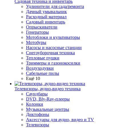
Садовая техника и инвентарь
Удлинители для сада/ремонта
Дачный умывальник
Расходный материал
Садовый инвентарь
Опрыскиватели
Генераторы
Мотоблоки и культиваторы
Мотобуры
Насосы и насосные станции
Снегоуборочная техника
Тепловые пушки
Триммеры и газонокосилки
Воздуходувки
Сабельные пилы
Ещё 10
Телевизоры, аудио-видео техника
Саундбары
DVD, Bly-Ray-плееры
Колонки
Музыкальные центры
Диктофоны
Аксессуары для аудио, видео и TV
Телевизоры