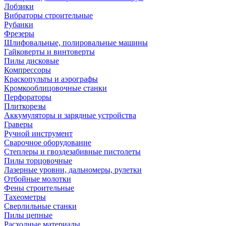
Лобзики
Вибраторы строительные
Рубанки
Фрезеры
Шлифовальные, полировальные машины
Гайковерты и винтоверты
Пилы дисковые
Компрессоры
Краскопульты и аэрографы
Кромкооблицовочные станки
Перфораторы
Плиткорезы
Аккумуляторы и зарядные устройства
Граверы
Ручной инструмент
Сварочное оборудование
Степлеры и гвоздезабивные пистолеты
Пилы торцовочные
Лазерные уровни, дальномеры, рулетки
Отбойные молотки
Фены строительные
Тахеометры
Сверлильные станки
Пилы цепные
Расходные материалы