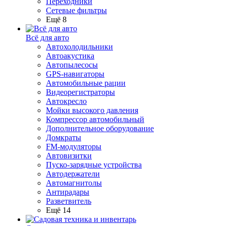
Переходники
Сетевые фильтры
Ещё 8
Всё для авто
Автохолодильники
Автоакустика
Автопылесосы
GPS-навигаторы
Автомобильные рации
Видеорегистраторы
Автокресло
Мойки высокого давления
Компрессор автомобильный
Дополнительное оборудование
Домкраты
FM-модуляторы
Автовизитки
Пуско-зарядные устройства
Автодержатели
Автомагнитолы
Антирадары
Разветвитель
Ещё 14