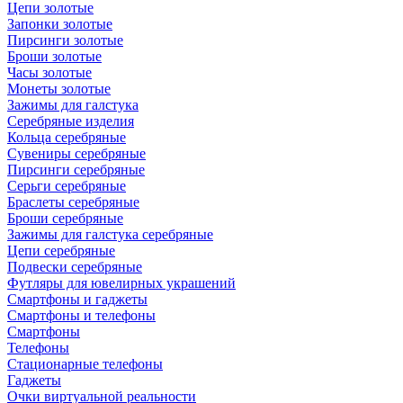
Цепи золотые
Запонки золотые
Пирсинги золотые
Броши золотые
Часы золотые
Монеты золотые
Зажимы для галстука
Серебряные изделия
Кольца серебряные
Сувениры серебряные
Пирсинги серебряные
Серьги серебряные
Браслеты серебряные
Броши серебряные
Зажимы для галстука серебряные
Цепи серебряные
Подвески серебряные
Футляры для ювелирных украшений
Смартфоны и гаджеты
Смартфоны и телефоны
Смартфоны
Телефоны
Стационарные телефоны
Гаджеты
Очки виртуальной реальности