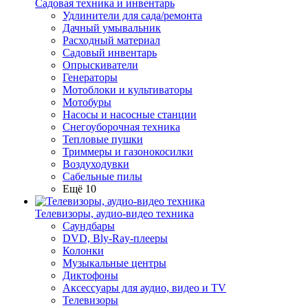
Садовая техника и инвентарь
Удлинители для сада/ремонта
Дачный умывальник
Расходный материал
Садовый инвентарь
Опрыскиватели
Генераторы
Мотоблоки и культиваторы
Мотобуры
Насосы и насосные станции
Снегоуборочная техника
Тепловые пушки
Триммеры и газонокосилки
Воздуходувки
Сабельные пилы
Ещё 10
Телевизоры, аудио-видео техника
Саундбары
DVD, Bly-Ray-плееры
Колонки
Музыкальные центры
Диктофоны
Аксессуары для аудио, видео и TV
Телевизоры