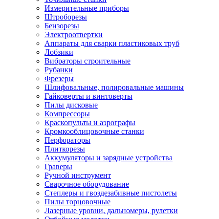
Измерительные приборы
Штроборезы
Бензорезы
Электроотвертки
Аппараты для сварки пластиковых труб
Лобзики
Вибраторы строительные
Рубанки
Фрезеры
Шлифовальные, полировальные машины
Гайковерты и винтоверты
Пилы дисковые
Компрессоры
Краскопульты и аэрографы
Кромкооблицовочные станки
Перфораторы
Плиткорезы
Аккумуляторы и зарядные устройства
Граверы
Ручной инструмент
Сварочное оборудование
Степлеры и гвоздезабивные пистолеты
Пилы торцовочные
Лазерные уровни, дальномеры, рулетки