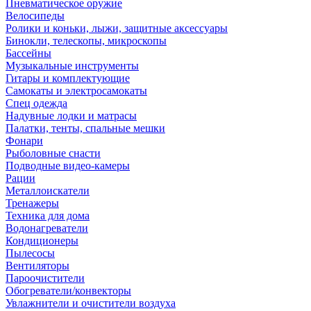
Пневматическое оружие
Велосипеды
Ролики и коньки, лыжи, защитные аксессуары
Бинокли, телескопы, микроскопы
Бассейны
Музыкальные инструменты
Гитары и комплектующие
Самокаты и электросамокаты
Спец одежда
Надувные лодки и матрасы
Палатки, тенты, спальные мешки
Фонари
Рыболовные снасти
Подводные видео-камеры
Рации
Металлоискатели
Тренажеры
Техника для дома
Водонагреватели
Кондиционеры
Пылесосы
Вентиляторы
Пароочистители
Обогреватели/конвекторы
Увлажнители и очистители воздуха