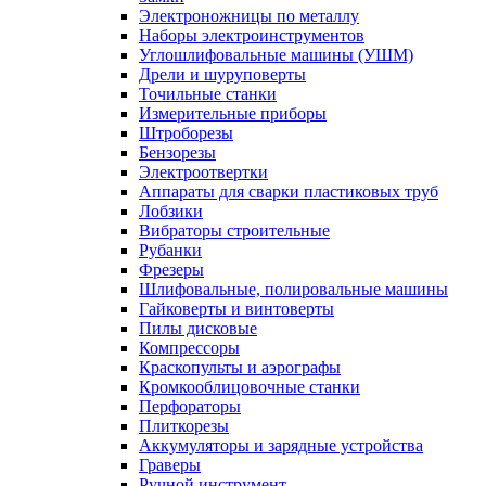
Электроножницы по металлу
Наборы электроинструментов
Углошлифовальные машины (УШМ)
Дрели и шуруповерты
Точильные станки
Измерительные приборы
Штроборезы
Бензорезы
Электроотвертки
Аппараты для сварки пластиковых труб
Лобзики
Вибраторы строительные
Рубанки
Фрезеры
Шлифовальные, полировальные машины
Гайковерты и винтоверты
Пилы дисковые
Компрессоры
Краскопульты и аэрографы
Кромкооблицовочные станки
Перфораторы
Плиткорезы
Аккумуляторы и зарядные устройства
Граверы
Ручной инструмент