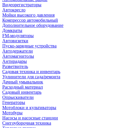
Видеорегистраторы
Автокресло
Мойки высокого давления
Компрессор автомобильный
Дополнительное оборудование
Домкраты
FM-модуляторы
Автовизитки
Пуско-зарядные устройства
Автодержатели
Автомагнитолы
Антирадары
Разветвитель
Садовая техника и инвентарь
Удлинители для сада/ремонта
Дачный умывальник
Расходный материал
Садовый инвентарь
Опрыскиватели
Генераторы
Мотоблоки и культиваторы
Мотобуры
Насосы и насосные станции
Снегоуборочная техника