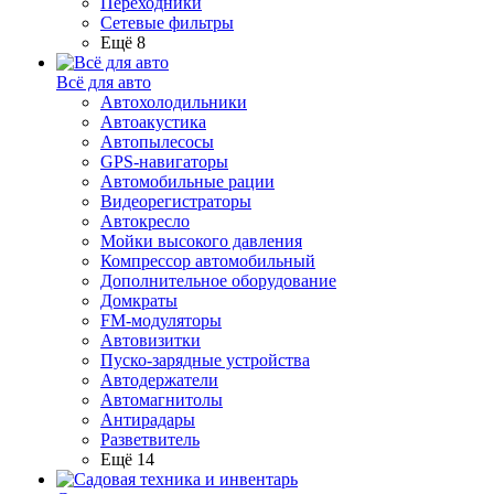
Переходники
Сетевые фильтры
Ещё 8
Всё для авто
Автохолодильники
Автоакустика
Автопылесосы
GPS-навигаторы
Автомобильные рации
Видеорегистраторы
Автокресло
Мойки высокого давления
Компрессор автомобильный
Дополнительное оборудование
Домкраты
FM-модуляторы
Автовизитки
Пуско-зарядные устройства
Автодержатели
Автомагнитолы
Антирадары
Разветвитель
Ещё 14