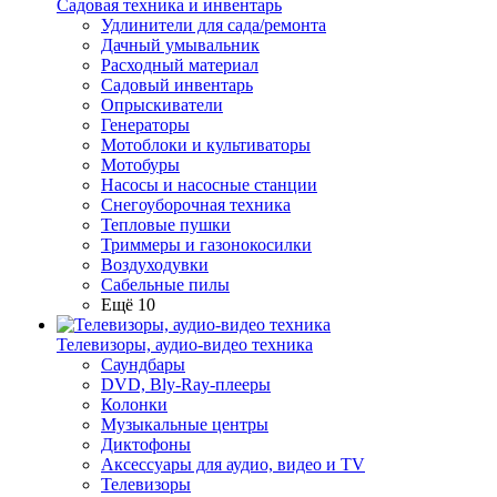
Садовая техника и инвентарь
Удлинители для сада/ремонта
Дачный умывальник
Расходный материал
Садовый инвентарь
Опрыскиватели
Генераторы
Мотоблоки и культиваторы
Мотобуры
Насосы и насосные станции
Снегоуборочная техника
Тепловые пушки
Триммеры и газонокосилки
Воздуходувки
Сабельные пилы
Ещё 10
Телевизоры, аудио-видео техника
Саундбары
DVD, Bly-Ray-плееры
Колонки
Музыкальные центры
Диктофоны
Аксессуары для аудио, видео и TV
Телевизоры