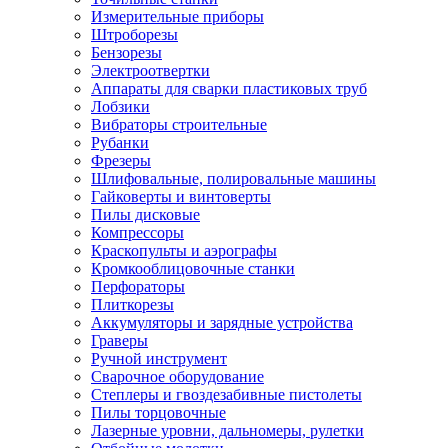
Измерительные приборы
Штроборезы
Бензорезы
Электроотвертки
Аппараты для сварки пластиковых труб
Лобзики
Вибраторы строительные
Рубанки
Фрезеры
Шлифовальные, полировальные машины
Гайковерты и винтоверты
Пилы дисковые
Компрессоры
Краскопульты и аэрографы
Кромкооблицовочные станки
Перфораторы
Плиткорезы
Аккумуляторы и зарядные устройства
Граверы
Ручной инструмент
Сварочное оборудование
Степлеры и гвоздезабивные пистолеты
Пилы торцовочные
Лазерные уровни, дальномеры, рулетки