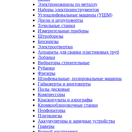
Электроножницы по металлу
Наборы электроинструментов
Углошлифовальные машины (УШМ)
Дрели и шуруповерты
Точильные станки
Измерительные приборы
Штроборезы
Бензорезы
Электроотвертки
Аппараты для сварки пластиковых труб
Лобзики
Вибраторы строительные
Рубанки
Фрезеры
Шлифовальные, полировальные машины
Гайковерты и винтоверты
Пилы дисковые
Компрессоры
Краскопульты и аэрографы
Кромкооблицовочные станки
Перфораторы
Плиткорезы
Аккумуляторы и зарядные устройства
Граверы
Ручной инструмент