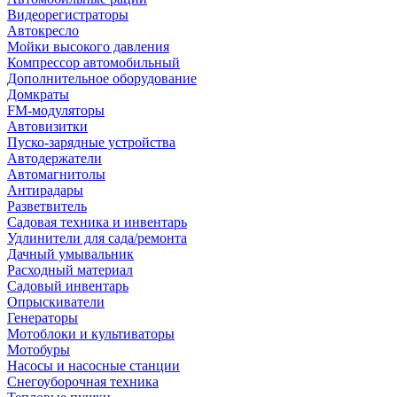
Видеорегистраторы
Автокресло
Мойки высокого давления
Компрессор автомобильный
Дополнительное оборудование
Домкраты
FM-модуляторы
Автовизитки
Пуско-зарядные устройства
Автодержатели
Автомагнитолы
Антирадары
Разветвитель
Садовая техника и инвентарь
Удлинители для сада/ремонта
Дачный умывальник
Расходный материал
Садовый инвентарь
Опрыскиватели
Генераторы
Мотоблоки и культиваторы
Мотобуры
Насосы и насосные станции
Снегоуборочная техника