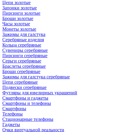
Цепи золотые
Запонки золотые
Пирсинги золотые
Броши золотые
Часы золотые
Монеты золотые
Зажимы для галстука
Серебряные изделия
Кольца серебряные
Сувениры серебряные
Пирсинги серебряные
Серьги серебряные
Браслеты серебряные
Броши серебряные
Зажимы для галстука серебряные
Цепи серебряные
Подвески серебряные
Футляры для ювелирных украшений
Смартфоны и гаджеты
Смартфоны и телефоны
Смартфоны
Телефоны
Стационарные телефоны
Гаджеты
Очки виртуальной реальности