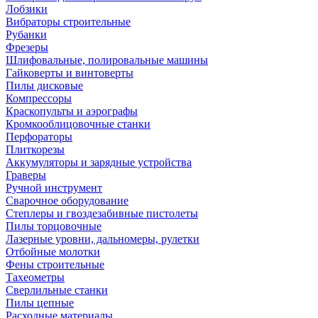
Лобзики
Вибраторы строительные
Рубанки
Фрезеры
Шлифовальные, полировальные машины
Гайковерты и винтоверты
Пилы дисковые
Компрессоры
Краскопульты и аэрографы
Кромкооблицовочные станки
Перфораторы
Плиткорезы
Аккумуляторы и зарядные устройства
Граверы
Ручной инструмент
Сварочное оборудование
Степлеры и гвоздезабивные пистолеты
Пилы торцовочные
Лазерные уровни, дальномеры, рулетки
Отбойные молотки
Фены строительные
Тахеометры
Сверлильные станки
Пилы цепные
Расходные материалы