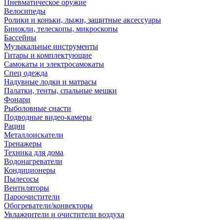
Пневматическое оружие
Велосипеды
Ролики и коньки, лыжи, защитные аксессуары
Бинокли, телескопы, микроскопы
Бассейны
Музыкальные инструменты
Гитары и комплектующие
Самокаты и электросамокаты
Спец одежда
Надувные лодки и матрасы
Палатки, тенты, спальные мешки
Фонари
Рыболовные снасти
Подводные видео-камеры
Рации
Металлоискатели
Тренажеры
Техника для дома
Водонагреватели
Кондиционеры
Пылесосы
Вентиляторы
Пароочистители
Обогреватели/конвекторы
Увлажнители и очистители воздуха