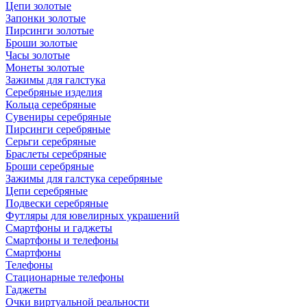
Цепи золотые
Запонки золотые
Пирсинги золотые
Броши золотые
Часы золотые
Монеты золотые
Зажимы для галстука
Серебряные изделия
Кольца серебряные
Сувениры серебряные
Пирсинги серебряные
Серьги серебряные
Браслеты серебряные
Броши серебряные
Зажимы для галстука серебряные
Цепи серебряные
Подвески серебряные
Футляры для ювелирных украшений
Смартфоны и гаджеты
Смартфоны и телефоны
Смартфоны
Телефоны
Стационарные телефоны
Гаджеты
Очки виртуальной реальности