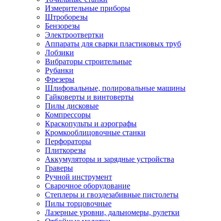
Измерительные приборы
Штроборезы
Бензорезы
Электроотвертки
Аппараты для сварки пластиковых труб
Лобзики
Вибраторы строительные
Рубанки
Фрезеры
Шлифовальные, полировальные машины
Гайковерты и винтоверты
Пилы дисковые
Компрессоры
Краскопульты и аэрографы
Кромкооблицовочные станки
Перфораторы
Плиткорезы
Аккумуляторы и зарядные устройства
Граверы
Ручной инструмент
Сварочное оборудование
Степлеры и гвоздезабивные пистолеты
Пилы торцовочные
Лазерные уровни, дальномеры, рулетки