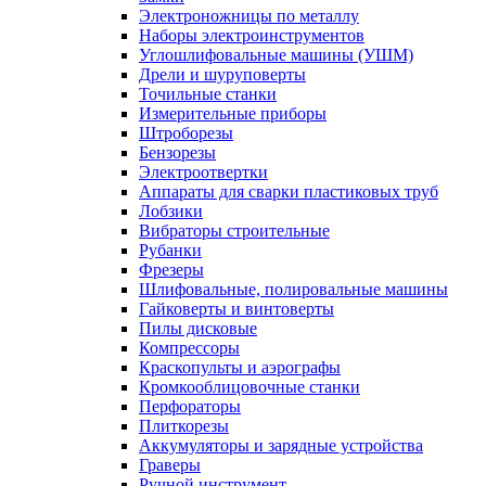
Электроножницы по металлу
Наборы электроинструментов
Углошлифовальные машины (УШМ)
Дрели и шуруповерты
Точильные станки
Измерительные приборы
Штроборезы
Бензорезы
Электроотвертки
Аппараты для сварки пластиковых труб
Лобзики
Вибраторы строительные
Рубанки
Фрезеры
Шлифовальные, полировальные машины
Гайковерты и винтоверты
Пилы дисковые
Компрессоры
Краскопульты и аэрографы
Кромкооблицовочные станки
Перфораторы
Плиткорезы
Аккумуляторы и зарядные устройства
Граверы
Ручной инструмент