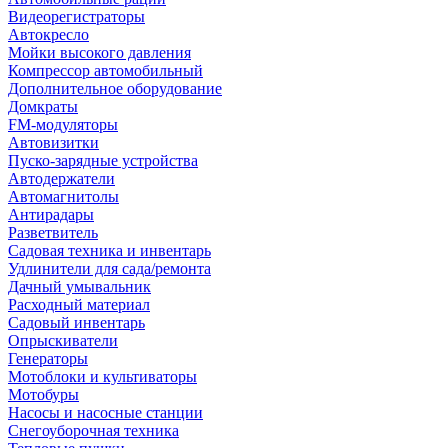
Видеорегистраторы
Автокресло
Мойки высокого давления
Компрессор автомобильный
Дополнительное оборудование
Домкраты
FM-модуляторы
Автовизитки
Пуско-зарядные устройства
Автодержатели
Автомагнитолы
Антирадары
Разветвитель
Садовая техника и инвентарь
Удлинители для сада/ремонта
Дачный умывальник
Расходный материал
Садовый инвентарь
Опрыскиватели
Генераторы
Мотоблоки и культиваторы
Мотобуры
Насосы и насосные станции
Снегоуборочная техника