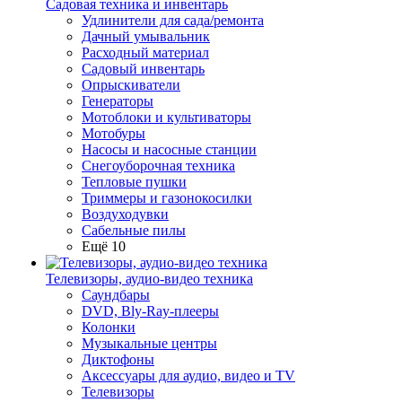
Садовая техника и инвентарь
Удлинители для сада/ремонта
Дачный умывальник
Расходный материал
Садовый инвентарь
Опрыскиватели
Генераторы
Мотоблоки и культиваторы
Мотобуры
Насосы и насосные станции
Снегоуборочная техника
Тепловые пушки
Триммеры и газонокосилки
Воздуходувки
Сабельные пилы
Ещё 10
Телевизоры, аудио-видео техника
Саундбары
DVD, Bly-Ray-плееры
Колонки
Музыкальные центры
Диктофоны
Аксессуары для аудио, видео и TV
Телевизоры