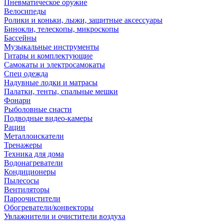
Пневматическое оружие
Велосипеды
Ролики и коньки, лыжи, защитные аксессуары
Бинокли, телескопы, микроскопы
Бассейны
Музыкальные инструменты
Гитары и комплектующие
Самокаты и электросамокаты
Спец одежда
Надувные лодки и матрасы
Палатки, тенты, спальные мешки
Фонари
Рыболовные снасти
Подводные видео-камеры
Рации
Металлоискатели
Тренажеры
Техника для дома
Водонагреватели
Кондиционеры
Пылесосы
Вентиляторы
Пароочистители
Обогреватели/конвекторы
Увлажнители и очистители воздуха