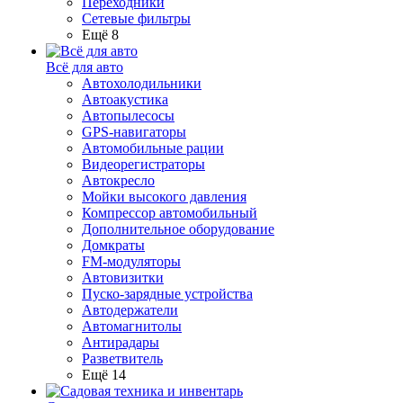
Переходники
Сетевые фильтры
Ещё 8
Всё для авто
Автохолодильники
Автоакустика
Автопылесосы
GPS-навигаторы
Автомобильные рации
Видеорегистраторы
Автокресло
Мойки высокого давления
Компрессор автомобильный
Дополнительное оборудование
Домкраты
FM-модуляторы
Автовизитки
Пуско-зарядные устройства
Автодержатели
Автомагнитолы
Антирадары
Разветвитель
Ещё 14