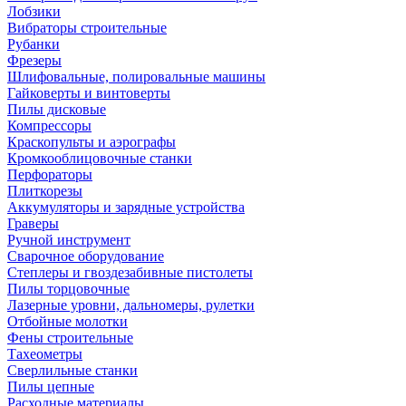
Лобзики
Вибраторы строительные
Рубанки
Фрезеры
Шлифовальные, полировальные машины
Гайковерты и винтоверты
Пилы дисковые
Компрессоры
Краскопульты и аэрографы
Кромкооблицовочные станки
Перфораторы
Плиткорезы
Аккумуляторы и зарядные устройства
Граверы
Ручной инструмент
Сварочное оборудование
Степлеры и гвоздезабивные пистолеты
Пилы торцовочные
Лазерные уровни, дальномеры, рулетки
Отбойные молотки
Фены строительные
Тахеометры
Сверлильные станки
Пилы цепные
Расходные материалы