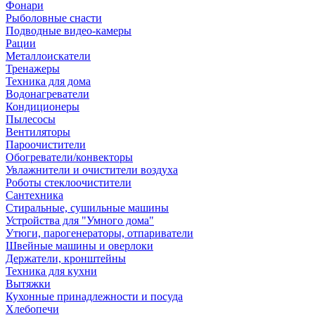
Фонари
Рыболовные снасти
Подводные видео-камеры
Рации
Металлоискатели
Тренажеры
Техника для дома
Водонагреватели
Кондиционеры
Пылесосы
Вентиляторы
Пароочистители
Обогреватели/конвекторы
Увлажнители и очистители воздуха
Роботы стеклоочистители
Сантехника
Стиральные, сушильные машины
Устройства для "Умного дома"
Утюги, парогенераторы, отпариватели
Швейные машины и оверлоки
Держатели, кронштейны
Техника для кухни
Вытяжки
Кухонные принадлежности и посуда
Хлебопечи