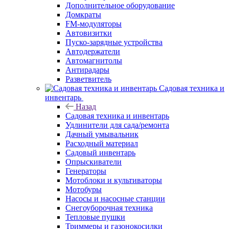
Дополнительное оборудование
Домкраты
FM-модуляторы
Автовизитки
Пуско-зарядные устройства
Автодержатели
Автомагнитолы
Антирадары
Разветвитель
Садовая техника и
инвентарь
Назад
Садовая техника и инвентарь
Удлинители для сада/ремонта
Дачный умывальник
Расходный материал
Садовый инвентарь
Опрыскиватели
Генераторы
Мотоблоки и культиваторы
Мотобуры
Насосы и насосные станции
Снегоуборочная техника
Тепловые пушки
Триммеры и газонокосилки