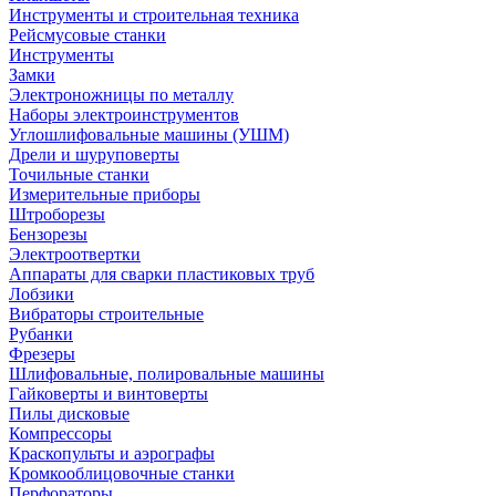
Инструменты и строительная техника
Рейсмусовые станки
Инструменты
Замки
Электроножницы по металлу
Наборы электроинструментов
Углошлифовальные машины (УШМ)
Дрели и шуруповерты
Точильные станки
Измерительные приборы
Штроборезы
Бензорезы
Электроотвертки
Аппараты для сварки пластиковых труб
Лобзики
Вибраторы строительные
Рубанки
Фрезеры
Шлифовальные, полировальные машины
Гайковерты и винтоверты
Пилы дисковые
Компрессоры
Краскопульты и аэрографы
Кромкооблицовочные станки
Перфораторы