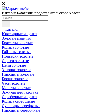
Интернет-магазин представительского класса
Каталог
Ювелирные изделия
Золотые изделия
Браслеты золотые
Кольца золотые
Гайтаны золотые
Подвески золотые
Серьги золотые
Цепи золотые
Запонки золотые
Пирсинги золотые
Броши золотые
Часы золотые
Монеты золотые
Зажимы для галстука
Серебряные изделия
Кольца серебряные
Сувениры серебряные
Пирсинги серебряные