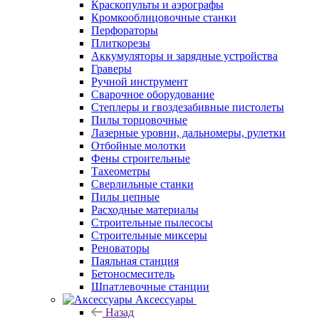
Краскопульты и аэрографы
Кромкооблицовочные станки
Перфораторы
Плиткорезы
Аккумуляторы и зарядные устройства
Граверы
Ручной инструмент
Сварочное оборудование
Степлеры и гвоздезабивные пистолеты
Пилы торцовочные
Лазерные уровни, дальномеры, рулетки
Отбойные молотки
Фены строительные
Тахеометры
Сверлильные станки
Пилы цепные
Расходные материалы
Строительные пылесосы
Строительные миксеры
Реноваторы
Паяльная станция
Бетоносмеситель
Шпатлевочные станции
Аксессуары
Назад