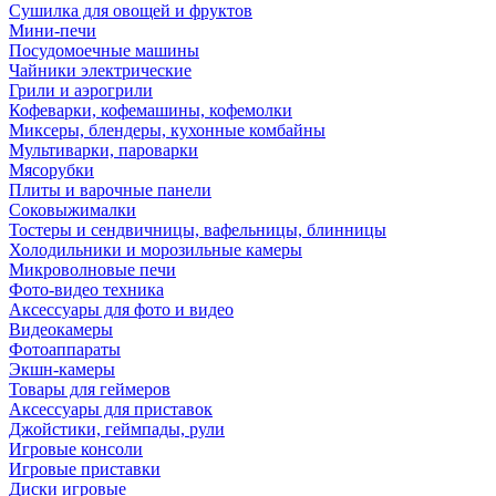
Сушилка для овощей и фруктов
Мини-печи
Посудомоечные машины
Чайники электрические
Грили и аэрогрили
Кофеварки, кофемашины, кофемолки
Миксеры, блендеры, кухонные комбайны
Мультиварки, пароварки
Мясорубки
Плиты и варочные панели
Соковыжималки
Тостеры и сендвичницы, вафельницы, блинницы
Холодильники и морозильные камеры
Микроволновые печи
Фото-видео техника
Аксессуары для фото и видео
Видеокамеры
Фотоаппараты
Экшн-камеры
Товары для геймеров
Аксессуары для приставок
Джойстики, геймпады, рули
Игровые консоли
Игровые приставки
Диски игровые