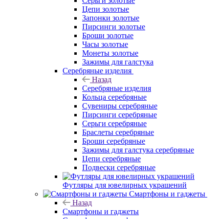
Серьги золотые
Цепи золотые
Запонки золотые
Пирсинги золотые
Броши золотые
Часы золотые
Монеты золотые
Зажимы для галстука
Серебряные изделия
Назад
Серебряные изделия
Кольца серебряные
Сувениры серебряные
Пирсинги серебряные
Серьги серебряные
Браслеты серебряные
Броши серебряные
Зажимы для галстука серебряные
Цепи серебряные
Подвески серебряные
Футляры для ювелирных украшений
Смартфоны и гаджеты
Назад
Смартфоны и гаджеты