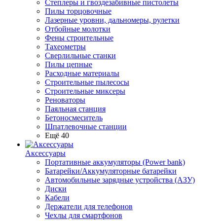
Степлеры и гвоздезабивные пистолеты
Пилы торцовочные
Лазерные уровни, дальномеры, рулетки
Отбойные молотки
Фены строительные
Тахеометры
Сверлильные станки
Пилы цепные
Расходные материалы
Строительные пылесосы
Строительные миксеры
Реноваторы
Паяльная станция
Бетоносмеситель
Шпатлевочные станции
Ещё 40
Аксессуары
Портативные аккумуляторы (Power bank)
Батарейки/Аккумуляторные батарейки
Автомобильные зарядные устройства (АЗУ)
Диски
Кабели
Держатели для телефонов
Чехлы для смартфонов