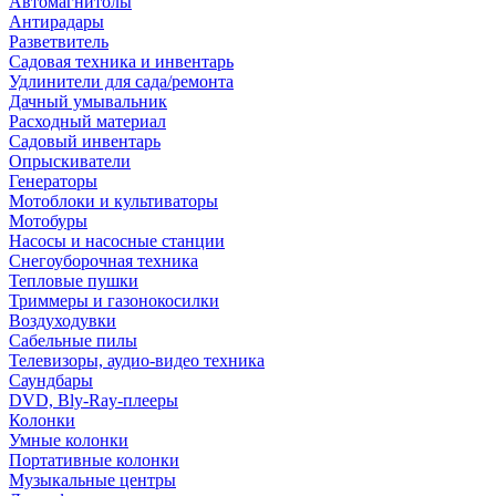
Автомагнитолы
Антирадары
Разветвитель
Садовая техника и инвентарь
Удлинители для сада/ремонта
Дачный умывальник
Расходный материал
Садовый инвентарь
Опрыскиватели
Генераторы
Мотоблоки и культиваторы
Мотобуры
Насосы и насосные станции
Снегоуборочная техника
Тепловые пушки
Триммеры и газонокосилки
Воздуходувки
Сабельные пилы
Телевизоры, аудио-видео техника
Саундбары
DVD, Bly-Ray-плееры
Колонки
Умные колонки
Портативные колонки
Музыкальные центры