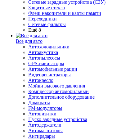
Сетевые зарядные устройства (СЗУ)
Защитные стекла
Флеш-накопители и карты памяти
Переходники
Сетевые фильтры
Ещё 8
Всё для авто
Автохолодильники
Автоакустика
Автопылесосы
GPS-навигаторы
Автомобильные рации
Видеорегистраторы
Автокресло
Мойки высокого давления
Компрессор автомобильный
Дополнительное оборудование
Домкраты
FM-модуляторы
Автовизитки
Пуско-зарядные устройства
Автодержатели
Автомагнитолы
Антирадары