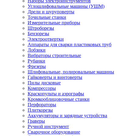
Наборы электроинструментов
Углошлифовальные машины (УШМ)
Дрели и шуруповерты
Точильные станки
Измерительные приборы
Штроборезы
Бензорезы
Электроотвертки
Аппараты для сварки пластиковых труб
Лобзики
Вибраторы строительные
Рубанки
Фрезеры
Шлифовальные, полировальные машины
Гайковерты и винтоверты
Пилы дисковые
Компрессоры
Краскопульты и аэрографы
Кромкооблицовочные станки
Перфораторы
Плиткорезы
Аккумуляторы и зарядные устройства
Граверы
Ручной инструмент
Сварочное оборудование