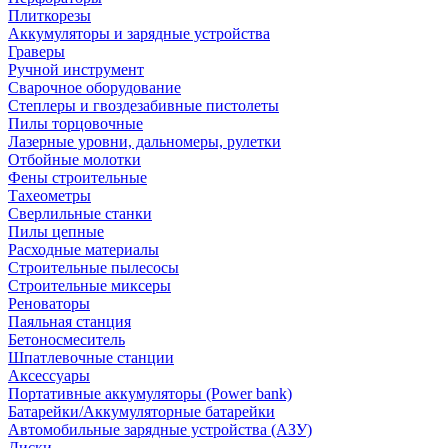
Плиткорезы
Аккумуляторы и зарядные устройства
Граверы
Ручной инструмент
Сварочное оборудование
Степлеры и гвоздезабивные пистолеты
Пилы торцовочные
Лазерные уровни, дальномеры, рулетки
Отбойные молотки
Фены строительные
Тахеометры
Сверлильные станки
Пилы цепные
Расходные материалы
Строительные пылесосы
Строительные миксеры
Реноваторы
Паяльная станция
Бетоносмеситель
Шпатлевочные станции
Аксессуары
Портативные аккумуляторы (Power bank)
Батарейки/Аккумуляторные батарейки
Автомобильные зарядные устройства (АЗУ)
Диски