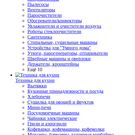
Пылесосы
Вентиляторы
Пароочистители
Обогреватели/конвекторы
Увлажнители и очистители воздуха
Роботы стеклоочистители
Сантехника
Стиральные, сушильные машины
Устройства для "Умного дома"
Утюги, парогенераторы, отпариватели
Швейные машины и оверлоки
Держатели, кронштейны
Ещё 10
Техника для кухни
Вытяжки
Кухонные принадлежности и посуда
Хлебопечи
Сушилка для овощей и фруктов
Мини-печи
Посудомоечные машины
Чайники электрические
Грили и аэрогрили
Кофеварки, кофемашины, кофемолки
Миксеры, блендеры, кухонные комбайны