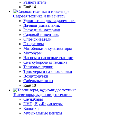
Разветвитель
Ещё 14
Садовая техника и инвентарь
Удлинители для сада/ремонта
Дачный умывальник
Расходный материал
Садовый инвентарь
Опрыскиватели
Генераторы
Мотоблоки и культиваторы
Мотобуры
Насосы и насосные станции
Снегоуборочная техника
Тепловые пушки
Триммеры и газонокосилки
Воздуходувки
Сабельные пилы
Ещё 10
Телевизоры, аудио-видео техника
Саундбары
DVD, Bly-Ray-плееры
Колонки
Музыкальные центры