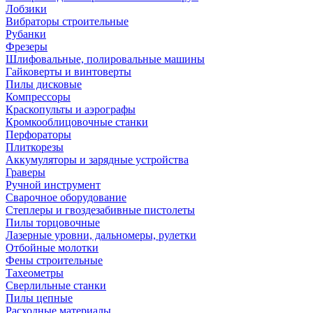
Лобзики
Вибраторы строительные
Рубанки
Фрезеры
Шлифовальные, полировальные машины
Гайковерты и винтоверты
Пилы дисковые
Компрессоры
Краскопульты и аэрографы
Кромкооблицовочные станки
Перфораторы
Плиткорезы
Аккумуляторы и зарядные устройства
Граверы
Ручной инструмент
Сварочное оборудование
Степлеры и гвоздезабивные пистолеты
Пилы торцовочные
Лазерные уровни, дальномеры, рулетки
Отбойные молотки
Фены строительные
Тахеометры
Сверлильные станки
Пилы цепные
Расходные материалы