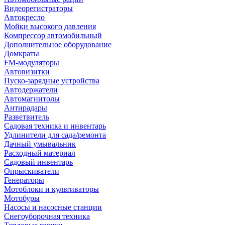
Видеорегистраторы
Автокресло
Мойки высокого давления
Компрессор автомобильный
Дополнительное оборудование
Домкраты
FM-модуляторы
Автовизитки
Пуско-зарядные устройства
Автодержатели
Автомагнитолы
Антирадары
Разветвитель
Садовая техника и инвентарь
Удлинители для сада/ремонта
Дачный умывальник
Расходный материал
Садовый инвентарь
Опрыскиватели
Генераторы
Мотоблоки и культиваторы
Мотобуры
Насосы и насосные станции
Снегоуборочная техника