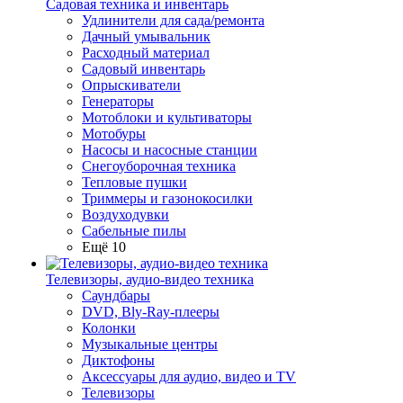
Садовая техника и инвентарь
Удлинители для сада/ремонта
Дачный умывальник
Расходный материал
Садовый инвентарь
Опрыскиватели
Генераторы
Мотоблоки и культиваторы
Мотобуры
Насосы и насосные станции
Снегоуборочная техника
Тепловые пушки
Триммеры и газонокосилки
Воздуходувки
Сабельные пилы
Ещё 10
Телевизоры, аудио-видео техника
Саундбары
DVD, Bly-Ray-плееры
Колонки
Музыкальные центры
Диктофоны
Аксессуары для аудио, видео и TV
Телевизоры