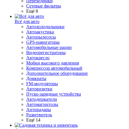
Переходники
Сетевые фильтры
Ещё 8
Всё для авто
Автохолодильники
Автоакустика
Автопылесосы
GPS-навигаторы
Автомобильные рации
Видеорегистраторы
Автокресло
Мойки высокого давления
Компрессор автомобильный
Дополнительное оборудование
Домкраты
FM-модуляторы
Автовизитки
Пуско-зарядные устройства
Автодержатели
Автомагнитолы
Антирадары
Разветвитель
Ещё 14