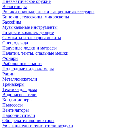
Пневматическое оружие
Велосипеды
Ролики и коньки, лыжи, защитные аксессуары
Бинокли, телескопы, микроскопы
Бассейны
Музыкальные инструменты
Гитары и комплектующие
Самокаты и электросамокаты
Спец одежда
Надувные лодки и матрасы
Палатки, тенты, спальные мешки
Фонари
Рыболовные снасти
Подводные видео-камеры
Рации
Металлоискатели
Тренажеры
Техника для дома
Водонагреватели
Кондиционеры
Пылесосы
Вентиляторы
Пароочистители
Обогреватели/конвекторы
Увлажнители и очистители воздуха