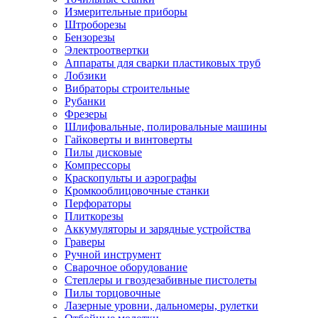
Измерительные приборы
Штроборезы
Бензорезы
Электроотвертки
Аппараты для сварки пластиковых труб
Лобзики
Вибраторы строительные
Рубанки
Фрезеры
Шлифовальные, полировальные машины
Гайковерты и винтоверты
Пилы дисковые
Компрессоры
Краскопульты и аэрографы
Кромкооблицовочные станки
Перфораторы
Плиткорезы
Аккумуляторы и зарядные устройства
Граверы
Ручной инструмент
Сварочное оборудование
Степлеры и гвоздезабивные пистолеты
Пилы торцовочные
Лазерные уровни, дальномеры, рулетки