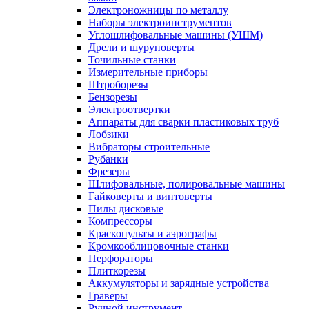
Электроножницы по металлу
Наборы электроинструментов
Углошлифовальные машины (УШМ)
Дрели и шуруповерты
Точильные станки
Измерительные приборы
Штроборезы
Бензорезы
Электроотвертки
Аппараты для сварки пластиковых труб
Лобзики
Вибраторы строительные
Рубанки
Фрезеры
Шлифовальные, полировальные машины
Гайковерты и винтоверты
Пилы дисковые
Компрессоры
Краскопульты и аэрографы
Кромкооблицовочные станки
Перфораторы
Плиткорезы
Аккумуляторы и зарядные устройства
Граверы
Ручной инструмент