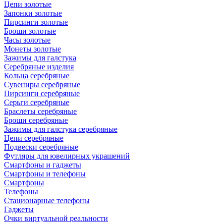
Цепи золотые
Запонки золотые
Пирсинги золотые
Броши золотые
Часы золотые
Монеты золотые
Зажимы для галстука
Серебряные изделия
Кольца серебряные
Сувениры серебряные
Пирсинги серебряные
Серьги серебряные
Браслеты серебряные
Броши серебряные
Зажимы для галстука серебряные
Цепи серебряные
Подвески серебряные
Футляры для ювелирных украшений
Смартфоны и гаджеты
Смартфоны и телефоны
Смартфоны
Телефоны
Стационарные телефоны
Гаджеты
Очки виртуальной реальности