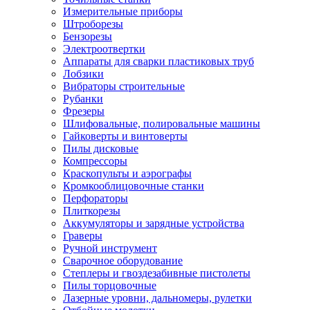
Измерительные приборы
Штроборезы
Бензорезы
Электроотвертки
Аппараты для сварки пластиковых труб
Лобзики
Вибраторы строительные
Рубанки
Фрезеры
Шлифовальные, полировальные машины
Гайковерты и винтоверты
Пилы дисковые
Компрессоры
Краскопульты и аэрографы
Кромкооблицовочные станки
Перфораторы
Плиткорезы
Аккумуляторы и зарядные устройства
Граверы
Ручной инструмент
Сварочное оборудование
Степлеры и гвоздезабивные пистолеты
Пилы торцовочные
Лазерные уровни, дальномеры, рулетки