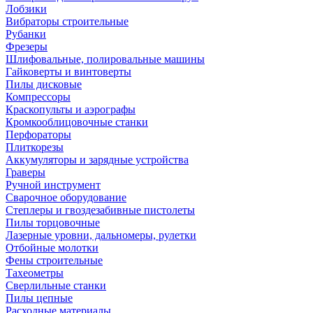
Лобзики
Вибраторы строительные
Рубанки
Фрезеры
Шлифовальные, полировальные машины
Гайковерты и винтоверты
Пилы дисковые
Компрессоры
Краскопульты и аэрографы
Кромкооблицовочные станки
Перфораторы
Плиткорезы
Аккумуляторы и зарядные устройства
Граверы
Ручной инструмент
Сварочное оборудование
Степлеры и гвоздезабивные пистолеты
Пилы торцовочные
Лазерные уровни, дальномеры, рулетки
Отбойные молотки
Фены строительные
Тахеометры
Сверлильные станки
Пилы цепные
Расходные материалы