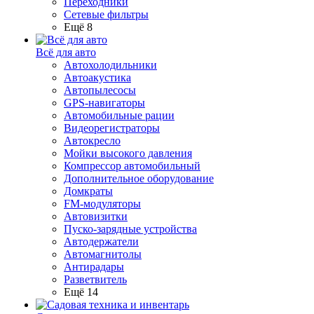
Переходники
Сетевые фильтры
Ещё 8
Всё для авто
Автохолодильники
Автоакустика
Автопылесосы
GPS-навигаторы
Автомобильные рации
Видеорегистраторы
Автокресло
Мойки высокого давления
Компрессор автомобильный
Дополнительное оборудование
Домкраты
FM-модуляторы
Автовизитки
Пуско-зарядные устройства
Автодержатели
Автомагнитолы
Антирадары
Разветвитель
Ещё 14