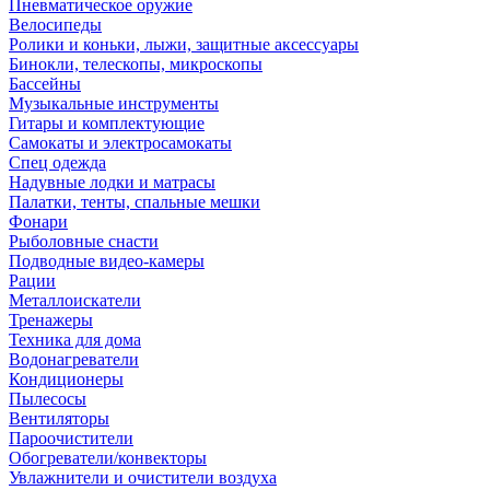
Пневматическое оружие
Велосипеды
Ролики и коньки, лыжи, защитные аксессуары
Бинокли, телескопы, микроскопы
Бассейны
Музыкальные инструменты
Гитары и комплектующие
Самокаты и электросамокаты
Спец одежда
Надувные лодки и матрасы
Палатки, тенты, спальные мешки
Фонари
Рыболовные снасти
Подводные видео-камеры
Рации
Металлоискатели
Тренажеры
Техника для дома
Водонагреватели
Кондиционеры
Пылесосы
Вентиляторы
Пароочистители
Обогреватели/конвекторы
Увлажнители и очистители воздуха