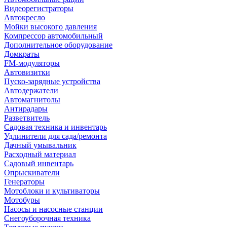
Видеорегистраторы
Автокресло
Мойки высокого давления
Компрессор автомобильный
Дополнительное оборудование
Домкраты
FM-модуляторы
Автовизитки
Пуско-зарядные устройства
Автодержатели
Автомагнитолы
Антирадары
Разветвитель
Садовая техника и инвентарь
Удлинители для сада/ремонта
Дачный умывальник
Расходный материал
Садовый инвентарь
Опрыскиватели
Генераторы
Мотоблоки и культиваторы
Мотобуры
Насосы и насосные станции
Снегоуборочная техника