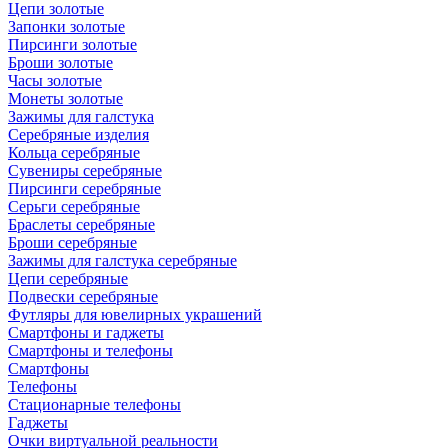
Цепи золотые
Запонки золотые
Пирсинги золотые
Броши золотые
Часы золотые
Монеты золотые
Зажимы для галстука
Серебряные изделия
Кольца серебряные
Сувениры серебряные
Пирсинги серебряные
Серьги серебряные
Браслеты серебряные
Броши серебряные
Зажимы для галстука серебряные
Цепи серебряные
Подвески серебряные
Футляры для ювелирных украшений
Смартфоны и гаджеты
Смартфоны и телефоны
Смартфоны
Телефоны
Стационарные телефоны
Гаджеты
Очки виртуальной реальности