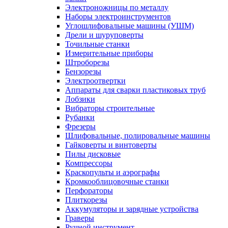
Электроножницы по металлу
Наборы электроинструментов
Углошлифовальные машины (УШМ)
Дрели и шуруповерты
Точильные станки
Измерительные приборы
Штроборезы
Бензорезы
Электроотвертки
Аппараты для сварки пластиковых труб
Лобзики
Вибраторы строительные
Рубанки
Фрезеры
Шлифовальные, полировальные машины
Гайковерты и винтоверты
Пилы дисковые
Компрессоры
Краскопульты и аэрографы
Кромкооблицовочные станки
Перфораторы
Плиткорезы
Аккумуляторы и зарядные устройства
Граверы
Ручной инструмент