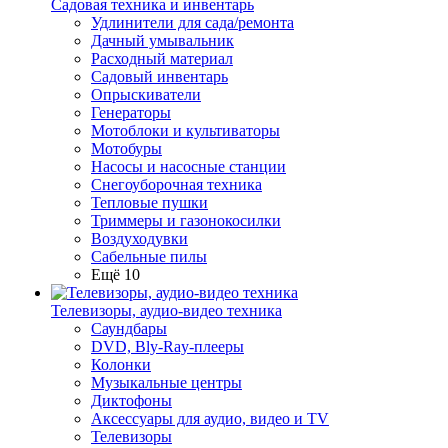
Садовая техника и инвентарь
Удлинители для сада/ремонта
Дачный умывальник
Расходный материал
Садовый инвентарь
Опрыскиватели
Генераторы
Мотоблоки и культиваторы
Мотобуры
Насосы и насосные станции
Снегоуборочная техника
Тепловые пушки
Триммеры и газонокосилки
Воздуходувки
Сабельные пилы
Ещё 10
Телевизоры, аудио-видео техника
Саундбары
DVD, Bly-Ray-плееры
Колонки
Музыкальные центры
Диктофоны
Аксессуары для аудио, видео и TV
Телевизоры