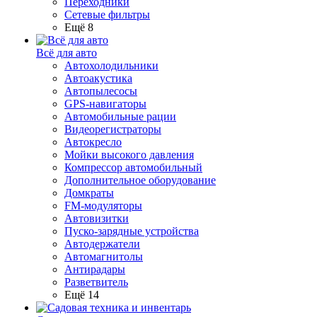
Переходники
Сетевые фильтры
Ещё 8
Всё для авто
Автохолодильники
Автоакустика
Автопылесосы
GPS-навигаторы
Автомобильные рации
Видеорегистраторы
Автокресло
Мойки высокого давления
Компрессор автомобильный
Дополнительное оборудование
Домкраты
FM-модуляторы
Автовизитки
Пуско-зарядные устройства
Автодержатели
Автомагнитолы
Антирадары
Разветвитель
Ещё 14