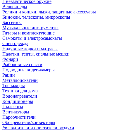
Пневматическое оружие
Велосипеды
Ролики и коньки, лыжи, защитные аксессуары
Бинокли, телескопы, микроскопы
Бассейны
Музыкальные инструменты
Гитары и комплектующие
Самокаты и электросамокаты
Спец одежда
Надувные лодки и матрасы
Палатки, тенты, спальные мешки
Фонари
Рыболовные снасти
Подводные видео-камеры
Рации
Металлоискатели
Тренажеры
Техника для дома
Водонагреватели
Кондиционеры
Пылесосы
Вентиляторы
Пароочистители
Обогреватели/конвекторы
Увлажнители и очистители воздуха