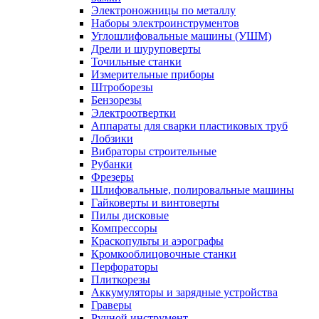
Электроножницы по металлу
Наборы электроинструментов
Углошлифовальные машины (УШМ)
Дрели и шуруповерты
Точильные станки
Измерительные приборы
Штроборезы
Бензорезы
Электроотвертки
Аппараты для сварки пластиковых труб
Лобзики
Вибраторы строительные
Рубанки
Фрезеры
Шлифовальные, полировальные машины
Гайковерты и винтоверты
Пилы дисковые
Компрессоры
Краскопульты и аэрографы
Кромкооблицовочные станки
Перфораторы
Плиткорезы
Аккумуляторы и зарядные устройства
Граверы
Ручной инструмент