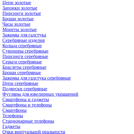
Цепи золотые
Запонки золотые
Пирсинги золотые
Броши золотые
Часы золотые
Монеты золотые
Зажимы для галстука
Серебряные изделия
Кольца серебряные
Сувениры серебряные
Пирсинги серебряные
Серьги серебряные
Браслеты серебряные
Броши серебряные
Зажимы для галстука серебряные
Цепи серебряные
Подвески серебряные
Футляры для ювелирных украшений
Смартфоны и гаджеты
Смартфоны и телефоны
Смартфоны
Телефоны
Стационарные телефоны
Гаджеты
Очки виртуальной реальности