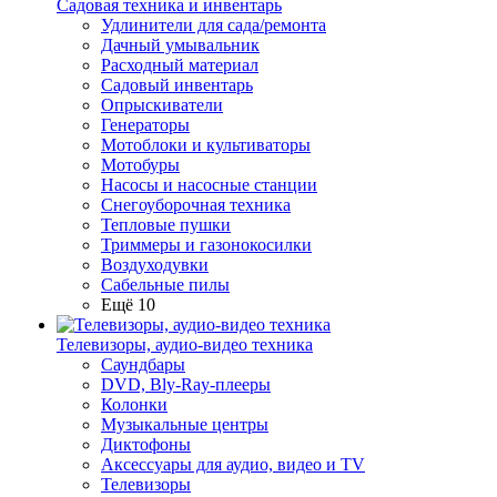
Садовая техника и инвентарь
Удлинители для сада/ремонта
Дачный умывальник
Расходный материал
Садовый инвентарь
Опрыскиватели
Генераторы
Мотоблоки и культиваторы
Мотобуры
Насосы и насосные станции
Снегоуборочная техника
Тепловые пушки
Триммеры и газонокосилки
Воздуходувки
Сабельные пилы
Ещё 10
Телевизоры, аудио-видео техника
Саундбары
DVD, Bly-Ray-плееры
Колонки
Музыкальные центры
Диктофоны
Аксессуары для аудио, видео и TV
Телевизоры