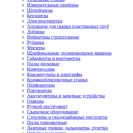
Измерительные приборы
Штроборезы
Бензорезы
Электроотвертки
Аппараты для сварки пластиковых труб
Лобзики
Вибраторы строительные
Рубанки
Фрезеры
Шлифовальные, полировальные машины
Гайковерты и винтоверты
Пилы дисковые
Компрессоры
Краскопульты и аэрографы
Кромкооблицовочные станки
Перфораторы
Плиткорезы
Аккумуляторы и зарядные устройства
Граверы
Ручной инструмент
Сварочное оборудование
Степлеры и гвоздезабивные пистолеты
Пилы торцовочные
Лазерные уровни, дальномеры, рулетки