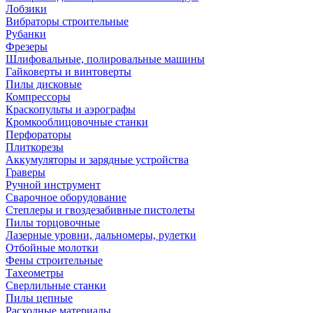
Лобзики
Вибраторы строительные
Рубанки
Фрезеры
Шлифовальные, полировальные машины
Гайковерты и винтоверты
Пилы дисковые
Компрессоры
Краскопульты и аэрографы
Кромкооблицовочные станки
Перфораторы
Плиткорезы
Аккумуляторы и зарядные устройства
Граверы
Ручной инструмент
Сварочное оборудование
Степлеры и гвоздезабивные пистолеты
Пилы торцовочные
Лазерные уровни, дальномеры, рулетки
Отбойные молотки
Фены строительные
Тахеометры
Сверлильные станки
Пилы цепные
Расходные материалы