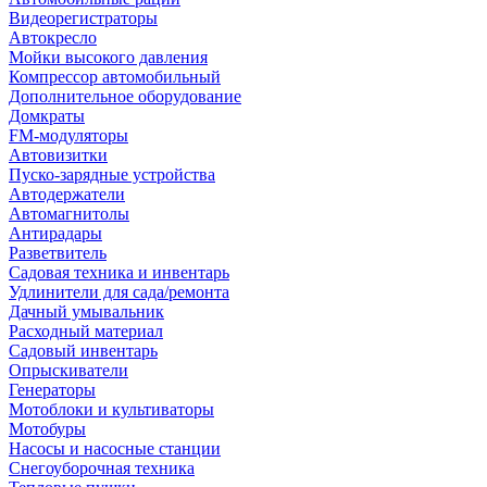
Видеорегистраторы
Автокресло
Мойки высокого давления
Компрессор автомобильный
Дополнительное оборудование
Домкраты
FM-модуляторы
Автовизитки
Пуско-зарядные устройства
Автодержатели
Автомагнитолы
Антирадары
Разветвитель
Садовая техника и инвентарь
Удлинители для сада/ремонта
Дачный умывальник
Расходный материал
Садовый инвентарь
Опрыскиватели
Генераторы
Мотоблоки и культиваторы
Мотобуры
Насосы и насосные станции
Снегоуборочная техника