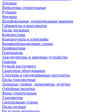
Лобзики
Вибраторы строительные
Рубанки
Фрезеры
Шлифовальные, полировальные машины
Гайковерты и винтоверты
Пилы дисковые
Компрессоры
Краскопульты и аэрографы
Кромкооблицовочные станки
Перфораторы
Плиткорезы
Аккумуляторы и зарядные устройства
Граверы
Ручной инструмент
Сварочное оборудование
Степлеры и гвоздезабивные пистолеты
Пилы торцовочные
Лазерные уровни, дальномеры, рулетки
Отбойные молотки
Фены строительные
Тахеометры
Сверлильные станки
Пилы цепные
Расходные материалы