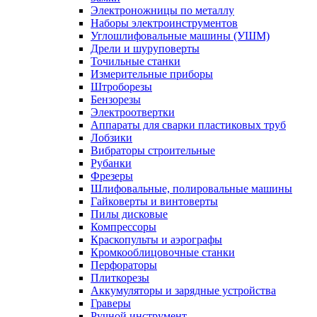
Электроножницы по металлу
Наборы электроинструментов
Углошлифовальные машины (УШМ)
Дрели и шуруповерты
Точильные станки
Измерительные приборы
Штроборезы
Бензорезы
Электроотвертки
Аппараты для сварки пластиковых труб
Лобзики
Вибраторы строительные
Рубанки
Фрезеры
Шлифовальные, полировальные машины
Гайковерты и винтоверты
Пилы дисковые
Компрессоры
Краскопульты и аэрографы
Кромкооблицовочные станки
Перфораторы
Плиткорезы
Аккумуляторы и зарядные устройства
Граверы
Ручной инструмент