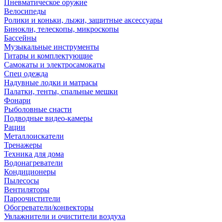
Пневматическое оружие
Велосипеды
Ролики и коньки, лыжи, защитные аксессуары
Бинокли, телескопы, микроскопы
Бассейны
Музыкальные инструменты
Гитары и комплектующие
Самокаты и электросамокаты
Спец одежда
Надувные лодки и матрасы
Палатки, тенты, спальные мешки
Фонари
Рыболовные снасти
Подводные видео-камеры
Рации
Металлоискатели
Тренажеры
Техника для дома
Водонагреватели
Кондиционеры
Пылесосы
Вентиляторы
Пароочистители
Обогреватели/конвекторы
Увлажнители и очистители воздуха