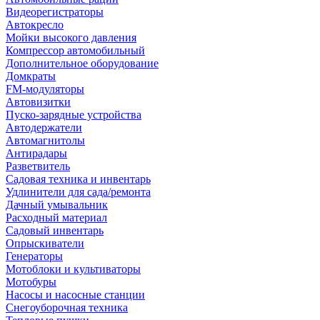
Видеорегистраторы
Автокресло
Мойки высокого давления
Компрессор автомобильный
Дополнительное оборудование
Домкраты
FM-модуляторы
Автовизитки
Пуско-зарядные устройства
Автодержатели
Автомагнитолы
Антирадары
Разветвитель
Садовая техника и инвентарь
Удлинители для сада/ремонта
Дачный умывальник
Расходный материал
Садовый инвентарь
Опрыскиватели
Генераторы
Мотоблоки и культиваторы
Мотобуры
Насосы и насосные станции
Снегоуборочная техника