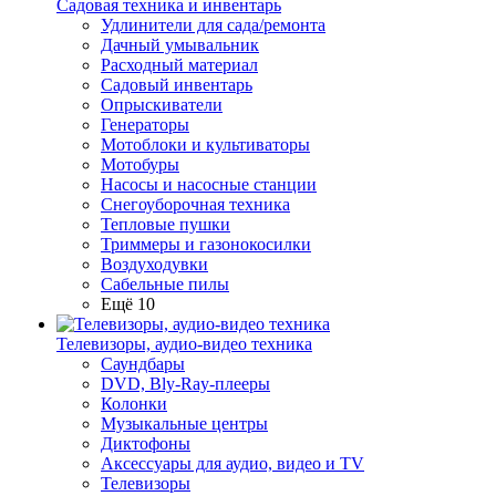
Садовая техника и инвентарь
Удлинители для сада/ремонта
Дачный умывальник
Расходный материал
Садовый инвентарь
Опрыскиватели
Генераторы
Мотоблоки и культиваторы
Мотобуры
Насосы и насосные станции
Снегоуборочная техника
Тепловые пушки
Триммеры и газонокосилки
Воздуходувки
Сабельные пилы
Ещё 10
Телевизоры, аудио-видео техника
Саундбары
DVD, Bly-Ray-плееры
Колонки
Музыкальные центры
Диктофоны
Аксессуары для аудио, видео и TV
Телевизоры