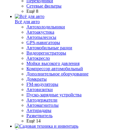
Переходники
Сетевые фильтры
Ещё 8
Всё для авто
Автохолодильники
Автоакустика
Автопылесосы
GPS-навигаторы
Автомобильные рации
Видеорегистраторы
Автокресло
Мойки высокого давления
Компрессор автомобильный
Дополнительное оборудование
Домкраты
FM-модуляторы
Автовизитки
Пуско-зарядные устройства
Автодержатели
Автомагнитолы
Антирадары
Разветвитель
Ещё 14