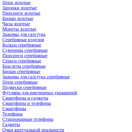
Цепи золотые
Запонки золотые
Пирсинги золотые
Броши золотые
Часы золотые
Монеты золотые
Зажимы для галстука
Серебряные изделия
Кольца серебряные
Сувениры серебряные
Пирсинги серебряные
Серьги серебряные
Браслеты серебряные
Броши серебряные
Зажимы для галстука серебряные
Цепи серебряные
Подвески серебряные
Футляры для ювелирных украшений
Смартфоны и гаджеты
Смартфоны и телефоны
Смартфоны
Телефоны
Стационарные телефоны
Гаджеты
Очки виртуальной реальности