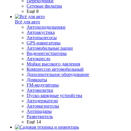
Переходники
Сетевые фильтры
Ещё 8
Всё для авто
Автохолодильники
Автоакустика
Автопылесосы
GPS-навигаторы
Автомобильные рации
Видеорегистраторы
Автокресло
Мойки высокого давления
Компрессор автомобильный
Дополнительное оборудование
Домкраты
FM-модуляторы
Автовизитки
Пуско-зарядные устройства
Автодержатели
Автомагнитолы
Антирадары
Разветвитель
Ещё 14