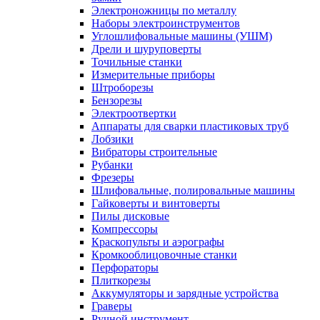
Электроножницы по металлу
Наборы электроинструментов
Углошлифовальные машины (УШМ)
Дрели и шуруповерты
Точильные станки
Измерительные приборы
Штроборезы
Бензорезы
Электроотвертки
Аппараты для сварки пластиковых труб
Лобзики
Вибраторы строительные
Рубанки
Фрезеры
Шлифовальные, полировальные машины
Гайковерты и винтоверты
Пилы дисковые
Компрессоры
Краскопульты и аэрографы
Кромкооблицовочные станки
Перфораторы
Плиткорезы
Аккумуляторы и зарядные устройства
Граверы
Ручной инструмент