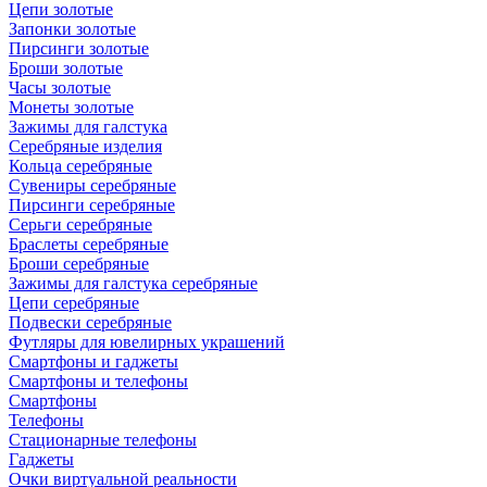
Цепи золотые
Запонки золотые
Пирсинги золотые
Броши золотые
Часы золотые
Монеты золотые
Зажимы для галстука
Серебряные изделия
Кольца серебряные
Сувениры серебряные
Пирсинги серебряные
Серьги серебряные
Браслеты серебряные
Броши серебряные
Зажимы для галстука серебряные
Цепи серебряные
Подвески серебряные
Футляры для ювелирных украшений
Смартфоны и гаджеты
Смартфоны и телефоны
Смартфоны
Телефоны
Стационарные телефоны
Гаджеты
Очки виртуальной реальности