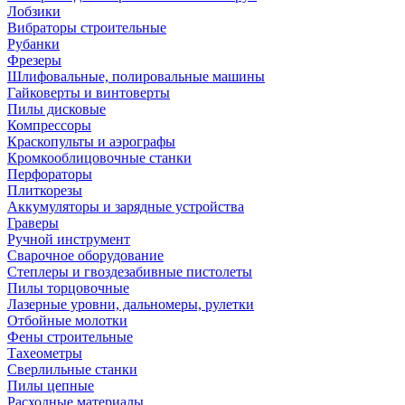
Лобзики
Вибраторы строительные
Рубанки
Фрезеры
Шлифовальные, полировальные машины
Гайковерты и винтоверты
Пилы дисковые
Компрессоры
Краскопульты и аэрографы
Кромкооблицовочные станки
Перфораторы
Плиткорезы
Аккумуляторы и зарядные устройства
Граверы
Ручной инструмент
Сварочное оборудование
Степлеры и гвоздезабивные пистолеты
Пилы торцовочные
Лазерные уровни, дальномеры, рулетки
Отбойные молотки
Фены строительные
Тахеометры
Сверлильные станки
Пилы цепные
Расходные материалы