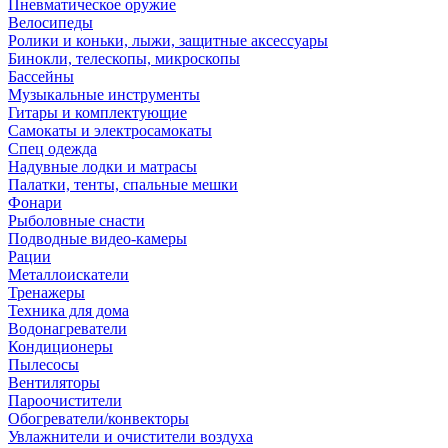
Пневматическое оружие
Велосипеды
Ролики и коньки, лыжи, защитные аксессуары
Бинокли, телескопы, микроскопы
Бассейны
Музыкальные инструменты
Гитары и комплектующие
Самокаты и электросамокаты
Спец одежда
Надувные лодки и матрасы
Палатки, тенты, спальные мешки
Фонари
Рыболовные снасти
Подводные видео-камеры
Рации
Металлоискатели
Тренажеры
Техника для дома
Водонагреватели
Кондиционеры
Пылесосы
Вентиляторы
Пароочистители
Обогреватели/конвекторы
Увлажнители и очистители воздуха