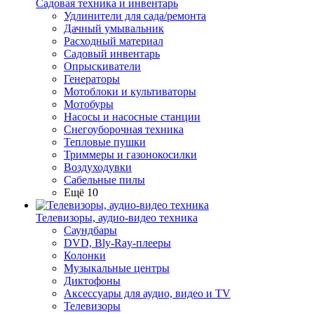
Садовая техника и инвентарь
Удлинители для сада/ремонта
Дачный умывальник
Расходный материал
Садовый инвентарь
Опрыскиватели
Генераторы
Мотоблоки и культиваторы
Мотобуры
Насосы и насосные станции
Снегоуборочная техника
Тепловые пушки
Триммеры и газонокосилки
Воздуходувки
Сабельные пилы
Ещё 10
Телевизоры, аудио-видео техника
Саундбары
DVD, Bly-Ray-плееры
Колонки
Музыкальные центры
Диктофоны
Аксессуары для аудио, видео и TV
Телевизоры