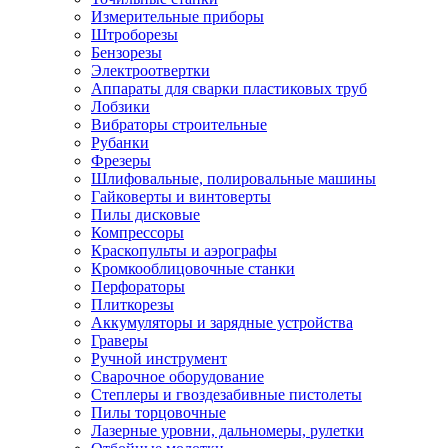
Измерительные приборы
Штроборезы
Бензорезы
Электроотвертки
Аппараты для сварки пластиковых труб
Лобзики
Вибраторы строительные
Рубанки
Фрезеры
Шлифовальные, полировальные машины
Гайковерты и винтоверты
Пилы дисковые
Компрессоры
Краскопульты и аэрографы
Кромкооблицовочные станки
Перфораторы
Плиткорезы
Аккумуляторы и зарядные устройства
Граверы
Ручной инструмент
Сварочное оборудование
Степлеры и гвоздезабивные пистолеты
Пилы торцовочные
Лазерные уровни, дальномеры, рулетки