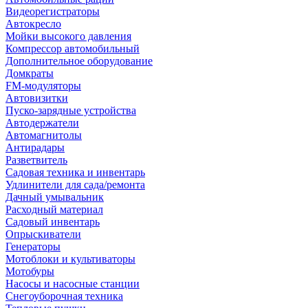
Видеорегистраторы
Автокресло
Мойки высокого давления
Компрессор автомобильный
Дополнительное оборудование
Домкраты
FM-модуляторы
Автовизитки
Пуско-зарядные устройства
Автодержатели
Автомагнитолы
Антирадары
Разветвитель
Садовая техника и инвентарь
Удлинители для сада/ремонта
Дачный умывальник
Расходный материал
Садовый инвентарь
Опрыскиватели
Генераторы
Мотоблоки и культиваторы
Мотобуры
Насосы и насосные станции
Снегоуборочная техника