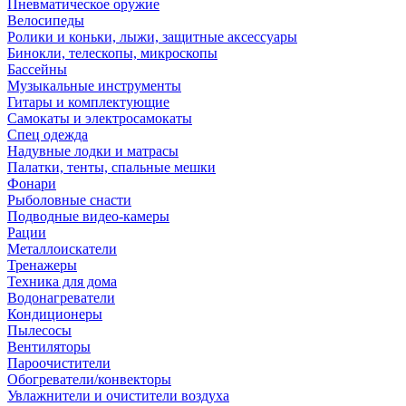
Пневматическое оружие
Велосипеды
Ролики и коньки, лыжи, защитные аксессуары
Бинокли, телескопы, микроскопы
Бассейны
Музыкальные инструменты
Гитары и комплектующие
Самокаты и электросамокаты
Спец одежда
Надувные лодки и матрасы
Палатки, тенты, спальные мешки
Фонари
Рыболовные снасти
Подводные видео-камеры
Рации
Металлоискатели
Тренажеры
Техника для дома
Водонагреватели
Кондиционеры
Пылесосы
Вентиляторы
Пароочистители
Обогреватели/конвекторы
Увлажнители и очистители воздуха