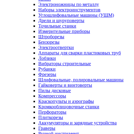
Электроножницы по металлу
Наборы электроинструментов
Углошлифовальные машины (УШМ)
Дрели и шуруповерты
Точильные станки
Измерительные приборы
Штроборезы
Бензорезы
Электроотвертки
Аппараты для сварки пластиковых труб
Лобзики
Вибраторы строительные
Рубанки
Фрезеры
Шлифовальные, полировальные машины
Гайковерты и винтоверты
Пилы дисковые
Компрессоры
Краскопульты и аэрографы
Кромкооблицовочные станки
Перфораторы
Плиткорезы
Аккумуляторы и зарядные устройства
Граверы
Ручной инструмент