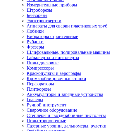
Измерительные приборы
Штроборезы
Бензорезы
Электроотвертки
Аппараты для сварки пластиковых труб
Лобзики
Вибраторы строительные
Рубанки
Фрезеры
Шлифовальные, полировальные машины
Гайковерты и винтоверты
Пилы дисковые
Компрессоры
Краскопульты и аэрографы
Кромкооблицовочные станки
Перфораторы
Плиткорезы
Аккумуляторы и зарядные устройства
Граверы
Ручной инструмент
Сварочное оборудование
Степлеры и гвоздезабивные пистолеты
Пилы торцовочные
Лазерные уровни, дальномеры, рулетки