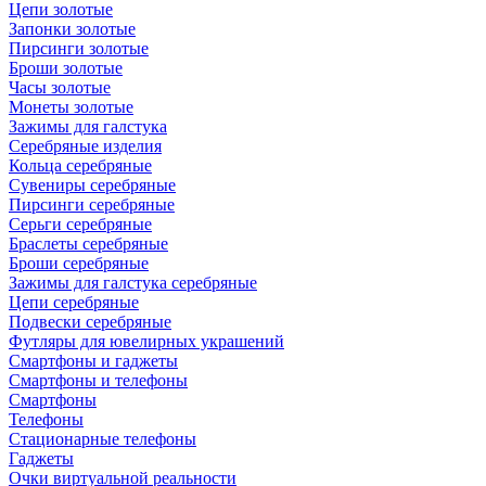
Цепи золотые
Запонки золотые
Пирсинги золотые
Броши золотые
Часы золотые
Монеты золотые
Зажимы для галстука
Серебряные изделия
Кольца серебряные
Сувениры серебряные
Пирсинги серебряные
Серьги серебряные
Браслеты серебряные
Броши серебряные
Зажимы для галстука серебряные
Цепи серебряные
Подвески серебряные
Футляры для ювелирных украшений
Смартфоны и гаджеты
Смартфоны и телефоны
Смартфоны
Телефоны
Стационарные телефоны
Гаджеты
Очки виртуальной реальности