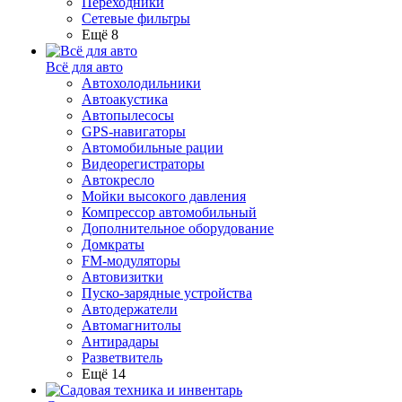
Переходники
Сетевые фильтры
Ещё 8
Всё для авто
Автохолодильники
Автоакустика
Автопылесосы
GPS-навигаторы
Автомобильные рации
Видеорегистраторы
Автокресло
Мойки высокого давления
Компрессор автомобильный
Дополнительное оборудование
Домкраты
FM-модуляторы
Автовизитки
Пуско-зарядные устройства
Автодержатели
Автомагнитолы
Антирадары
Разветвитель
Ещё 14