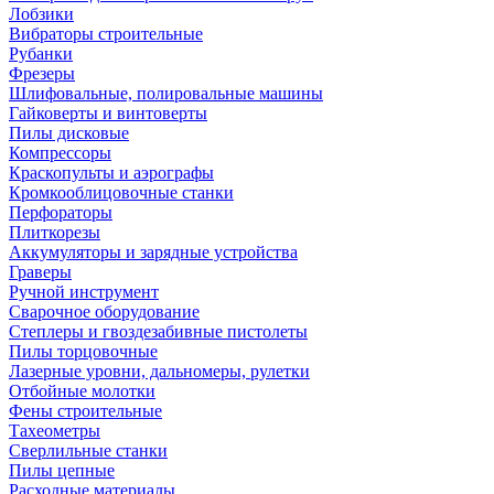
Лобзики
Вибраторы строительные
Рубанки
Фрезеры
Шлифовальные, полировальные машины
Гайковерты и винтоверты
Пилы дисковые
Компрессоры
Краскопульты и аэрографы
Кромкооблицовочные станки
Перфораторы
Плиткорезы
Аккумуляторы и зарядные устройства
Граверы
Ручной инструмент
Сварочное оборудование
Степлеры и гвоздезабивные пистолеты
Пилы торцовочные
Лазерные уровни, дальномеры, рулетки
Отбойные молотки
Фены строительные
Тахеометры
Сверлильные станки
Пилы цепные
Расходные материалы