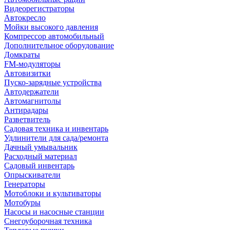
Видеорегистраторы
Автокресло
Мойки высокого давления
Компрессор автомобильный
Дополнительное оборудование
Домкраты
FM-модуляторы
Автовизитки
Пуско-зарядные устройства
Автодержатели
Автомагнитолы
Антирадары
Разветвитель
Садовая техника и инвентарь
Удлинители для сада/ремонта
Дачный умывальник
Расходный материал
Садовый инвентарь
Опрыскиватели
Генераторы
Мотоблоки и культиваторы
Мотобуры
Насосы и насосные станции
Снегоуборочная техника