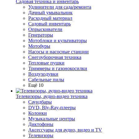
Садовая техника и инвентарь
Удлинители для сада/ремонта
Дачный умывальник
Расходный материал
Садовый инвентарь
Опрыскиватели
Генераторы
Мотоблоки и культиваторы
Мотобуры
Насосы и насосные станции
Снегоуборочная техника
Тепловые пушки
Триммеры и газонокосилки
Воздуходувки
Сабельные пилы
Ещё 10
Телевизоры, аудио-видео техника
Саундбары
DVD, Bly-Ray-плееры
Колонки
Музыкальные центры
Диктофоны
Аксессуары для аудио, видео и TV
Телевизоры